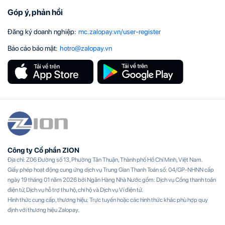
Góp ý, phản hồi
Đăng ký doanh nghiệp
:
mc.zalopay.vn/user-register
Báo cáo bảo mật
:
hotro@zalopay.vn
Công ty Cổ phần ZION
Địa chỉ: Z06 Đường số 13, Phường Tân Thuận, Thành phố Hồ Chí Minh, Việt Nam.
Giấy phép hoạt động cung ứng dịch vụ Trung Gian Thanh Toán số: 04/GP-NHNN cấp
ngày 19 tháng 01 năm 2026 bởi Ngân Hàng Nhà Nước gồm: Dịch vụ Cổng thanh toán
điện tử, Dịch vụ hỗ trợ thu hộ, chi hộ và Dịch vụ Ví điện tử.
Hình thức cung cấp, thương hiệu: Trực tuyến hoặc các hình thức khác phù hợp quy
định với thương hiệu Zalopay.