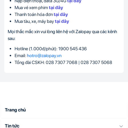
Nạp điện thoại, data 3G/4G
tại đây
Mua vé xem phim
tại đây
Thanh toán hóa đơn
tại đây
Mua tàu, xe, máy bay
tại đây
Mọi thắc mắc xin vui lòng liên hệ với Zalopay qua các kênh
sau:
Hotline (1.000đ/phút): 1900 545 436
Email:
hotro@zalopay.vn
Tổng đài CSKH: 028 7307 7068 | 028 7307 5068
Trang chủ
Tin tức