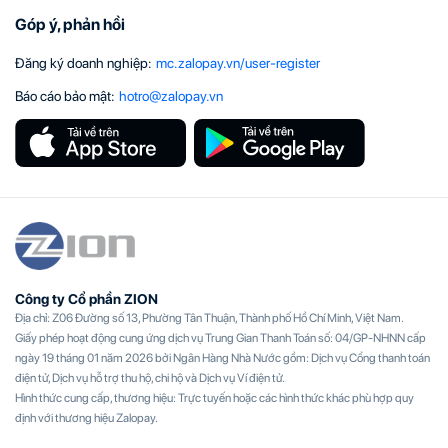
Góp ý, phản hồi
Đăng ký doanh nghiệp
:
mc.zalopay.vn/user-register
Báo cáo bảo mật
:
hotro@zalopay.vn
Công ty Cổ phần ZION
Địa chỉ: Z06 Đường số 13, Phường Tân Thuận, Thành phố Hồ Chí Minh, Việt Nam.
Giấy phép hoạt động cung ứng dịch vụ Trung Gian Thanh Toán số: 04/GP-NHNN cấp
ngày 19 tháng 01 năm 2026 bởi Ngân Hàng Nhà Nước gồm: Dịch vụ Cổng thanh toán
điện tử, Dịch vụ hỗ trợ thu hộ, chi hộ và Dịch vụ Ví điện tử.
Hình thức cung cấp, thương hiệu: Trực tuyến hoặc các hình thức khác phù hợp quy
định với thương hiệu Zalopay.