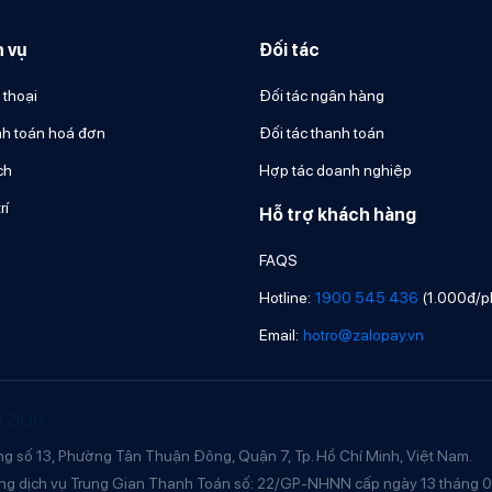
h vụ
Đối tác
 thoại
Đối tác ngân hàng
h toán hoá đơn
Đối tác thanh toán
ch
Hợp tác doanh nghiệp
rí
Hỗ trợ khách hàng
FAQS
Hotline:
1900 545 436
(1.000đ/p
Email:
hotro@zalopay.vn
n ZION
g số 13, Phường Tân Thuận Đông, Quận 7, Tp. Hồ Chí Minh, Việt Nam.
ng dịch vụ Trung Gian Thanh Toán số: 22/GP-NHNN cấp ngày 13 tháng 