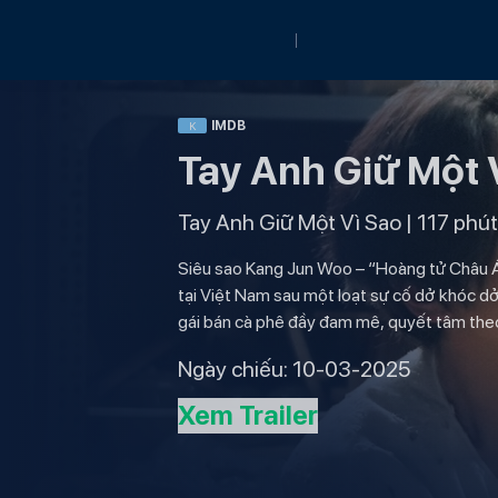
IMDB
K
Tay Anh Giữ Một 
Tay Anh Giữ Một Vì Sao
|
117
phút
Siêu sao Kang Jun Woo – “Hoàng tử Châu Á”
tại Việt Nam sau một loạt sự cố dở khóc d
gái bán cà phê đầy đam mê, quyết tâm the
Ngày chiếu:
10-03-2025
Xem Trailer