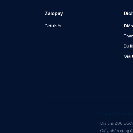
Zalopay
Dịc
Giới thiệu
Điện
Than
Du lị
Giải t
Công ty Cổ phầ
Địa chỉ: Z06 Đườn
Giấy phép cung ứ