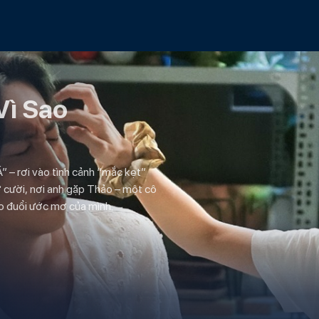
Vì Sao
 – rơi vào tình cảnh “mắc kẹt”
ở cười, nơi anh gặp Thảo – một cô
o đuổi ước mơ của mình.