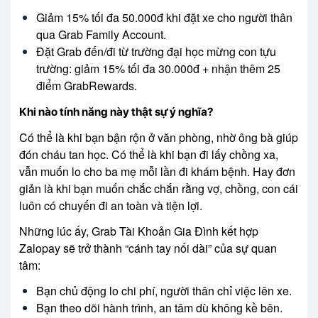
Giảm 15% tối đa 50.000đ khi đặt xe cho người thân
qua Grab Family Account.
Đặt Grab đến/đi từ trường đại học mừng con tựu
trường: giảm 15% tối đa 30.000đ + nhận thêm 25
điểm GrabRewards.
Khi nào tính năng này thật sự ý nghĩa?
Có thể là khi bạn bận rộn ở văn phòng, nhờ ông bà giúp
đón cháu tan học. Có thể là khi bạn đi lấy chồng xa,
vẫn muốn lo cho ba mẹ mỗi lần đi khám bệnh. Hay đơn
giản là khi bạn muốn chắc chắn rằng vợ, chồng, con cái
luôn có chuyến đi an toàn và tiện lợi.
Những lúc ấy, Grab Tài Khoản Gia Đình kết hợp
Zalopay sẽ trở thành “cánh tay nối dài” của sự quan
tâm:
Bạn chủ động lo chi phí, người thân chỉ việc lên xe.
Bạn theo dõi hành trình, an tâm dù không kề bên.