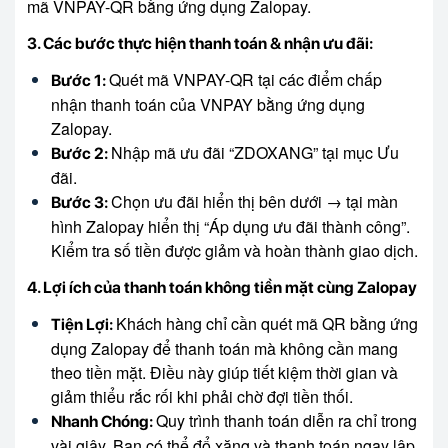
mã VNPAY-QR bằng ứng dụng Zalopay.
3. Các bước thực hiện thanh toán & nhận ưu đãi:
Quét mã VNPAY-QR tại các điểm chấp
Bước 1:
nhận thanh toán của VNPAY bằng ứng dụng
Zalopay.
Nhập mã ưu đãi “ZDOXANG” tại mục Ưu
Bước 2:
đãi.
Chọn ưu đãi hiển thị bên dưới → tại màn
Bước 3:
hình Zalopay hiển thị “Áp dụng ưu đãi thành công”.
Kiểm tra số tiền được giảm và hoàn thành giao dịch.
4. Lợi ích của thanh toán không tiền mặt cùng Zalopay
Khách hàng chỉ cần quét mã QR bằng ứng
Tiện Lợi:
dụng Zalopay để thanh toán mà không cần mang
theo tiền mặt. Điều này giúp tiết kiệm thời gian và
giảm thiểu rắc rối khi phải chờ đợi tiền thối.
Quy trình thanh toán diễn ra chỉ trong
Nhanh Chóng:
vài giây. Bạn có thể đổ xăng và thanh toán ngay lập