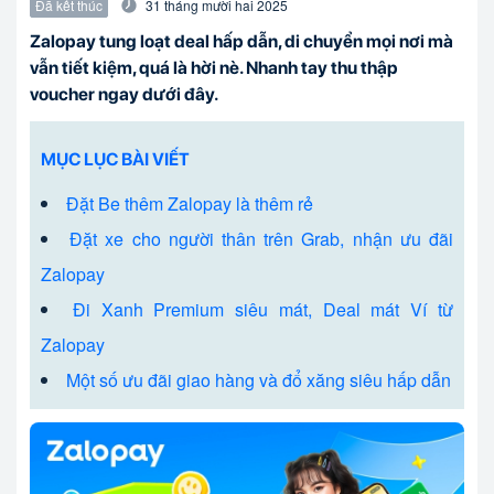
Đã kết thúc
31
tháng mười hai
2025
Zalopay tung loạt deal hấp dẫn, di chuyển mọi nơi mà
vẫn tiết kiệm, quá là hời nè. Nhanh tay thu thập
voucher ngay dưới đây.
MỤC LỤC BÀI VIẾT
Đặt Be thêm Zalopay là thêm rẻ
Đặt xe cho người thân trên Grab, nhận ưu đãi
Zalopay
Đi Xanh Premium siêu mát, Deal mát Ví từ
Zalopay
Một số ưu đãi giao hàng và đổ xăng siêu hấp dẫn