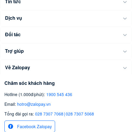
Tin tức
Dịch vụ
Đối tác
Trợ giúp
Về Zalopay
Chăm sóc khách hàng
Hotline (1.000đ/phút)
:
1900 545 436
Email
:
hotro@zalopay.vn
Tổng đài gọi ra:
028 7307 7068
|
028 7307 5068
Facebook Zalopay