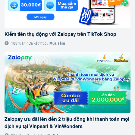
Kiếm tiền thụ động với Zalopay trên TikTok Shop
188 tuần nữa kết thúc
/
Mua sắm
Zalopay ưu đãi lên đến 2 triệu đồng khi thanh toán mọi
dịch vụ tại Vinpearl & VinWonders