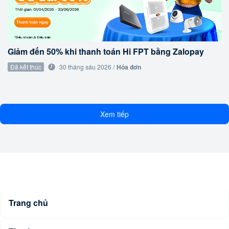
Giảm đến 50% khi thanh toán Hi FPT bằng Zalopay
Đã kết thúc
30
tháng sáu
2026
/
Hóa đơn
Xem tiếp
Trang chủ