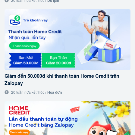
20 tuần nữa kết thúc
/
Du lịch
Giảm đến 50.000đ khi thanh toán Home Credit trên
Zalopay
20 tuần nữa kết thúc
/
Hóa đơn