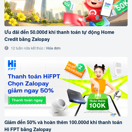
Ưu đãi đến 50.000đ khi thanh toán tự động Home
Credit bằng Zalopay
12 tuần nữa kết thúc
/
Hóa đơn
Giảm đến 50% và hoàn thêm 100.000đ khi thanh toán
Hi FPT bằng Zalopay