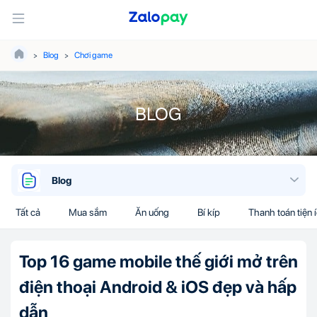
Blog
Chơi game
BLOG
Blog
Tất cả
Mua sắm
Ăn uống
Bí kíp
Thanh toán tiện 
Top 16 game mobile thế giới mở trên
điện thoại Android & iOS đẹp và hấp
dẫn