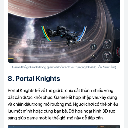
Game thế giới mở không gian với bối cảnh vũ trụ rộng lớn (Nguồn: Sưu tầm)
8. Portal Knights
Portal Knights kể về thế giới bị chia cắt thành nhiều vùng
đất cần được khôi phục. Game kết hợp nhập vai, xây dựng
và chiến đấu trong môi trường mở. Người chơi có thể phiêu
lưu một mình hoặc cùng bạn bè. Đồ họa hoạt hình 3D tươi
sáng giúp game mobile thế giới mở này dễ tiếp cận.