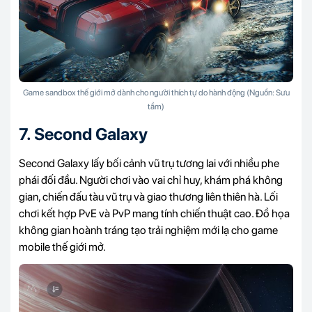
Game sandbox thế giới mở dành cho người thích tự do hành động (Nguồn: Sưu
tầm)
7. Second Galaxy
Second Galaxy lấy bối cảnh vũ trụ tương lai với nhiều phe
phái đối đầu. Người chơi vào vai chỉ huy, khám phá không
gian, chiến đấu tàu vũ trụ và giao thương liên thiên hà. Lối
chơi kết hợp PvE và PvP mang tính chiến thuật cao. Đồ họa
không gian hoành tráng tạo trải nghiệm mới lạ cho game
mobile thế giới mở.