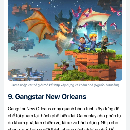
Game nhập vai thế giới mở kết hợp xây dựng và khám phá (Nguồn: Sưu tầm)
9. Gangstar New Orleans
Gangstar New Orleans xoay quanh hành trình xây dựng đế
chế tội phạm tại thành phố hiện đại. Gameplay cho phép tự
do khám phá, làm nhiệm vụ, lái xe và hành động. Nhịp chơi
nhanh, phù hợp người thích phong cách đường phố. Đồ