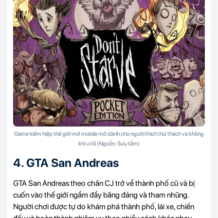
Game kiếm hiệp thế giới mở mobile mở dành cho người thích thử thách và không
khí u tối (Nguồn: Sưu tầm)
4. GTA San Andreas
GTA San Andreas theo chân CJ trở về thành phố cũ và bị
cuốn vào thế giới ngầm đầy băng đảng và tham nhũng.
Người chơi được tự do khám phá thành phố, lái xe, chiến