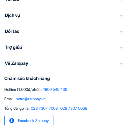
Dịch vụ
Đối tác
Trợ giúp
Về Zalopay
Chăm sóc khách hàng
Hotline (1.000đ/phút)
:
1900 545 436
Email
:
hotro@zalopay.vn
Tổng đài gọi ra:
028 7307 7068
|
028 7307 5068
Facebook Zalopay