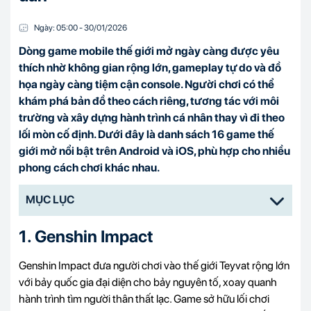
Ngày:
05:00
-
30/01
/
2026
Dòng game mobile thế giới mở ngày càng được yêu
thích nhờ không gian rộng lớn, gameplay tự do và đồ
họa ngày càng tiệm cận console. Người chơi có thể
khám phá bản đồ theo cách riêng, tương tác với môi
trường và xây dựng hành trình cá nhân thay vì đi theo
lối mòn cố định. Dưới đây là danh sách 16 game thế
giới mở nổi bật trên Android và iOS, phù hợp cho nhiều
phong cách chơi khác nhau.
MỤC LỤC
1. Genshin Impact
Genshin Impact đưa người chơi vào thế giới Teyvat rộng lớn
với bảy quốc gia đại diện cho bảy nguyên tố, xoay quanh
hành trình tìm người thân thất lạc. Game sở hữu lối chơi