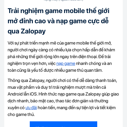
Trải nghiệm game mobile thế giới
mở đỉnh cao và nạp game cực dễ
qua Zalopay
Với sự phát triển mạnh mẽ của game mobile thế giới mở,
người chơi ngày càng có nhiều lựa chọn hấp dẫn để khám
phá những thế giới rộng lớn ngay trên điện thoại. Để trải
nghiệm trọn vẹn hơn, việc
nạp game
nhanh chóng và an
toàn cũng là yếu tố được nhiều game thủ quan tâm.
Thông qua Zalopay, người chơi có thể dễ dàng thanh toán,
mua vật phẩm và duy trì trải nghiệm mượt mà trên cả
Android lẫn iOS. Hình thức nạp game qua Zalopay giúp giao
dịch nhanh, bảo mật cao, thao tác đơn giản và thường
xuyên có
ưu đãi
hoàn tiền, mang đến sự tiện lợi và tiết kiệm
cho game thủ.