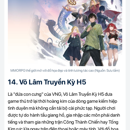
MMORPG thế giới mở với đồ họa đẹp và tính tương tác cao (Nguồn: Sưu tầm)
14. Võ Lâm Truyền Kỳ H5
Là "đứa con cưng" của VNG, Võ Lâm Truyền Kỳ H5 đưa
game thủ trở lại thời hoàng kim của dòng game kiếm hiệp
tình duyên mà không cần tải bộ cài phức tạp. Người chơi
được tự do hành tẩu giang hồ, gia nhập các môn phái danh
tiếng và tham gia những trận Công Thành Chiến hay Tống
Kim rực lửa ngay trên điện thoại hoặc máy tính. Với đồ họa