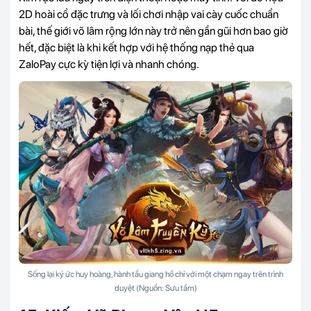
2D hoài cổ đặc trưng và lối chơi nhập vai cày cuốc chuẩn
bài, thế giới võ lâm rộng lớn này trở nên gần gũi hơn bao giờ
hết, đặc biệt là khi kết hợp với hệ thống nạp thẻ qua
ZaloPay cực kỳ tiện lợi và nhanh chóng.
Sống lại ký ức huy hoàng, hành tẩu giang hồ chỉ với một chạm ngay trên trình
duyệt (Nguồn: Sưu tầm)