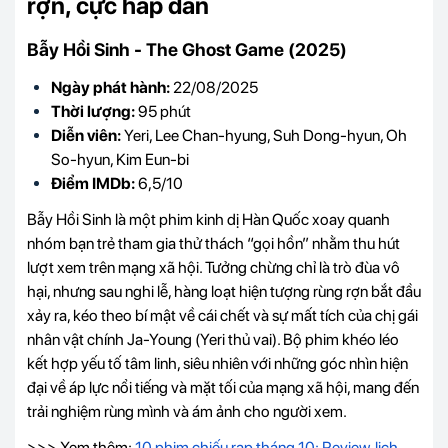
rợn, cực hấp dẫn
Bẫy Hồi Sinh - The Ghost Game (2025)
Ngày phát hành:
22/08/2025
Thời lượng:
95 phút
Diễn viên:
Yeri, Lee Chan-hyung, Suh Dong-hyun, Oh
So-hyun, Kim Eun-bi
Điểm IMDb:
6,5/10
Bẫy Hồi Sinh là một phim kinh dị Hàn Quốc xoay quanh
nhóm bạn trẻ tham gia thử thách “gọi hồn” nhằm thu hút
lượt xem trên mạng xã hội. Tưởng chừng chỉ là trò đùa vô
hại, nhưng sau nghi lễ, hàng loạt hiện tượng rùng rợn bắt đầu
xảy ra, kéo theo bí mật về cái chết và sự mất tích của chị gái
nhân vật chính Ja-Young (Yeri thủ vai). Bộ phim khéo léo
kết hợp yếu tố tâm linh, siêu nhiên với những góc nhìn hiện
đại về áp lực nổi tiếng và mặt tối của mạng xã hội, mang đến
trải nghiệm rùng mình và ám ảnh cho người xem.
>>> Xem thêm:
10 phim chiếu rạp tháng 10: Review, lịch