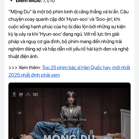
Điểm IMDb:
7,1/10
“Mộng Du” là một bộ phim kinh dị căng thẳng và bí ẩn. Câu
chuyện xoay quanh cặp đôi 'Hyun-soo' và 'Soo-jin', khi
cuộc sống hạnh phúc của họ bị đảo lộn bởi những sự kiện
kỳ lạ xảy ra khi 'Hyun-soo' đang ngủ. Với nỗ lực tìm giải
pháp và nguy cơ gia đình, bộ phim mang đến những trải
nghiệm đáng sợ và hấp dẫn với yếu tố hài kịch đen và nghệ
thuật điện ảnh.
>>> Xem thêm:
Top 25 phim bác sĩ Hàn Quốc hay, mới nhất
2025 nhất định phải xem