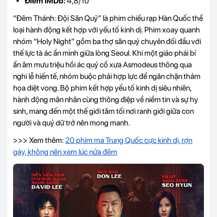
Điểm IMDb:
4,8/10
“Đêm Thánh: Đội Săn Quỷ” là phim chiếu rạp Hàn Quốc thể
loại hành động kết hợp với yếu tố kinh dị. Phim xoay quanh
nhóm “Holy Night” gồm ba thợ săn quỷ chuyên đối đầu với
thế lực tà ác ẩn mình giữa lòng Seoul. Khi một giáo phái bí
ẩn âm mưu triệu hồi ác quỷ cổ xưa Asmodeus thông qua
nghi lễ hiến tế, nhóm buộc phải hợp lực để ngăn chặn thảm
họa diệt vong. Bộ phim kết hợp yếu tố kinh dị siêu nhiên,
hành động mãn nhãn cùng thông điệp về niềm tin và sự hy
sinh, mang đến một thế giới tăm tối nơi ranh giới giữa con
người và quỷ dữ trở nên mong manh.
>>> Xem thêm:
20 phim ma Trung Quốc cực kinh dị, rợn
gáy, không nên xem lúc nửa đêm