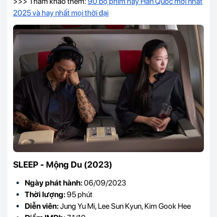
>>> Tham khảo thêm:
90 bộ phim hay Hàn Quốc mới nhất
2025 và hay nhất mọi thời đại
SLEEP - Mộng Du (2023)
Ngày phát hành:
06/09/2023
Thời lượng:
95 phút
Diễn viên:
Jung Yu Mi, Lee Sun Kyun, Kim Gook Hee