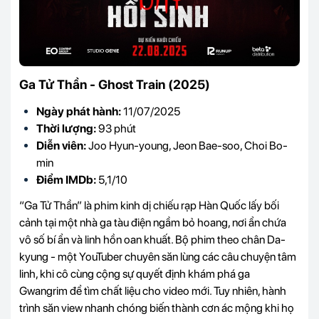
Ga Tử Thần - Ghost Train (2025)
Ngày phát hành:
11/07/2025
Thời lượng:
93 phút
Diễn viên:
Joo Hyun-young, Jeon Bae-soo, Choi Bo-
min
Điểm IMDb:
5,1/10
“Ga Tử Thần” là phim kinh dị chiếu rạp Hàn Quốc lấy bối
cảnh tại một nhà ga tàu điện ngầm bỏ hoang, nơi ẩn chứa
vô số bí ẩn và linh hồn oan khuất. Bộ phim theo chân Da-
kyung - một YouTuber chuyên săn lùng các câu chuyện tâm
linh, khi cô cùng cộng sự quyết định khám phá ga
Gwangrim để tìm chất liệu cho video mới. Tuy nhiên, hành
trình săn view nhanh chóng biến thành cơn ác mộng khi họ