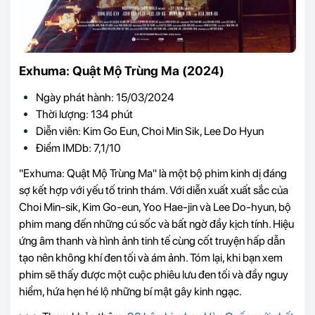
Exhuma: Quật Mộ Trùng Ma (2024)
Ngày phát hành: 15/03/2024
Thời lượng: 134 phút
Diễn viên: Kim Go Eun, Choi Min Sik, Lee Do Hyun
Điểm IMDb: 7,1/10
"Exhuma: Quật Mộ Trùng Ma" là một bộ phim kinh dị đáng
sợ kết hợp với yếu tố trinh thám. Với diễn xuất xuất sắc của
Choi Min-sik, Kim Go-eun, Yoo Hae-jin và Lee Do-hyun, bộ
phim mang đến những cú sốc và bất ngờ đầy kịch tính. Hiệu
ứng âm thanh và hình ảnh tinh tế cùng cốt truyện hấp dẫn
tạo nên không khí đen tối và ám ảnh. Tóm lại, khi bạn xem
phim sẽ thấy được một cuộc phiêu lưu đen tối và đầy nguy
hiểm, hứa hẹn hé lộ những bí mật gây kinh ngạc.