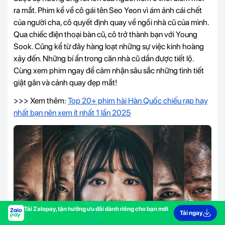
ra mắt. Phim kể về cô gái tên Seo Yeon vì ám ảnh cái chết
của người cha, cô quyết định quay về ngồi nhà cũ của mình.
Qua chiếc điện thoại bàn cũ, cô trở thành bạn với Young
Sook. Cũng kể từ đây hàng loạt những sự việc kinh hoàng
xảy đến. Những bí ẩn trong căn nhà cũ dần được tiết lộ.
Cùng xem phim ngay để cảm nhận sâu sắc những tình tiết
giật gân và cảnh quay đẹp mắt!
>>> Xem thêm:
Top 20+ phim hài Hàn Quốc chiếu rạp hay
nhất bạn nên xem ít nhất 1 lần 2025
Tải Zalopay, tận hưởng ưu đãi dành riêng cho bạn mới
Tải ngay