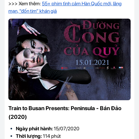
>>> Xem thêm:
55+ phim tình cảm Hàn Quốc mới, lãng
mạn, “đốn tim” khán giả
Train to Busan Presents: Peninsula - Bán Đảo
(2020)
Ngày phát hành:
15/07/2020
Thời lượng:
114 phút