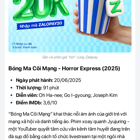
Săn vé phim giá “hời” cùng Zalopay
Bóng Ma Cõi Mạng - Horror Express (2025)
Ngày phát hành:
20/06/2025
Thời lượng:
91 phút
Diễn viên:
Oh Ha-nee; Go I-gyoung; Joseph Kim
Điểm IMDb:
3,6/10
“Bóng Ma Cõi Mạng” khai thác nỗi ám ảnh của giới trẻ với
mạng xã hội và danh tiếng ảo. Phim xoay quanh Jyujuring -
một YouTuber quyết tâm cứu vãn kênh tâm huyết đang trên
đà sụp đổ bằng cách tổ chức livestream tại một ngôi nhà