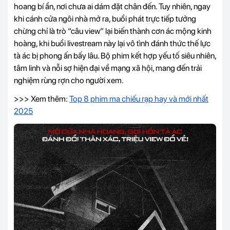
hoang bí ẩn, nơi chưa ai dám đặt chân đến. Tuy nhiên, ngay
khi cánh cửa ngôi nhà mở ra, buổi phát trực tiếp tưởng
chừng chỉ là trò “câu view” lại biến thành cơn ác mộng kinh
hoàng, khi buổi livestream này lại vô tình đánh thức thế lực
tà ác bị phong ấn bấy lâu. Bộ phim kết hợp yếu tố siêu nhiên,
tâm linh và nỗi sợ hiện đại về mạng xã hội, mang đến trải
nghiệm rùng rợn cho người xem.
>>> Xem thêm:
Top 8 phim ma chiếu rạp hay và mới nhất
2025