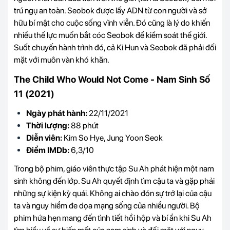
trú ngụ an toàn. Seobok được lấy ADN từ con người và sở
hữu bí mật cho cuộc sống vĩnh viễn. Đó cũng là lý do khiến
nhiều thế lực muốn bắt cóc Seobok để kiểm soát thế giới.
Suốt chuyến hành trình đó, cả Ki Hun và Seobok đã phải đối
mặt với muôn vàn khó khăn.
The Child Who Would Not Come - Nam Sinh Số
11 (2021)
Ngày phát hành:
22/11/2021
Thời lượng:
88 phút
Diễn viên:
Kim So Hye, Jung Yoon Seok
Điểm IMDb:
6,3/10
Trong bộ phim, giáo viên thực tập Su Ah phát hiện một nam
sinh không đến lớp. Su Ah quyết định tìm cậu ta và gặp phải
những sự kiện kỳ quái. Không ai chào đón sự trở lại của cậu
ta và nguy hiểm đe dọa mạng sống của nhiều người. Bộ
phim hứa hẹn mang đến tình tiết hồi hộp và bí ẩn khi Su Ah