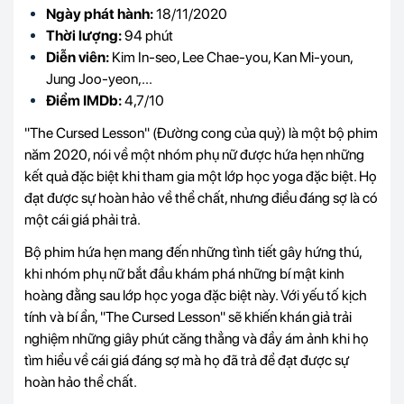
Ngày phát hành:
18/11/2020
Thời lượng:
94 phút
Diễn viên:
Kim In‑seo, Lee Chae‑you, Kan Mi‑youn,
Jung Joo‑yeon,...
Điểm IMDb:
4,7/10
"The Cursed Lesson" (Đường cong của quỷ) là một bộ phim
năm 2020, nói về một nhóm phụ nữ được hứa hẹn những
kết quả đặc biệt khi tham gia một lớp học yoga đặc biệt. Họ
đạt được sự hoàn hảo về thể chất, nhưng điều đáng sợ là có
một cái giá phải trả.
Bộ phim hứa hẹn mang đến những tình tiết gây hứng thú,
khi nhóm phụ nữ bắt đầu khám phá những bí mật kinh
hoàng đằng sau lớp học yoga đặc biệt này. Với yếu tố kịch
tính và bí ẩn, "The Cursed Lesson" sẽ khiến khán giả trải
nghiệm những giây phút căng thẳng và đầy ám ảnh khi họ
tìm hiểu về cái giá đáng sợ mà họ đã trả để đạt được sự
hoàn hảo thể chất.