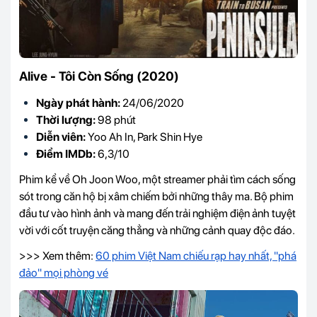
Alive - Tôi Còn Sống (2020)
Ngày phát hành:
24/06/2020
Thời lượng:
98 phút
Diễn viên:
Yoo Ah In, Park Shin Hye
Điểm IMDb:
6,3/10
Phim kể về Oh Joon Woo, một streamer phải tìm cách sống
sót trong căn hộ bị xâm chiếm bởi những thây ma. Bộ phim
đầu tư vào hình ảnh và mang đến trải nghiệm điện ảnh tuyệt
vời với cốt truyện căng thẳng và những cảnh quay độc đáo.
>>> Xem thêm:
60 phim Việt Nam chiếu rạp hay nhất, "phá
đảo" mọi phòng vé