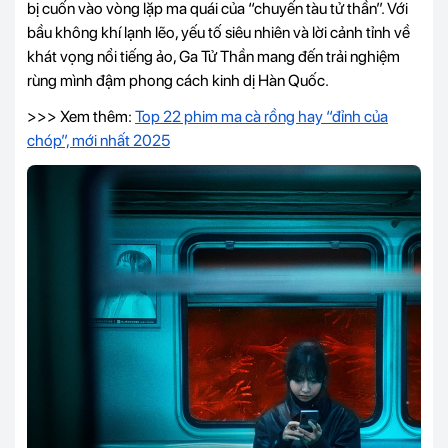
bị cuốn vào vòng lặp ma quái của “chuyến tàu tử thần”. Với
bầu không khí lạnh lẽo, yếu tố siêu nhiên và lời cảnh tỉnh về
khát vọng nổi tiếng ảo, Ga Tử Thần mang đến trải nghiệm
rùng mình đậm phong cách kinh dị Hàn Quốc.
>>> Xem thêm:
Top 22 phim ma cà rồng hay “đỉnh của
chóp”, mới nhất 2025