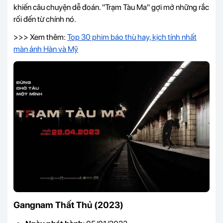
khiến câu chuyện dễ đoán. "Trạm Tàu Ma" gợi mở những rắc
rối đến từ chính nó.
>>> Xem thêm:
Top 30 phim báo thù hay, kịch tính nhất
màn ảnh Hàn và Mỹ
Gangnam Thất Thủ (2023)