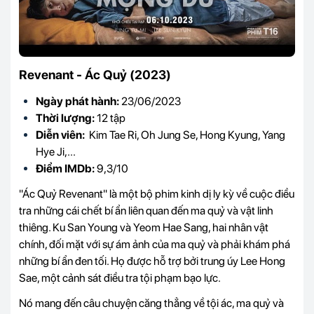
Revenant - Ác Quỷ (2023)
Ngày phát hành:
23/06/2023
Thời lượng:
12 tập
Diễn viên:
Kim Tae Ri, Oh Jung Se, Hong Kyung, Yang
Hye Ji,...
Điểm IMDb:
9,3/10
"Ác Quỷ Revenant" là một bộ phim kinh dị ly kỳ về cuộc điều
tra những cái chết bí ẩn liên quan đến ma quỷ và vật linh
thiêng. Ku San Young và Yeom Hae Sang, hai nhân vật
chính, đối mặt với sự ám ảnh của ma quỷ và phải khám phá
những bí ẩn đen tối. Họ được hỗ trợ bởi trung úy Lee Hong
Sae, một cảnh sát điều tra tội phạm bạo lực.
Nó mang đến câu chuyện căng thẳng về tội ác, ma quỷ và