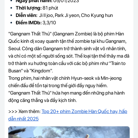
Ngày phát hành:
05/01/2023
Thời lượng:
81 phút
Diễn viên:
Ji Il joo, Park Ji yeon, Cho Kyung hun
Điểm IMDb:
3,3/10
"Gangnam Thất Thủ" (Gangnam Zombie) là bộ phim Hàn
Quốc kinh dị xoay quanh tận thế zombie tại khu Gangnam,
Seoul. Công dân Gangnam trở thành sinh vật vô nhân tính,
và chỉ có một số người sống sót. Thể loại tận thế thây ma đã
trở thành xu hướng toàn cầu với các bộ phim như "Train to
Busan" và "Kingdom".
Trong phim, hai nhân vật chính Hyun-seok và Min-jeong
chiến đấu để tồn tại trong thế giới đầy nguy hiểm.
"Gangnam Thất Thủ" hứa hẹn mang đến những pha hành
động căng thẳng và đầy kịch tính.
>>> Xem thêm:
Top 20+ phim Zombie Hàn Quốc hay, hấp
dẫn nhất 2025