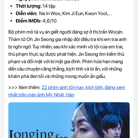
Thời lượng:
14 tập
Diễn viên:
Na In Woo, Kim Ji Eun, Kwon Yool,...
Điểm IMDb:
4,6/10
Bộ phim mô tả vụ án giết người đáng sợ ở thị trấn Woojin.
Thám tử Oh Jin Seong gia nhập đội điều tra khi em trai anh
bị nghi ngờ. Tuy nhiên, sau khi xác minh vô tội của em trai,
thủ phạm thực sự được phát hiện. Jin Seong tìm kiếm thủ
phạm và đối mặt với bí mật gia đình. Phim hứa hẹn mang
đến câu chuyện căng thẳng, kịch tính và bí ẩn, với những
khám phá đen tối và những mong muốn ẩn giấu.
>>> Xem thêm:
22 phim sinh tồn hay, kịch tính, đáng xem
nhất trên màn ảnh Mỹ, Nhật, Hàn