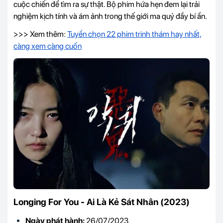
cuộc chiến để tìm ra sự thật. Bộ phim hứa hẹn đem lại trải
nghiệm kịch tính và ám ảnh trong thế giới ma quỷ đầy bí ẩn.
>>> Xem thêm:
Tuyển chọn 22 phim trinh thám hay nhất,
càng xem càng cuốn
Longing For You - Ai Là Kẻ Sát Nhân (2023)
Ngày phát hành:
26/07/2023