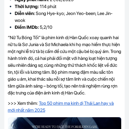
Thời lượng:
114 phút
Diễn viên:
Song Hye-kyo; Jeon Yeo-been; Lee Jin-
wook
Điểm IMDb:
5,2/10
“Nữ Tu Bóng Tối” là phim kinh dị Hàn Quốc xoay quanh hai
nữ tu là Sơ Junia và Sơ Michaela khi họ mạo hiểm thực hiện
một nghi lễ trừ tà bị cấm để cứu một cậu bé bị quỷ ám. Trong
hành trình đó, cả hai phải đối mặt với hàng loạt hiện tượng
siêu nhiên đáng sợ, cùng những thử thách khốc liệt về đức
tin, tội lỗi và lương tâm. Bộ phim mang đậm màu sắc tôn
giáo u ám, khai thác sâu nỗi sợ tâm linh và cuộc chiến nội
tâm giữa ánh sáng – bóng tối, tạo nên trải nghiệm rùng rợn
đặc trưng của điện ảnh kinh dị Hàn Quốc.
>>> Xem thêm:
Top 50 phim ma kinh dị Thái Lan hay và
mới nhất năm 2025