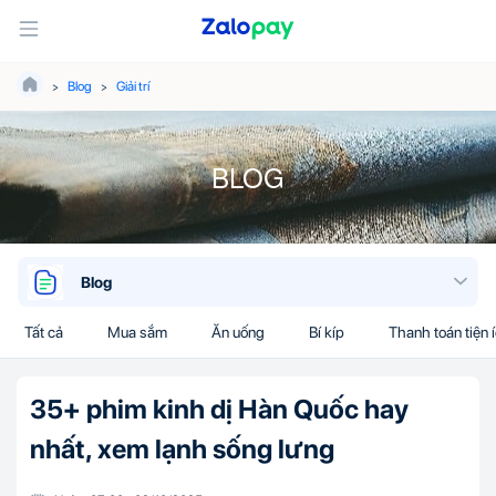
Blog
Giải trí
BLOG
Blog
Tất cả
Mua sắm
Ăn uống
Bí kíp
Thanh toán tiện 
35+ phim kinh dị Hàn Quốc hay
nhất, xem lạnh sống lưng