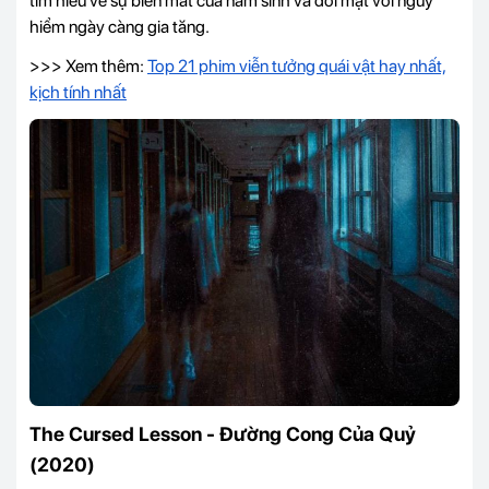
tìm hiểu về sự biến mất của nam sinh và đối mặt với nguy
hiểm ngày càng gia tăng.
>>> Xem thêm:
Top 21 phim viễn tưởng quái vật hay nhất,
kịch tính nhất
The Cursed Lesson - Đường Cong Của Quỷ
(2020)