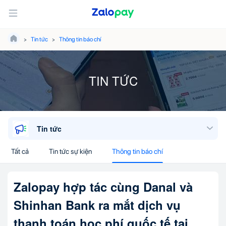
Tin tức
Thông tin báo chí
TIN TỨC
Tin tức
Tất cả
Tin tức sự kiện
Thông tin báo chí
Zalopay hợp tác cùng Danal và
Shinhan Bank ra mắt dịch vụ
thanh toán học phí quốc tế tại