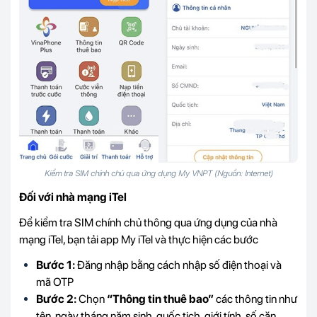
Kiểm tra SIM chính chủ qua ứng dụng My VNPT (Nguồn: Internet)
Đối với nhà mạng iTel
Để kiểm tra SIM chính chủ thông qua ứng dụng của nhà
mạng iTel, bạn tải app My iTel và thực hiện các bước
Bước 1:
Đăng nhập bằng cách nhập số điện thoại và
mã OTP
Bước 2:
Chọn
“Thông tin thuê bao”
các thông tin như
tên, ngày tháng năm sinh, quốc tịch, giới tính, số căn