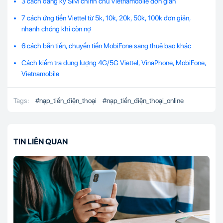
3 cách đăng ký SIM chính chủ Vietnamobile đơn giản
7 cách ứng tiền Viettel từ 5k, 10k, 20k, 50k, 100k đơn giản,
nhanh chóng khi còn nợ
6 cách bắn tiền, chuyển tiền MobiFone sang thuê bao khác
Cách kiểm tra dung lượng 4G/5G Viettel, VinaPhone, MobiFone,
Vietnamobile
Tags:
#
nạp_tiền_điện_thoại
#
nạp_tiền_điện_thoại_online
TIN LIÊN QUAN