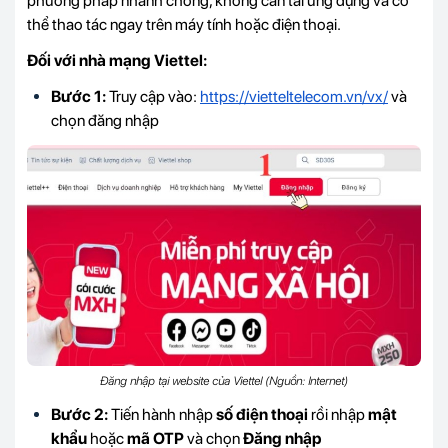
phương pháp nhanh chóng, không cần tải ứng dụng và có
thể thao tác ngay trên máy tính hoặc điện thoại.
Đối với nhà mạng Viettel:
Bước 1:
Truy cập vào:
https://vietteltelecom.vn/vx/
và
chọn đăng nhập
Đăng nhập tại website của Viettel (Nguồn: Internet)
Bước 2:
Tiến hành nhập
số điện thoại
rồi nhập
mật
khẩu
hoặc
mã OTP
và chọn
Đăng nhập