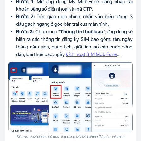
Bước 1:
Mở ứng dụng My MobiFone, đăng nhập tài
khoản bằng số điện thoại và mã OTP.
Bước 2:
Trên giao diện chính, nhấn vào biểu tượng 3
dấu gạch ngang ở góc bên trái của màn hình.
Bước 3:
Chọn mục “
Thông tin thuê bao
”, ứng dụng sẽ
hiện ra các thông tin đăng ký SIM bao gồm: tên, ngày
tháng năm sinh, quốc tịch, giới tính, số căn cước công
dân, loại thuê bao, ngày
kích hoạt SIM MobiFone
,...
Kiểm tra SIM chính chủ qua ứng dụng My MobiFone (Nguồn: Internet)