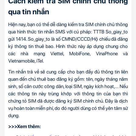
Cách kiểm tra SIM chính chủ thông
qua tin nhắn
Hiện nay, bạn có thể dễ dàng kiểm tra SIM chính chủ thông
qua hình thức tin nhắn SMS với cú pháp: TTTB So_giay_to
gửi 1414. So_giay_to là số CMND/CCCD/Hộ chiếu đã đăng
ký thông tin thuê bao. Hình thức này áp dụng chung cho
các nhà mạng Viettel, MobiFone, VinaPhone và
Vietnamobile, iTel.
Tin nhắn trả về sẽ cung cấp cho bạn đầy đủ thông tin liên
quan đến chủ thuê bao đăng ký gồm: tên, ngày tháng năm
sinh, số căn cước công dân, loại SIM, ngày kích hoạt,... Nếu
các thông tin này trùng khớp với thông tin của bạn thì
chứng tỏ SIM đã được đăng ký SIM chính chủ. Đây là dịch
vụ hoàn toàn miễn phí, do đó người dùng có thể yên tâm sử
dụng.
>>>Xem thêm: