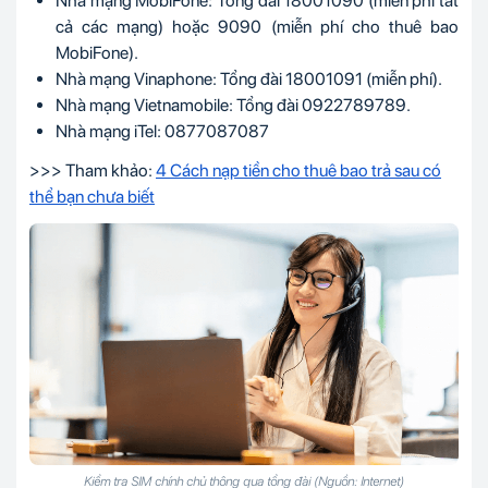
Nhà mạng MobiFone: Tổng đài 18001090
(miễn phí tất
cả các mạng)
hoặc 9090
(miễn phí cho thuê bao
MobiFone)
.
Nhà mạng Vinaphone: Tổng đài 18001091
(miễn phí)
.
Nhà mạng Vietnamobile: Tổng đài
0922789789
.
Nhà mạng iTel: 0877087087
>>> Tham khảo:
4 Cách nạp tiền cho thuê bao trả sau có
thể bạn chưa biết
Kiểm tra SIM chính chủ thông qua tổng đài (Nguồn: Internet)