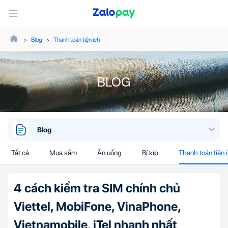
Blog
Thanh toán tiện ích
BLOG
Blog
Tất cả
Mua sắm
Ăn uống
Bí kíp
Thanh toán tiện 
4 cách kiểm tra SIM chính chủ
Viettel, MobiFone, VinaPhone,
Vietnamobile, iTel nhanh nhất