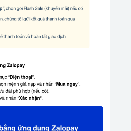
ụng Zalopay
mục “
Điện thoại
”.
họn mệnh giá nạp và nhấn “
Mua ngay
”.
ưu đãi phù hợp (nếu có).
và nhấn “
Xác nhận
”.