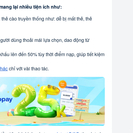
mang lại nhiều tiện ích như:
ẻ cào truyền thống như: dễ bị mất thẻ, thẻ
gười dùng thoải mái lựa chọn, dao động từ
hấu lên đến 50% tùy thời điểm nạp, giúp tiết kiệm
khác
chỉ với vài thao tác.