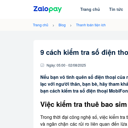
Trang chủ
Tin tức
Trang chủ
Blog
Thanh toán tiện ích
9 cách kiểm tra số điện t
Ngày:
05:00
-
02/08
/
2025
Nếu bạn vô tình quên số điện thoại của m
lạc với người thân, bạn bè, hãy tham kh
bạn cách kiểm tra số điện thoại MobiFon
Việc kiểm tra thuê bao sim 
Trong thời đại công nghệ số, việc kiểm tra 
và ngăn chặn các rủi ro liên quan đến lừa