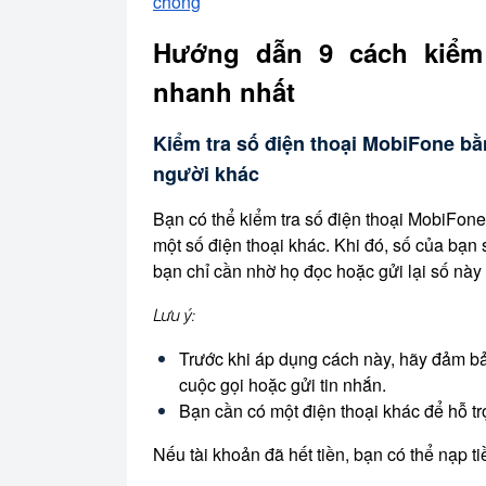
chóng
Hướng dẫn 9 cách kiểm 
nhanh nhất
Kiểm tra số điện thoại MobiFone bằ
người khác
Bạn có thể kiểm tra số điện thoại MobiFon
một số điện thoại khác. Khi đó, số của bạn s
bạn chỉ cần nhờ họ đọc hoặc gửi lại số này
Lưu ý:
Trước khi áp dụng cách này, hãy đảm bả
cuộc gọi hoặc gửi tin nhắn.
Bạn cần có một điện thoại khác để hỗ trợ
Nếu tài khoản đã hết tiền, bạn có thể nạp 