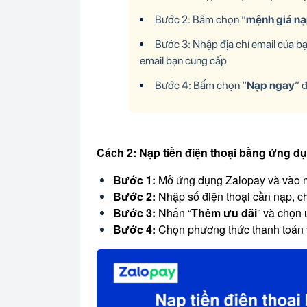
Cách 2: Nạp tiền điện thoại bằng ứng d
Bước 1:
Mở ứng dụng Zalopay và vào 
Bước 2:
Nhập số điện thoại cần nạp, c
Bước 3:
Nhấn “
Thêm ưu đãi
” và chọn 
Bước 4:
Chọn phương thức thanh toán 