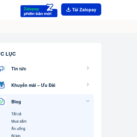
Tải Zalopay
C LỤC
Tin tức
Khuyến mãi – Ưu Đãi
Blog
Tất cả
Mua sắm
Ăn uống
Bí kíp