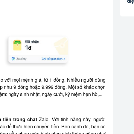
điệ
lo với mọi mệnh giá, từ 1 đồng. Nhiều người dùng
ẹp như 9 đồng hoặc 9.999 đồng. Một số khác chọn
ệm: ngày sinh nhật, ngày cưới, kỷ niệm hẹn hò,...
 tiền trong chat
Zalo. Với tính năng này, người
c để thực hiện chuyển tiền. Bên cạnh đó, bạn có
 không cần chụp màn hình giao dịch thành công như