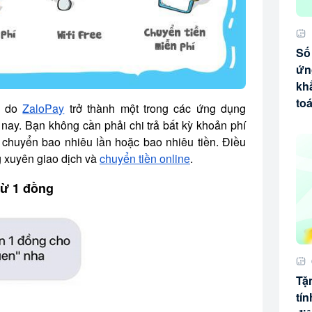
Số 
ứn
khẳ
to
ý do
ZaloPay
trở thành một trong các ứng dụng
nay. Bạn không cần phải chi trả bất kỳ khoản phí
ù chuyển bao nhiêu lần hoặc bao nhiêu tiền. Điều
g xuyên giao dịch và
chuyển tiền online
.
từ 1 đồng
Tặ
tí