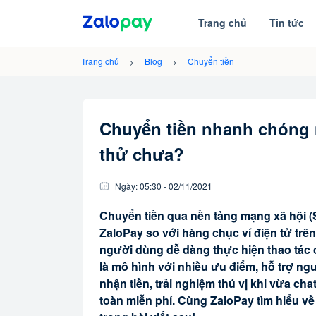
Trang chủ
Tin tức
Trang chủ
Blog
Chuyển tiền
Chuyển tiền nhanh chóng 
thử chưa?
Ngày:
05:30
-
02/11
/
2021
Chuyển tiền qua nền tảng mạng xã hội (S
ZaloPay so với hàng chục ví điện tử trên
người dùng dễ dàng thực hiện thao tác 
là mô hình với nhiều ưu điểm, hỗ trợ n
nhận tiền, trải nghiệm thú vị khi vừa c
toàn miễn phí. Cùng ZaloPay tìm hiểu về