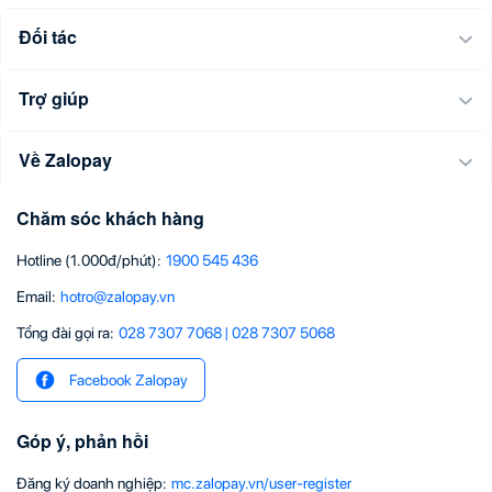
Đối tác
Trợ giúp
Về Zalopay
Chăm sóc khách hàng
Hotline (1.000đ/phút)
:
1900 545 436
Email
:
hotro@zalopay.vn
Tổng đài gọi ra:
028 7307 7068
|
028 7307 5068
Facebook Zalopay
Góp ý, phản hồi
Đăng ký doanh nghiệp
:
mc.zalopay.vn/user-register