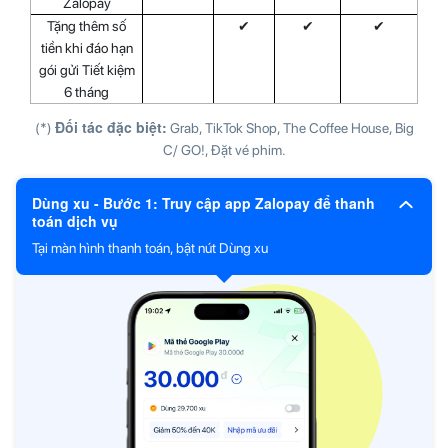
Zalopay
Tặng thêm số
✔
✔
✔
tiền khi đáo hạn
gói gửi Tiết kiệm
6 tháng
Đối tác đặc biệt:
(*)
Grab, TikTok Shop, The Coffee House, Big
C/ GO!, Đặt vé phim.
Dùng xu - Bước 1: Truy cập app Zalopay để thanh
toán dịch vụ
Tại màn hình thanh toán, bật nút Dùng xu