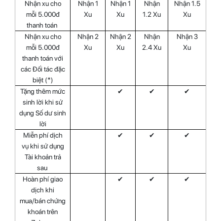
Nhận xu cho
Nhận 1
Nhận 1
Nhận
Nhận 1.5
mỗi 5.000đ
Xu
Xu
1.2 Xu
Xu
thanh toán
Nhận xu cho
Nhận 2
Nhận 2
Nhận
Nhận 3
mỗi 5.000đ
Xu
Xu
2.4 Xu
Xu
thanh toán với
các Đối tác đặc
biệt (*)
Tặng thêm mức
✔
✔
✔
sinh lời khi sử
dụng Số dư sinh
lời
Miễn phí dịch
✔
✔
✔
vụ khi sử dụng
Tài khoản trả
sau
Hoàn phí giao
✔
✔
✔
dịch khi
mua/bán chứng
khoán trên