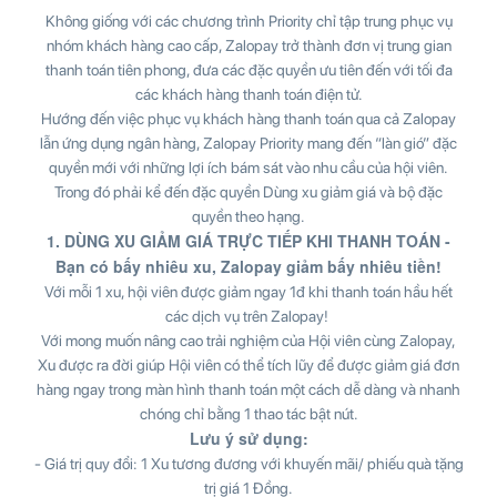
Không giống với các chương trình Priority chỉ tập trung phục vụ
nhóm khách hàng cao cấp, Zalopay trở thành đơn vị trung gian
thanh toán tiên phong, đưa các đặc quyền ưu tiên đến với tối đa
các khách hàng thanh toán điện tử.
Hướng đến việc phục vụ khách hàng thanh toán qua cả Zalopay
lẫn ứng dụng ngân hàng, Zalopay Priority mang đến “làn gió” đặc
quyền mới với những lợi ích bám sát vào nhu cầu của hội viên.
Trong đó phải kể đến đặc quyền Dùng xu giảm giá và bộ đặc
quyền theo hạng.
1. DÙNG XU GIẢM GIÁ TRỰC TIẾP KHI THANH TOÁN -
Bạn có bấy nhiêu xu, Zalopay giảm bấy nhiêu tiền!
Với mỗi 1 xu, hội viên được giảm ngay 1đ khi thanh toán hầu hết
các dịch vụ trên Zalopay!
Với mong muốn nâng cao trải nghiệm của Hội viên cùng Zalopay,
Xu được ra đời giúp Hội viên có thể tích lũy để được giảm giá đơn
hàng ngay trong màn hình thanh toán một cách dễ dàng và nhanh
chóng chỉ bằng 1 thao tác bật nút.
Lưu ý sử dụng:
- Giá trị quy đổi: 1 Xu tương đương với khuyến mãi/ phiếu quà tặng
trị giá 1 Đồng.