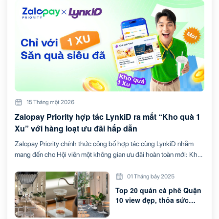
15 Tháng một 2026
Zalopay Priority hợp tác LynkiD ra mắt “Kho quà 1
Xu” với hàng loạt ưu đãi hấp dẫn
Zalopay Priority chính thức công bố hợp tác cùng LynkiD nhằm
mang đến cho Hội viên một không gian ưu đãi hoàn toàn mới: Kho
quà 1 Xu. Đây là nơi Hội viên có thể đổi hàng loạt đặc quyền và ưu
đãi giá trị chỉ với 1 Xu, mở ra thêm nhiều trải nghiệm hấp dẫn trong
01 Tháng bảy 2025
ăn uống, mua sắm, làm đẹp và du lịch.
Top 20 quán cà phê Quận
10 view đẹp, thỏa sức
check-in