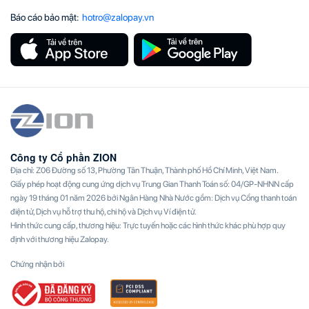
Báo cáo bảo mật
:
hotro@zalopay.vn
Công ty Cổ phần ZION
Địa chỉ: Z06 Đường số 13, Phường Tân Thuận, Thành phố Hồ Chí Minh, Việt Nam.
Giấy phép hoạt động cung ứng dịch vụ Trung Gian Thanh Toán số: 04/GP-NHNN cấp
ngày 19 tháng 01 năm 2026 bởi Ngân Hàng Nhà Nước gồm: Dịch vụ Cổng thanh toán
điện tử, Dịch vụ hỗ trợ thu hộ, chi hộ và Dịch vụ Ví điện tử.
Hình thức cung cấp, thương hiệu: Trực tuyến hoặc các hình thức khác phù hợp quy
định với thương hiệu Zalopay.
Chứng nhận bởi