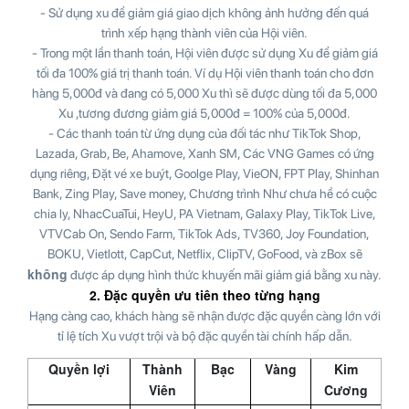
- Sử dụng xu để giảm giá giao dịch không ảnh hưởng đến quá
trình xếp hạng thành viên của Hội viên.
- Trong một lần thanh toán, Hội viên được sử dụng Xu để giảm giá
tối đa 100% giá trị thanh toán. Ví dụ Hội viên thanh toán cho đơn
hàng 5,000đ và đang có 5,000 Xu thì sẽ được dùng tối đa 5,000
Xu ,tương đương giảm giá 5,000đ = 100% của 5,000đ.
- Các thanh toán từ ứng dụng của đối tác như TikTok Shop,
Lazada, Grab, Be, Ahamove, Xanh SM, Các VNG Games có ứng
dụng riêng, Đặt vé xe buýt, Goolge Play, VieON, FPT Play, Shinhan
Bank, Zing Play, Save money, Chương trình Như chưa hề có cuộc
chia ly, NhacCuaTui, HeyU, PA Vietnam, Galaxy Play, TikTok Live,
VTVCab On, Sendo Farm, TikTok Ads, TV360, Joy Foundation,
BOKU, Vietlott, CapCut, Netflix, ClipTV, GoFood, và zBox sẽ
không
được áp dụng hình thức khuyến mãi giảm giá bằng xu này.
2. Đặc quyền ưu tiên theo từng hạng
Hạng càng cao, khách hàng sẽ nhận được đặc quyền càng lớn với
tỉ lệ tích Xu vượt trội và bộ đặc quyền tài chính hấp dẫn.
Quyền lợi
Thành
Bạc
Vàng
Kim
Viên
Cương