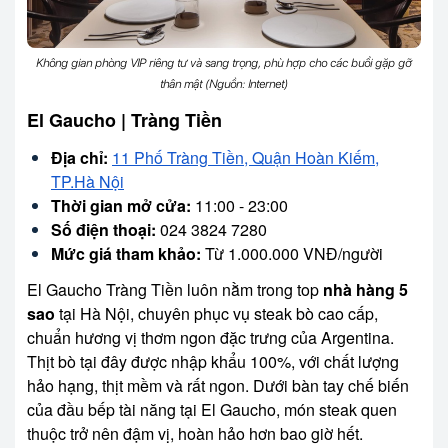
Không gian phòng VIP riêng tư và sang trọng, phù hợp cho các buổi gặp gỡ
thân mật (Nguồn: Internet)
El Gaucho | Tràng Tiền
Địa chỉ:
11 Phố Tràng Tiền, Quận Hoàn Kiếm,
TP.Hà Nội
Thời gian mở cửa:
11:00 - 23:00
Số điện thoại:
024 3824 7280
Mức giá tham khảo:
Từ 1.000.000 VNĐ/người
El Gaucho Tràng Tiền luôn nằm trong top
nhà hàng 5
sao
tại Hà Nội, chuyên phục vụ steak bò cao cấp,
chuẩn hương vị thơm ngon đặc trưng của Argentina.
Thịt bò tại đây được nhập khẩu 100%, với chất lượng
hảo hạng, thịt mềm và rất ngon. Dưới bàn tay chế biến
của đầu bếp tài năng tại El Gaucho, món steak quen
thuộc trở nên đậm vị, hoàn hảo hơn bao giờ hết.