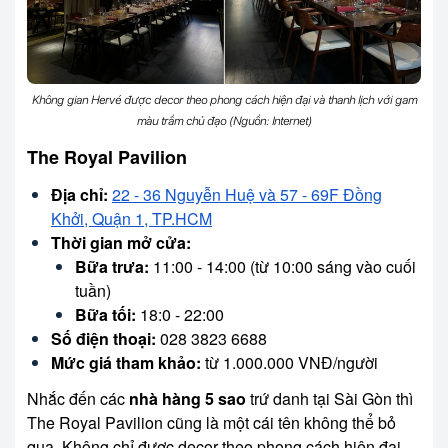
Không gian Hervé được decor theo phong cách hiện đại và thanh lịch với gam
màu trầm chủ đạo (Nguồn: Internet)
The Royal Pavilion
Địa chỉ:
22 - 36 Nguyễn Huệ và 57 - 69F Đồng
Khởi, Quận 1, TP.HCM
Thời gian mở cửa:
Bữa trưa:
11:00 - 14:00 (từ 10:00 sáng vào cuối
tuần)
Bữa tối:
18:0 - 22:00
Số điện thoại:
028 3823 6688
Mức giá tham khảo:
từ 1.000.000 VNĐ/người
Nhắc đến các
nhà hàng 5 sao
trứ danh tại Sài Gòn thì
The Royal Pavilion cũng là một cái tên không thể bỏ
qua. Không chỉ được decor theo phong cách hiện đại,