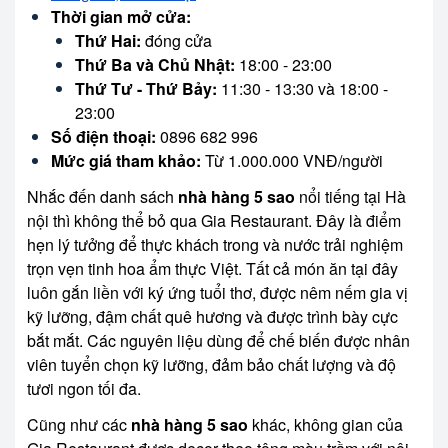
Thời gian mở cửa:
Thứ Hai:
đóng cửa
Thứ Ba và Chủ Nhật:
18:00 - 23:00
Thứ Tư - Thứ Bảy:
11:30 - 13:30 và 18:00 -
23:00
Số điện thoại:
0896 682 996
Mức giá tham khảo:
Từ 1.000.000 VNĐ/người
Nhắc đến danh sách
nhà hàng 5 sao
nổi tiếng tại Hà
nội thì không thể bỏ qua Gia Restaurant. Đây là điểm
hẹn lý tưởng để thực khách trong và nước trải nghiệm
trọn vẹn tinh hoa ẩm thực Việt. Tất cả món ăn tại đây
luôn gắn liền với ký ứng tuổi thơ, được nêm nếm gia vị
kỹ lưỡng, đậm chất quê hương và được trình bày cực
bắt mắt. Các nguyên liệu dùng để chế biến được nhân
viên tuyển chọn kỹ lưỡng, đảm bảo chất lượng và độ
tươi ngon tối đa.
Cũng như các
nhà hàng 5 sao
khác, không gian của