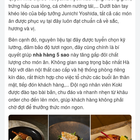
trứng hấp cua lông, cá chẽm nướng tái,... Dưới bàn tay
khéo léo của bếp tưởng Junichi Yoshida, tất cả các món
ăn được phục vụ tại đây luôn đạt chuẩn cả về sắc,
hương và vị.
Bên cạnh đó, nguyên liệu tại đây được tuyển chọn kỹ
lưỡng, đảm bảo độ tươi ngon, đây cũng chính là bí
quyết giúp
nhà hàng 5 sao
này tăng gấp đôi chất
lượng cho món ăn. Không gian sang trọng bậc nhất Hà
Nội với dàn nội thất cao cấp và hệ thống phòng riêng
kín đáo, rất thích hợp cho việc tổ chức các buổi ăn thân
mật, tiếp đón khách hàng,... Đội ngũ nhân viên Koki
được đào tạo bài bản, chu đáo và nhanh nhẹn từ khâu
order cho đến lên món, giúp khách hàng không phải
chờ đợi để thưởng thức món ngon.