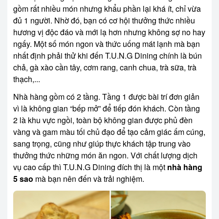
gồm rất nhiều món nhưng khẩu phần lại khá ít, chỉ vừa
đủ 1 người. Nhờ đó, bạn có cơ hội thưởng thức nhiều
hương vị độc đáo và mới lạ hơn nhưng không sợ no hay
ngấy. Một số món ngon và thức uống mát lạnh mà bạn
nhất định phải thử khi đến T.U.N.G Dining chính là bún
chả, gà xào cần tây, cơm rang, canh chua, trà sữa, trà
thạch,...
Nhà hàng gồm có 2 tầng. Tầng 1 được bài trí đơn giản
vì là không gian “bếp mở” để tiếp đón khách. Còn tầng
2 là khu vực ngồi, toàn bộ không gian được phủ đèn
vàng và gam màu tối chủ đạo để tạo cảm giác ấm cúng,
sang trọng, cũng như giúp thực khách tập trung vào
thưởng thức những món ăn ngon. Với chất lượng dịch
vụ cao cấp thì T.U.N.G Dining đích thị là một
nhà hàng
5 sao
mà bạn nên đến và trải nghiệm.