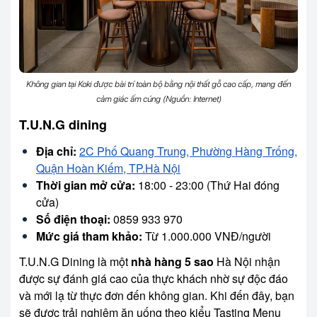
Không gian tại Koki được bài trí toàn bộ bằng nội thất gỗ cao cấp, mang đến
cảm giác ấm cúng (Nguồn: Internet)
T.U.N.G dining
Địa chỉ:
2C Phố Quang Trung, Phường Hàng Trống,
Quận Hoàn Kiếm, TP.Hà Nội
Thời gian mở cửa:
18:00 - 23:00 (Thứ Hai đóng
cửa)
Số điện thoại:
0859 933 970
Mức giá tham khảo:
Từ 1.000.000 VNĐ/người
T.U.N.G Dining là một
nhà hàng 5 sao
Hà Nội nhận
được sự đánh giá cao của thực khách nhờ sự độc đáo
và mới lạ từ thực đơn đến không gian. Khi đến đây, bạn
sẽ được trải nghiệm ăn uống theo kiểu Tasting Menu