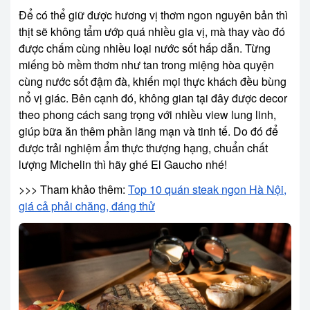
Để có thể giữ được hương vị thơm ngon nguyên bản thì
thịt sẽ không tẩm ướp quá nhiều gia vị, mà thay vào đó
được chấm cùng nhiều loại nước sốt hấp dẫn. Từng
miếng bò mềm thơm như tan trong miệng hòa quyện
cùng nước sốt đậm đà, khiến mọi thực khách đều bùng
nổ vị giác. Bên cạnh đó, không gian tại đây được decor
theo phong cách sang trọng với nhiều view lung linh,
giúp bữa ăn thêm phần lãng mạn và tinh tế. Do đó để
được trải nghiệm ẩm thực thượng hạng, chuẩn chất
lượng Michelin thì hãy ghé El Gaucho nhé!
>>> Tham khảo thêm:
Top 10 quán steak ngon Hà Nội,
giá cả phải chăng, đáng thử