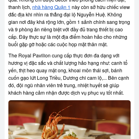
thanh lịch,
nhà hàng Quận 1
này còn sở hữu chiếc view
đắc địa khi nhìn ra thẳng đại lộ Nguyễn Huệ. Không
gian nơi đây khá rộng lớn, gồm 1 sảnh chính sang trọng
và 9 phòng ăn riêng biệt với đầy đủ trang thiết bị cao
cấp. Đây thực sự là một địa điểm hoàn hảo cho những
buổi gặp gỡ hoặc các cuộc họp mặt thân mật.
The Royal Pavilion cung cấp thực đơn đa dạng với
hương vị đặc sắc và chất lượng hảo hạng như: canh tổ
yến, thịt heo quay mật ong, khoai môn thái sợi, bánh
cuốn gạo lứt Long Triều, Dương chi cam lộ,... Bên cạnh
đó, đội ngũ nhân viên trẻ trung, nhiệt huyết sẽ giúp
khách hàng cảm nhận được dịch vụ phục vụ tốt nhất.