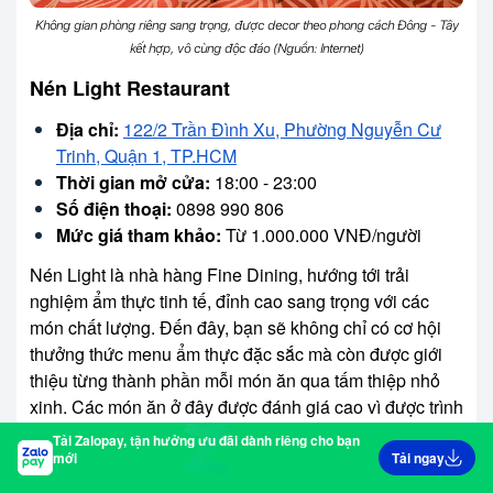
Không gian phòng riêng sang trọng, được decor theo phong cách Đông - Tây
kết hợp, vô cùng độc đáo (Nguồn: Internet)
Nén Light Restaurant
Địa chỉ:
122/2 Trần Đình Xu, Phường Nguyễn Cư
Trinh, Quận 1, TP.HCM
Thời gian mở cửa:
18:00 - 23:00
Số điện thoại:
0898 990 806
Mức giá tham khảo:
Từ 1.000.000 VNĐ/người
Nén Light là nhà hàng Fine Dining, hướng tới trải
nghiệm ẩm thực tinh tế, đỉnh cao sang trọng với các
món chất lượng. Đến đây, bạn sẽ không chỉ có cơ hội
thưởng thức menu ẩm thực đặc sắc mà còn được giới
thiệu từng thành phần mỗi món ăn qua tấm thiệp nhỏ
xinh. Các món ăn ở đây được đánh giá cao vì được trình
bày cầu kì, hút mắt và sở hữu hương vị thơm ngon cùng
Tải Zalopay, tận hưởng ưu đãi dành riêng cho bạn
giá trị dinh dưỡng cao.
mới
Tải ngay