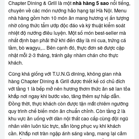
Chapter Dining & Grill là một
nhà hàng 5 sao
nổi tiếng,
chuyên về các món nướng hảo hạng tại Hà Nội. Menu
nhà hàng gồm hơn 10 món ăn mang hương vị ấn tượng
nhờ công thức tẩm ướp độc đáo và kỹ thuật kiểm soát
nhiệt độ nướng điêu luyện. Một số món best-seller mà
nhất định bạn phải thử khi đến đây là mì cua, trứng cá
tầm, bò wagyu,... Bên cạnh đó, thực đơn sẽ được cập
nhật mỗi 2-3 tháng, tránh gây nhàm chán cho thực
khách.
Cũng khá giống với T.U.N.G dining, không gian nhà
hàng Chapter Dining & Grill được thiết kế có chủ đích
với tầng 1 là bếp mở nên hương thơm thức ăn sẽ lan tỏa
khắp nơi ngay khi bước vào, tăng thêm sự hấp dẫn.
Đồng thời, thực khách còn được tận mắt chiêm ngưỡng
quy trình chế biến món ăn chuẩn chỉnh. Còn tầng 2 là
khu vực ăn uống với dàn nội thất cao cấp cùng đội ngũ
nhân viên luôn túc trực, sẵn lòng phục vụ khi khách
cần. Khắp nơi tràn ngập ánh sáng vàng, mang lại cảm