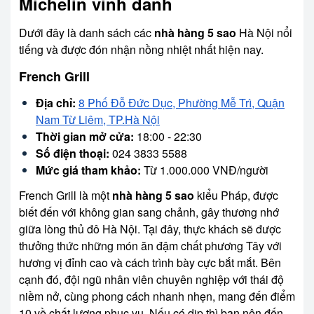
Michelin vinh danh
Dưới đây là danh sách các
nhà hàng 5 sao
Hà Nội nổi
tiếng và được đón nhận nồng nhiệt nhất hiện nay.
French Grill
Địa chỉ:
8 Phố Đỗ Đức Dục, Phường Mễ Trì, Quận
Nam Từ Liêm, TP.Hà Nội
Thời gian mở cửa:
18:00 - 22:30
Số điện thoại:
024 3833 5588
Mức giá tham khảo:
Từ 1.000.000 VNĐ/người
French Grill là một
nhà hàng 5 sao
kiểu Pháp, được
biết đến với không gian sang chảnh, gây thương nhớ
giữa lòng thủ đô Hà Nội. Tại đây, thực khách sẽ được
thưởng thức những món ăn đậm chất phương Tây với
hương vị đỉnh cao và cách trình bày cực bắt mắt. Bên
cạnh đó, đội ngũ nhân viên chuyên nghiệp với thái độ
niềm nở, cùng phong cách nhanh nhẹn, mang đến điểm
10 về chất lượng phục vụ. Nếu có dịp thì bạn nên đến