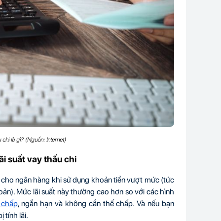
chi là gì? (Nguồn: Internet)
lãi suất vay thấu chi
rả cho ngân hàng khi sử dụng khoản tiền vượt mức (tức
khoản). Mức lãi suất này thường cao hơn so với các hình
n chấp
, ngắn hạn và không cần thế chấp. Và nếu bạn
tính lãi.