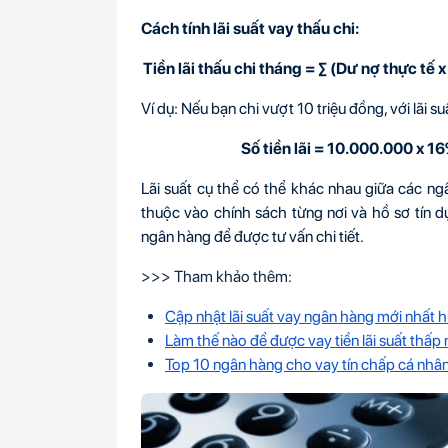
Cách tính lãi suất vay thấu chi:
Tiền lãi thấu chi tháng = ∑ (Dư nợ thực tế 
Ví dụ: Nếu bạn chi vượt 10 triệu đồng, với lãi 
Số tiền lãi = 10.000.000 x 
Lãi suất cụ thể có thể khác nhau giữa các 
thuộc vào chính sách từng nơi và hồ sơ tín dụ
ngân hàng để được tư vấn chi tiết.
>>> Tham khảo thêm:
Cập nhật lãi suất vay ngân hàng mới nhất h
Làm thế nào để được vay tiền lãi suất thấp
Top 10 ngân hàng cho vay tín chấp cá nhân l