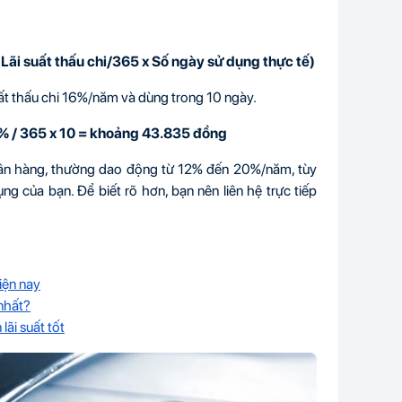
x Lãi suất thấu chi/365 x Số ngày sử dụng thực tế)
suất thấu chi 16%/năm và dùng trong 10 ngày.
16% / 365 x 10 = khoảng 43.835 đồng
ngân hàng, thường dao động từ 12% đến 20%/năm, tùy
ng của bạn. Để biết rõ hơn, bạn nên liên hệ trực tiếp
iện nay
 nhất?
ãi suất tốt