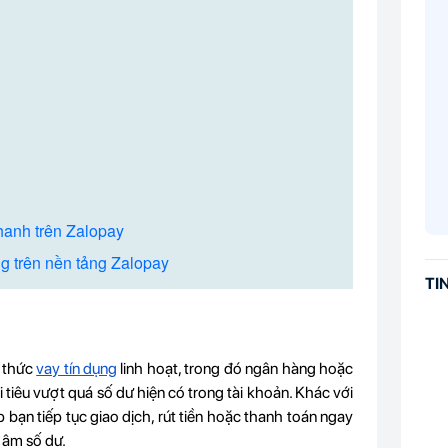
hanh trên Zalopay
g trên nền tảng Zalopay
TI
h thức
vay tín dụng
linh hoạt, trong đó ngân hàng hoặc
iêu vượt quá số dư hiện có trong tài khoản. Khác với
bạn tiếp tục giao dịch, rút tiền hoặc thanh toán ngay
 âm số dư.