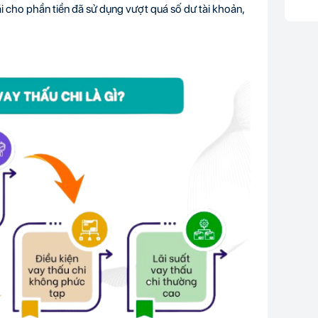
 lãi cho phần tiền đã sử dụng vượt quá số dư tài khoản,