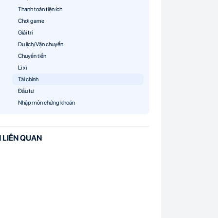
Thanh toán tiện ích
Chơi game
Giải trí
Du lịch/Vận chuyển
Chuyển tiền
Lì xì
Tài chính
Đầu tư
Nhập môn chứng khoán
N LIÊN QUAN