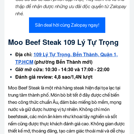
thập để nhận được những ưu đãi độc quyền từ Zalopay
nhé.
Săn deal hời cùng Zalopay ngay!
Moo Beef Steak 109 Lý Tự Trọng
Địa chỉ:
109 Lý Tự Trọng, Bến Thành, Quận 1,
TP.HCM
(phường Bến Thành mới)
Giờ mở cửa: 10:30 - 14:30 và 17:00 - 22:00
Đánh giá review: 4,8 sao/1,4N lượt
Moo Beef Steak là một nhà hàng steak hiện đại tọa lạc tại
trung tâm thành phố. Món bò bít tết ở đây được chế biến
theo công thức chuẩn Âu, đảm bảo miếng bò mềm, mọng
nước và giữ được hương vị tự nhiên. Không chỉ món
beefsteak, các món ăn kèm như khoai tây nghiền và sốt
nấm cũng được thực khách đánh giá cao. Không gian được
thiết kế mở, thoáng đãng, tạo cảm giác thoải mái và dễ chịu