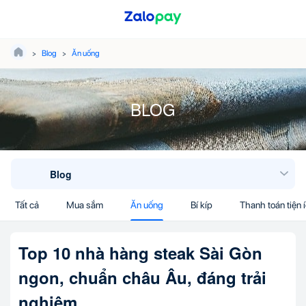
Blog
Ăn uống
BLOG
Blog
Tất cả
Mua sắm
Ăn uống
Bí kíp
Thanh toán tiện 
Top 10 nhà hàng steak Sài Gòn
ngon, chuẩn châu Âu, đáng trải
nghiệm