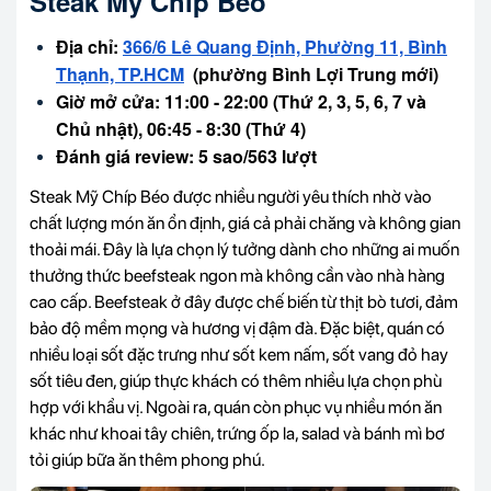
Steak Mỹ Chíp Béo
Địa chỉ:
366/6 Lê Quang Định, Phường 11, Bình
Thạnh, TP.HCM
(phường Bình Lợi Trung mới)
Giờ mở cửa: 11:00 - 22:00 (Thứ 2, 3, 5, 6, 7 và
Chủ nhật), 06:45 - 8:30 (Thứ 4)
Đánh giá review: 5 sao/563 lượt
Steak Mỹ Chíp Béo được nhiều người yêu thích nhờ vào
chất lượng món ăn ổn định, giá cả phải chăng và không gian
thoải mái. Đây là lựa chọn lý tưởng dành cho những ai muốn
thưởng thức beefsteak ngon mà không cần vào nhà hàng
cao cấp. Beefsteak ở đây được chế biến từ thịt bò tươi, đảm
bảo độ mềm mọng và hương vị đậm đà. Đặc biệt, quán có
nhiều loại sốt đặc trưng như sốt kem nấm, sốt vang đỏ hay
sốt tiêu đen, giúp thực khách có thêm nhiều lựa chọn phù
hợp với khẩu vị. Ngoài ra, quán còn phục vụ nhiều món ăn
khác như khoai tây chiên, trứng ốp la, salad và bánh mì bơ
tỏi giúp bữa ăn thêm phong phú.