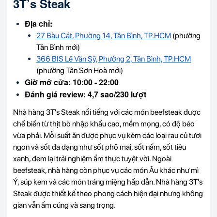
3T’s Steak
Địa chỉ:
27 Bàu Cát, Phường 14, Tân Bình, TP.HCM
(phường
Tân Bình mới)
366 BIS Lê Văn Sỹ, Phường 2, Tân Bình, TP.HCM
(phường Tân Sơn Hoà mới)
Giờ mở cửa: 10:00 - 22:00
Đánh giá review: 4,7 sao/230 lượt
Nhà hàng 3T's Steak nổi tiếng với các món beefsteak được
chế biến từ thịt bò nhập khẩu cao, mềm mọng, có độ béo
vừa phải. Mỗi suất ăn được phục vụ kèm các loại rau củ tươi
ngon và sốt đa dạng như sốt phô mai, sốt nấm, sốt tiêu
xanh, đem lại trải nghiệm ẩm thực tuyệt vời. Ngoài
beefsteak, nhà hàng còn phục vụ các món Âu khác như mì
Ý, súp kem và các món tráng miệng hấp dẫn. Nhà hàng 3T's
Steak được thiết kế theo phong cách hiện đại nhưng không
gian vẫn ấm cúng và sang trọng.