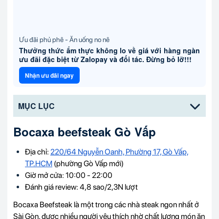
Ưu đãi phủ phê - Ăn uống no nê
Thưởng thức ẩm thực không lo về giá với hàng ngàn
ưu đãi đặc biệt từ Zalopay và đối tác. Đừng bỏ lỡ!!!
Nhận ưu đãi ngay
MỤC LỤC
Bocaxa beefsteak Gò Vấp
Địa chỉ:
220/64 Nguyễn Oanh, Phường 17, Gò Vấp,
TP.HCM
(phường Gò Vấp mới)
Giờ mở cửa: 10:00 - 22:00
Đánh giá review: 4,8 sao/2,3N lượt
Bocaxa Beefsteak là một trong các nhà steak ngon nhất ở
Sài Gòn, được nhiều người yêu thích nhờ chất lượng món ăn