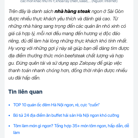
các món khác như mì Ý, khoai tây chiên, salad,... (Nguồn: Internet)
Trên đây là danh sách
nhà hàng steak
ngon ở Sài Gòn
được nhiều thực khách yêu thích và đánh giá cao. Từ
những nhà hàng sang trọng đến các quán ăn nhỏ xinh có
giá cả hợp lý, mỗi nơi đều mang đến hương vị độc đáo
riêng, đủ để làm hài lòng những thực khách khó tính nhất.
Hy vọng với những gợi ý này sẽ giúp bạn dễ dàng tìm được
địa điểm thưởng thức món beefsteak chất lượng và hợp
gu. Đừng quên tải và sử dụng app Zalopay để giúp việc
thanh toán nhanh chóng hơn, đồng thời nhận được nhiều
ưu đãi hấp dẫn.
Tin liên quan
TOP 10 quán ốc đêm Hà Nội ngon, rẻ, cực “cuốn”
Bỏ túi 24 địa điểm ăn buffet hải sản Hà Nội ngon khó cưỡng
Tôm làm món gì ngon? Tổng hợp 35+ món tôm ngon, hấp dẫn, dễ
làm