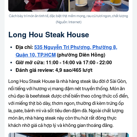
Cách bày trí món ăn tinh tế, đặc biệt thịt mềm mọng, rau củ tươi ngon, chất lượng
(Nguồn: Internet)
Long Hou Steak House
Địa chỉ:
535 Nguyễn Tri Phương, Phường 8,
Quận 10, TP.HCM
(phường Diên Hồng)
Giờ mở cửa: 11:00 - 14:00 và 17:00 - 22:00
Đánh giá review: 4,9 sao/465 lượt
Long Hou Steak House là nhà hàng steak lâu đời ở Sài Gòn,
nổi tiếng với hương vị mang đậm nét truyền thống. Món ăn
chủ đạo là beefsteak được chế biến theo công thức cổ điển,
với miếng thịt bò dày, thơm ngon, thường đi kèm trứng ốp
la, pate, bánh mì và sốt tiêu đen đậm đà. Ngoài chất lượng
món ăn, nhà hàng steak này còn thu hút rất đông thực
khách nhờ giá cả hợp lý và không gian thoáng đãng.