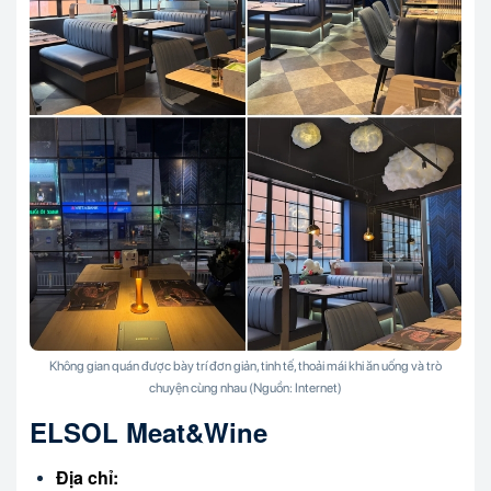
Không gian quán được bày trí đơn giản, tinh tế, thoải mái khi ăn uống và trò
chuyện cùng nhau (Nguồn: Internet)
ELSOL Meat&Wine
Địa chỉ: