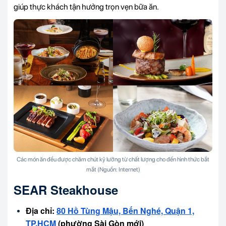
giúp thực khách tận hưởng trọn vẹn bữa ăn.
Các món ăn đều được chăm chút kỹ lưỡng từ chất lượng cho đến hình thức bắt
mắt (Nguồn: Internet)
SEAR Steakhouse
Địa chỉ:
80 Hồ Tùng Mậu, Bến Nghé, Quận 1,
TP.HCM
(phường Sài Gòn mới)