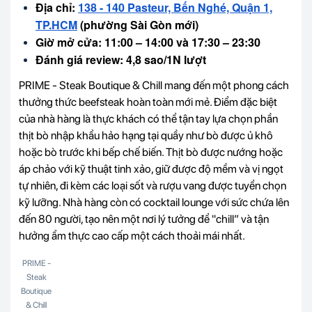
Địa chỉ:
138 - 140 Pasteur, Bến Nghé, Quận 1,
TP.HCM
(phường Sài Gòn mới)
Giờ mở cửa: 11:00 – 14:00 và 17:30 – 23:30
Đánh giá review: 4,8 sao/1N lượt
PRIME - Steak Boutique & Chill mang đến một phong cách
thưởng thức beefsteak hoàn toàn mới mẻ. Điểm đặc biệt
của nhà hàng là thực khách có thể tận tay lựa chọn phần
thịt bò nhập khẩu hảo hạng tại quầy như bò được ủ khô
hoặc bò trước khi bếp chế biến. Thịt bò được nướng hoặc
áp chảo với kỹ thuật tinh xảo, giữ được độ mềm và vị ngọt
tự nhiên, đi kèm các loại sốt và rượu vang được tuyển chọn
kỹ lưỡng.
Nhà hàng còn có cocktail lounge với sức chứa lên
đến 80 người
, tạo nên một nơi lý tưởng để "chill” và tận
hưởng ẩm thực cao cấp một cách thoải mái nhất.
PRIME -
Steak
Boutique
& Chill