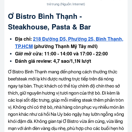
trẻ trung (Nguồn: Internet)
Ơ Bistro Bình Thạnh -
Steakhouse, Pasta & Bar
Địa chỉ:
218 Đường D5, Phường 25, Bình Thạnh,
TP.HCM
(phường Thạnh Mỹ Tây mới)
Giờ mở cửa: 11:00 - 14:00 và 17:00 - 22:00
Đánh giá review: 4,7 sao/1,1N lượt
Ơ Bistro Bình Thạnh mang đến phong cách thưởng thức
beefsteak mới lạ khi được nướng trực tiếp trên đá nóng
ngay tại bàn. Thực khách có thể tùy chỉnh độ chín theo sở
thích, giữ nguyên hương vị tươi ngon của thịt bò. Đi kèm là
các loại sốt đặc trưng, giúp mỗi miếng steak thêm phần tròn
vị. Không chỉ có thịt bò, nhà hàng còn phục vụ nhiều món ăn
ngon khác như cá hồi Na Uy béo ngậy hay lườn ngỗng xông
khói đậm đà. Không gian tại Ơ Bistro vừa ấm cúng, vừa lãng
mạn với ánh đèn vàng dịu nhẹ, phù hợp cho các buổi hẹn hò