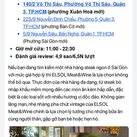
140/2 Võ Thị Sáu, Phường Võ Thị Sáu, Quận
3, TP.HCM
(phường Xuân Hoà mới)
225/9 Nguyễn Đình Chiểu, Phường 5, Quận 3,
TP.HCM
(phường Bàn Cờ mới)
5/9 Nguyễn Siêu, Bến Nghé, Quận 1, TP.
HCM
(Phường Sài Gòn mới)
Giờ mở cửa: 11:00 - 22:30
Đánh giá review: 4,9 sao/6,5N lượt
Nếu bạn đang tìm kiếm một nhà hàng steak ngon ở Sài Gòn
với mức giá hợp lý thì ELSOL Meat&Wine là lựa chọn không
thể bỏ qua. Thực đơn của nhà hàng đa dạng, từ steak bò
nhập khẩu mềm mọng đến các món ăn kèm hấp dẫn, đặc
biệt là các loại sốt với nhiều hương vị độc đáo. Không gian
lãng mạn, nhẹ nhàng pha chút vintage của ELSOL
Meat&Wine chính là lựa chọn lý tưởng cho những bữa ăn
cùng người thân, gặp gỡ bạn bè hoặc hẹn hò.