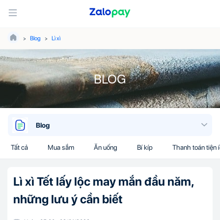
Blog
Lì xì
BLOG
Blog
Tất cả
Mua sắm
Ăn uống
Bí kíp
Thanh toán tiện 
Lì xì Tết lấy lộc may mắn đầu năm,
những lưu ý cần biết