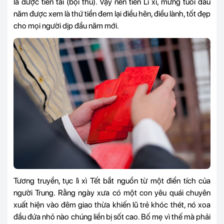
là được tiền tài (bội thu). Vậy nên tiền Lì xì, mừng tuổi đầu
năm được xem là thứ tiền đem lại điều hên, điều lành, tốt đẹp
cho mọi người dịp đầu năm mới.
Tương truyền, tục lì xì Tết bắt nguồn từ một điển tích của
người Trung. Rằng ngày xưa có một con yêu quái chuyên
xuất hiện vào đêm giao thừa khiến lũ trẻ khóc thét, nó xoa
đầu đứa nhỏ nào chúng liền bị sốt cao. Bố mẹ vì thế mà phải