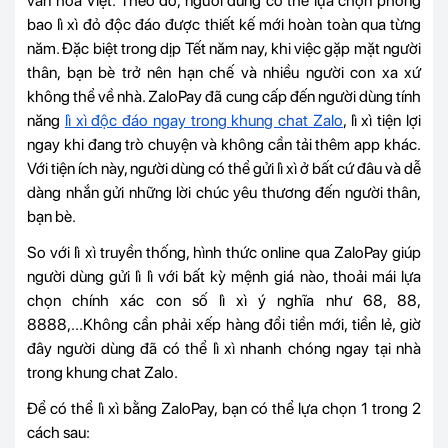
văn hóa Việt. Theo đó, người dùng có thể lựa chọn phong
bao lì xì đỏ độc đáo được thiết kế mới hoàn toàn qua từng
năm. Đặc biệt trong dịp Tết năm nay, khi việc gặp mặt người
thân, bạn bè trở nên hạn chế và nhiều người con xa xứ
không thể về nhà. ZaloPay đã cung cấp đến người dùng tính
năng
lì xì độc đáo ngay trong khung chat Zalo
, lì xì tiện lợi
ngay khi đang trò chuyện và không cần tải thêm app khác.
Với tiện ích này, người dùng có thể gửi lì xì ở bất cứ đâu và dễ
dàng nhắn gửi những lời chúc yêu thương đến người thân,
bạn bè.
So với lì xì truyền thống, hình thức online qua ZaloPay giúp
người dùng gửi lì lì với bất kỳ mệnh giá nào, thoải mái lựa
chọn chính xác con số lì xì ý nghĩa như 68, 88,
8888,...Không cần phải xếp hàng đổi tiền mới, tiền lẻ, giờ
đây người dùng đã có thể lì xì nhanh chóng ngay tại nhà
trong khung chat Zalo.
Để có thể lì xì bằng ZaloPay, bạn có thể lựa chọn 1 trong 2
cách sau: