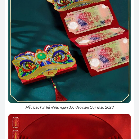
Mẫu bao lì xì Tết nhiều ngăn độc đáo năm Quý Mão 2023