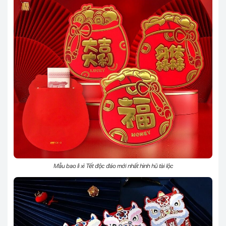
Mẫu bao lì xì Tết độc đáo mới nhất hình hũ tài lộc