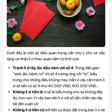
Dưới đây là một số điều quan trọng cần chú ý cho cả việc
tặng và nhận lì xì theo quan niệm từ thời xưa:
Tránh lì xì lấy lộc đầu năm với số 4
: Trong dân gian
“sinh, lão, bệnh, tử” thì số 4 tương ứng với “tử”, biểu
trưng cho những điều không may mắn vì vậy cần tránh lì
xì số tiền có số 4 như 40.000 VNĐ, 400.000 VNĐ…
Không lì xì tiền lẻ
vì số lẻ biểu trưng cho sự không đầy
đủ, trọn vẹn. Vì vậy bạn nên lì xì với số tiền chẵn vào dịp
tết đến xuân về.
Không lì xì tiền cũ
bởi tiền cũ được đặt trong bao lì xì sẽ