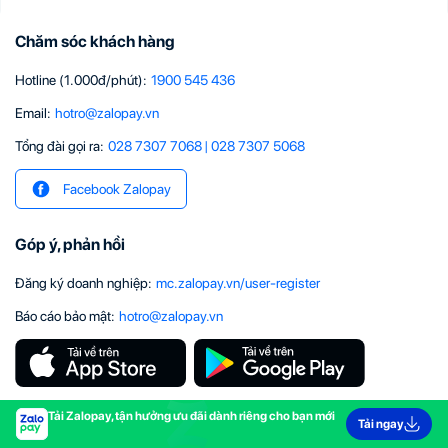
Chăm sóc khách hàng
Hotline (1.000đ/phút)
:
1900 545 436
Email
:
hotro@zalopay.vn
Tổng đài gọi ra:
028 7307 7068
|
028 7307 5068
Facebook Zalopay
Góp ý, phản hồi
Đăng ký doanh nghiệp
:
mc.zalopay.vn/user-register
Báo cáo bảo mật
:
hotro@zalopay.vn
Tải Zalopay, tận hưởng ưu đãi dành riêng cho bạn mới
Tải ngay