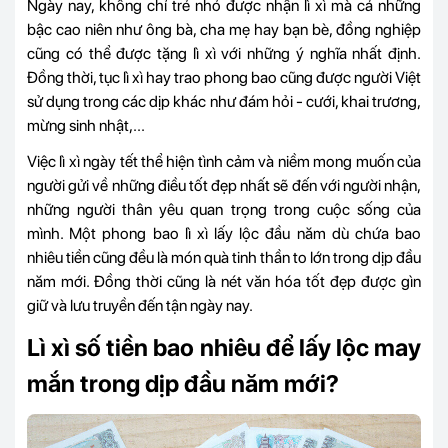
Ngày nay, không chỉ trẻ nhỏ được nhận lì xì mà cả những
bậc cao niên như ông bà, cha mẹ hay bạn bè, đồng nghiệp
cũng có thể được tặng lì xì với những ý nghĩa nhất định.
Đồng thời, tục lì xì hay trao phong bao cũng được người Việt
sử dụng trong các dịp khác như đám hỏi - cưới, khai trương,
mừng sinh nhật,...
Việc
lì xì ngày tết
thể hiện tình cảm và niềm mong muốn của
người gửi về những điều tốt đẹp nhất sẽ đến với người nhận,
những người thân yêu quan trọng trong cuộc sống của
mình. Một phong bao lì xì lấy lộc đầu năm dù chứa bao
nhiêu tiền cũng đều là món quà tinh thần to lớn trong dịp đầu
năm mới. Đồng thời cũng là nét văn hóa tốt đẹp được gìn
giữ và lưu truyền đến tận ngày nay.
Lì xì số tiền bao nhiêu để lấy lộc may
mắn trong dịp đầu năm mới?