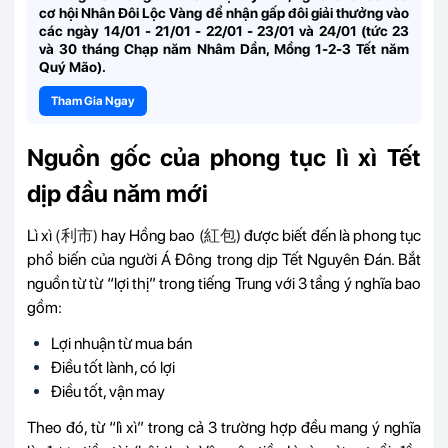
cơ hội
Nhân Đôi Lộc Vàng
để nhận gấp đôi giải thưởng vào
các ngày
14/01 - 21/01 - 22/01 - 23/01 và 24/01
(tức 23
và 30 tháng Chạp năm Nhâm Dần,
Mồng 1-2-3
Tết năm
Quý Mão).
Tham Gia Ngay
Nguồn gốc của phong tục lì xì Tết
dịp đầu năm mới
Lì xì
(利市)
hay Hồng bao
(紅包)
được biết đến là phong tục
phổ biến của người Á Đông trong dịp Tết Nguyên Đán. Bắt
nguồn từ từ “lợi thị” trong tiếng Trung với 3 tầng ý nghĩa bao
gồm:
Lợi nhuận từ mua bán
Điều tốt lành, có lợi
Điều tốt, vận may
Theo đó, từ “lì xì” trong cả 3 trường hợp đều mang ý nghĩa