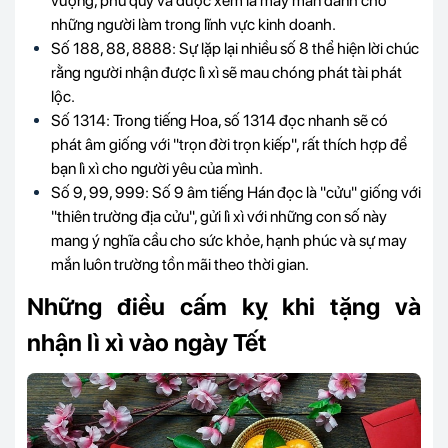
vượng, phú quý và được xem là may mắn dành cho
những người làm trong lĩnh vực kinh doanh.
Số 188, 88, 8888: Sự lặp lại nhiều số 8 thể hiện lời chúc
rằng người nhận được lì xì sẽ mau chóng phát tài phát
lộc.
Số 1314:
Trong tiếng Hoa, số 1314 đọc nhanh sẽ có
phát âm giống với "trọn đời trọn kiếp", rất thích hợp để
bạn lì xì cho người yêu của mình.
Số 9, 99, 999: Số 9 âm tiếng Hán đọc là
"cửu" giống với
"thiên trường địa cửu", gửi lì xì với những con số này
mang ý nghĩa cầu cho sức khỏe, hạnh phúc và sự may
mắn luôn trường tồn mãi theo thời gian.
Những điều cấm kỵ khi tặng và
nhận lì xì vào ngày Tết