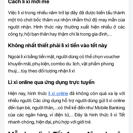
Cách lì xì mới mẻ
Việc lì xì trong nhiều năm trở lại đây đã được biến tấu thành
một trò chơi bốc thăm vui nhộn nhằm thử độ may mắn của
người nhận. Hình thức này thường xuất hiện nhiều ở các
công ty, hội bạn thân hay thậm chí là trong gia đình,…
Không nhất thiết phải lì xì tiền vào tết này
Ngoài lì xì bằng tiền mặt, người dùng có thể chọn voucher
khuyến mãi, phụ kiện, combo du lịch, vật phẩm phong
thuỷ,...tùy theo đối tượng nhận lì xì
Lì xì online qua ứng dụng trực tuyến
Hiện nay, hình thức
lì xì online
đã không còn quá xa lạ với
nhiều người. Các ứng dụng hỗ trợ người dùng gửi lì xì online
đến bạn bè, người thân,...có thể kể đến như Mobile Banking
của các ngân hàng, ví điện tử,... Đây là hình thức lì xì Tết
nhanh chóng, hiện đại, phù hợp với giới trẻ.