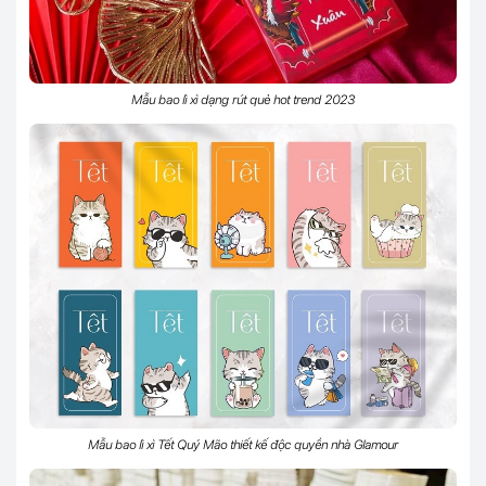
Mẫu bao lì xì dạng rút quẻ hot trend 2023
Mẫu bao lì xì Tết Quý Mão thiết kế độc quyền nhà Glamour