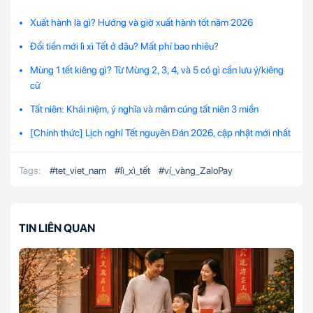
Xuất hành là gì? Hướng và giờ xuất hành tốt năm 2026
Đổi tiền mới lì xì Tết ở đâu? Mất phí bao nhiêu?
Mùng 1 tết kiêng gì? Từ Mùng 2, 3, 4, và 5 có gì cần lưu ý/kiêng
cữ
Tất niên: Khái niệm, ý nghĩa và mâm cúng tất niên 3 miền
[Chính thức] Lịch nghỉ Tết nguyên Đán 2026, cập nhật mới nhất
Tags:
#
tet_viet_nam
#
lì_xì_tết
#
ví_vàng_ZaloPay
TIN LIÊN QUAN