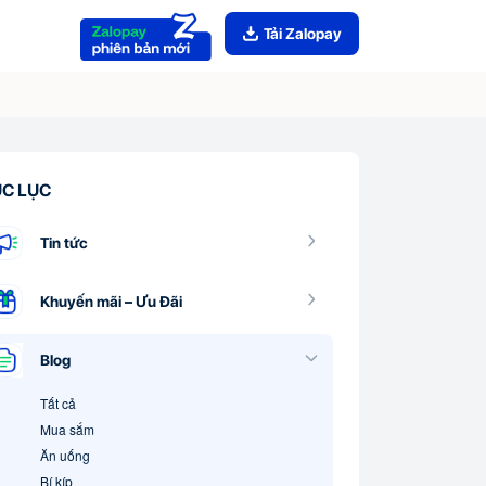
Tải Zalopay
C LỤC
Tin tức
Khuyến mãi – Ưu Đãi
Blog
Tất cả
Mua sắm
Ăn uống
Bí kíp