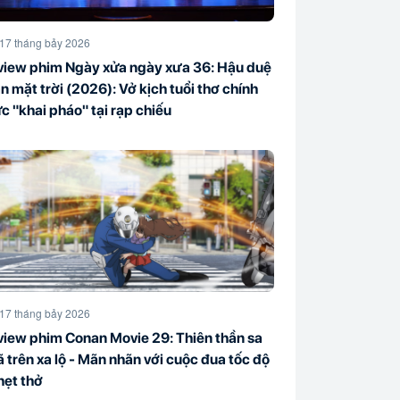
17 tháng bảy 2026
view phim Ngày xửa ngày xưa 36: Hậu duệ
n mặt trời (2026): Vở kịch tuổi thơ chính
c "khai pháo" tại rạp chiếu
17 tháng bảy 2026
view phim Conan Movie 29: Thiên thần sa
 trên xa lộ - Mãn nhãn với cuộc đua tốc độ
hẹt thở