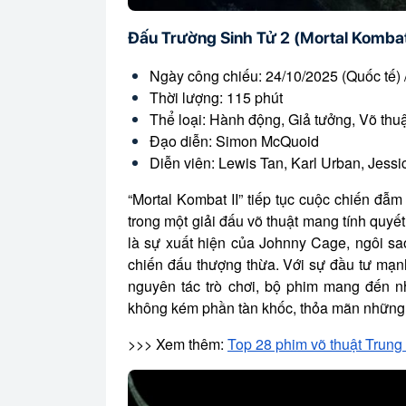
Đấu Trường Sinh Tử 2 (Mortal Kombat 
Ngày công chiếu: 24/10/2025 (Quốc tế) 
Thời lượng: 115 phút
Thể loại: Hành động, Giả tưởng, Võ thuậ
Đạo diễn: Simon McQuoid
Diễn viên: Lewis Tan, Karl Urban, Jes
“Mortal Kombat II” tiếp tục cuộc chiến đẫ
trong một giải đấu võ thuật mang tính quy
là sự xuất hiện của Johnny Cage, ngôi s
chiến đấu thượng thừa. Với sự đầu tư mạn
nguyên tác trò chơi, bộ phim mang đến n
không kém phần tàn khốc, thỏa mãn những 
>>> Xem thêm:
Top 28 phim võ thuật Trung 