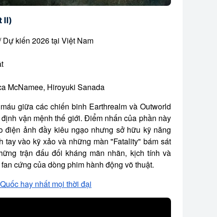
II)
/ Dự kiến 2026 tại Việt Nam
t
sica McNamee, Hiroyuki Sanada
m máu giữa các chiến binh Earthrealm và Outworld
ết định vận mệnh thế giới. Điểm nhấn của phần này
ao điện ảnh đầy kiêu ngạo nhưng sở hữu kỹ năng
h tay vào kỹ xảo và những màn "Fatality" bám sát
hững trận đấu đối kháng mãn nhãn, kịch tính và
fan cứng của dòng phim hành động võ thuật.
Quốc hay nhất mọi thời đại