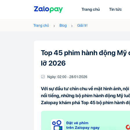
Trang chủ
Tin tức
Trang chủ
Blog
Giải trí
Top 45 phim hành động Mỹ c
lỡ 2026
Ngày:
02:00
-
28/01
/
2026
Với sự đầu tư chỉn chu về mặt hình ảnh, nộ
nổi tiếng, những bộ phim hành động Mỹ luô
Zalopay khám phá Top 45 bộ phim hành đ