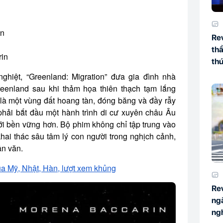
ồn
Re
thầ
rin
thứ
ghiệt, “Greenland: Migration” đưa gia đình nhà
Greenland sau khi thảm họa thiên thạch tạm lắng
 là một vùng đất hoang tàn, đóng băng và đầy rẫy
ải bắt đầu một hành trình di cư xuyên châu Âu
i bền vững hơn. Bộ phim không chỉ tập trung vào
ai thác sâu tâm lý con người trong nghịch cảnh,
n văn.
ủa Mỹ, Nhật, Hàn, lượt xem khủng
Re
ngã
ng