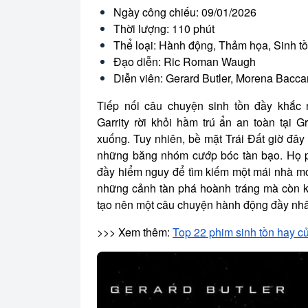
Ngày công chiếu: 09/01/2026
Thời lượng: 110 phút
Thể loại: Hành động, Thảm họa, Sinh t
Đạo diễn: Ric Roman Waugh
Diễn viên: Gerard Butler, Morena Bacca
Tiếp nối câu chuyện sinh tồn đầy khắc n
Garrity rời khỏi hầm trú ẩn an toàn tại 
xuống. Tuy nhiên, bề mặt Trái Đất giờ đây
những băng nhóm cướp bóc tàn bạo. Họ ph
đầy hiểm nguy để tìm kiếm một mái nhà mớ
những cảnh tàn phá hoành tráng mà còn kh
tạo nên một câu chuyện hành động đầy nhâ
>>> Xem thêm:
Top 22 phim sinh tồn hay c