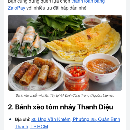
Bạn cũng đừng quên lựa chọn
thanh toán bằng
ZaloPay
với nhiều ưu đãi hấp dẫn nhé!
Bánh xèo chuẩn vị miền Tây tại 4A Đinh Công Tráng (Nguồn: Internet)
2. Bánh xèo tôm nhảy Thanh Diệu
:
80 Ung Văn Khiêm, Phường 25, Quận Bình
Địa chỉ
Thạnh, TP.HCM