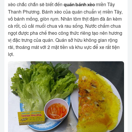
xèo chắc chắn sẽ biết đến
miền Tây
quán bánh xèo
Thanh Phương. Bánh xèo của quán chuẩn vị miền Tây,
vỏ bánh mỏng, giòn rụm. Nhân tôm thịt đậm đà ăn kèm
cà rốt, củ cải muối chua và rau sống. Nước chấm chua
ngọt được pha chế theo công thức riêng tạo nên hương
vị đặc trưng của quán. Quán sở hữu không gian rộng
rãi, thoáng mát với 2 mặt tiền và khu vực để xe rất tiện
lợi.