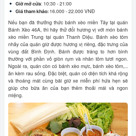
: 10:30 - 21:00
Giờ mở cửa
16.000 - 22.000 VNĐ
Giá tham khảo:
Nếu bạn đã thưởng thức bánh xèo miền Tây tại quán
Bánh Xèo 46A, thì hãy thử đổi hương vị với món bánh
xèo miền Trung tại quán Thanh Diệu. Bánh xèo tôm
nhảy của quán giữ được hương vị riêng, đặc trưng của
vùng đất Bình Định. Bánh được tráng to hơn bình
thường với phần vỏ giòn rụm và nhân tôm tươi ngon.
Ngoài ra, quán còn có bánh xèo mực, bánh xèo tôm,...
ăn kèm rau sống. Đặc biệt, quán có diện tích khá rộng
và thoáng mát cùng bãi giữ xe miễn phí hứa hẹn sẽ
giúp cho bữa ăn của bạn thêm thoải mái và ngon
miệng.