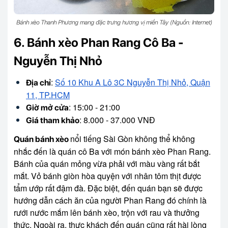
Bánh xèo Thanh Phương mang đặc trưng hương vị miền Tây (Nguồn: Internet)
6. Bánh xèo Phan Rang Cô Ba -
Nguyễn Thị Nhỏ
:
Số 10 Khu A Lô 3C Nguyễn Thị Nhỏ, Quận
Địa chỉ
11, TP.HCM
: 15:00 - 21:00
Giờ mở cửa
: 8.000 - 37.000 VNĐ
Giá tham khảo
nổi tiếng Sài Gòn không thể không
Quán bánh xèo
nhắc đến là quán cô Ba với món bánh xèo Phan Rang.
Bánh của quán mỏng vừa phải với màu vàng rất bắt
mắt. Vỏ bánh giòn hòa quyện với nhân tôm thịt được
tẩm ướp rất đậm đà. Đặc biệt, đến quán bạn sẽ được
hướng dẫn cách ăn của người Phan Rang đó chính là
rưới nước mắm lên bánh xèo, trộn với rau và thưởng
thức. Ngoài ra, thực khách đến quán cũng rất hài lòng