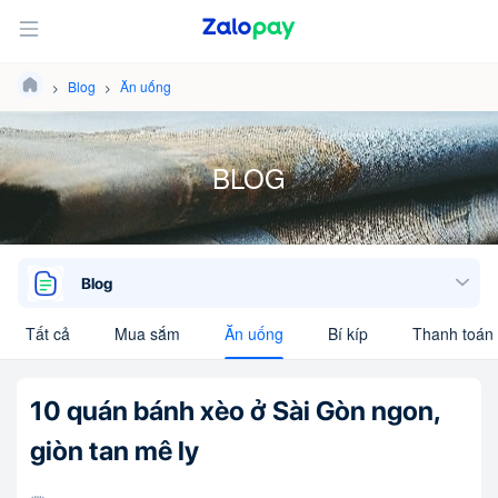
Blog
Ăn uống
BLOG
Blog
Tất cả
Mua sắm
Ăn uống
Bí kíp
Thanh toán 
10 quán bánh xèo ở Sài Gòn ngon,
giòn tan mê ly