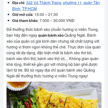
332 Võ Thành Trang, phường 11, quận Tân
Địa chỉ:
Bình, TP.HCM
: 15:00 – 21:30
Giờ mở cửa
: 7.000 – 30.000 VNĐ
Giá tham khảo
Để thưởng thức bánh xèo chuẩn hương vị miền Trung,
bạn hãy đến ngay
Quảng Ngãi. Bánh
quán bánh xèo
xèo của quán có giá bình dân nhưng rất chất lượng với
hương vị thơm ngon không thể chê. Thực đơn của quán
cũng rất đa dạng, đặc biệt nhất là bánh xèo thịt bò,
bánh xèo tôm thịt, bánh xèo thịt vịt,... Không gian quán
khá rộng, thiết kế gần gũi với những bộ bàn ghế được
làm từ tre. Bỏ túi ngay địa chỉ quán bánh xèo Quảng
Ngãi để thưởng thức hương vị miền Trung ngay!