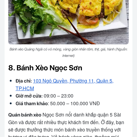
Bánh xèo Quảng Ngãi có vỏ mỏng, vàng giòn nhân tôm, thịt, giá, hành (Nguồn:
Internet)
8. Bánh Xèo Ngọc Sơn
103 Ngô Quyền, Phường 11, Quận 5,
Địa chỉ:
TP.HCM
09:00 – 23:00
Giờ mở cửa:
: 50.000 – 100.000 VNĐ
Giá tham khảo
Ngọc Sơn nổi danh khắp quận 5 Sài
Quán bánh xèo
Gòn và được rất nhiều thực khách tìm đến. Ở đây, bạn
sẽ được thưởng thức món bánh xèo truyền thống với
hương vị đặc trưng. Vỏ bánh vàng giòn, thoảng mùi