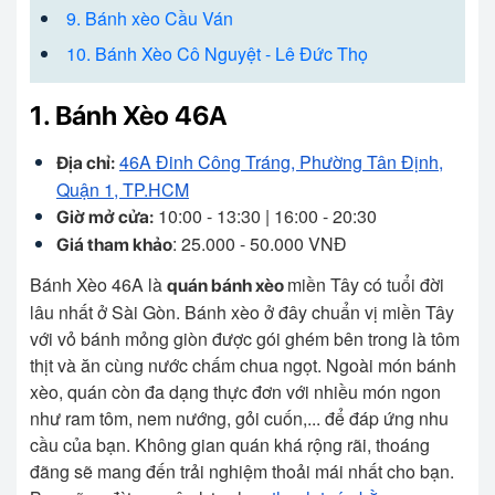
9. Bánh xèo Cầu Ván
10. Bánh Xèo Cô Nguyệt - Lê Đức Thọ
1. Bánh Xèo 46A
46A Đinh Công Tráng, Phường Tân Định,
Địa chỉ:
Quận 1, TP.HCM
10:00 - 13:30 | 16:00 - 20:30
Giờ mở cửa:
: 25.000 - 50.000 VNĐ
Giá tham khảo
Bánh Xèo 46A là
miền Tây có tuổi đời
quán bánh xèo
lâu nhất ở Sài Gòn. Bánh xèo ở đây chuẩn vị miền Tây
với vỏ bánh mỏng giòn được gói ghém bên trong là tôm
thịt và ăn cùng nước chấm chua ngọt. Ngoài món bánh
xèo, quán còn đa dạng thực đơn với nhiều món ngon
như ram tôm, nem nướng, gỏi cuốn,... để đáp ứng nhu
cầu của bạn. Không gian quán khá rộng rãi, thoáng
đãng sẽ mang đến trải nghiệm thoải mái nhất cho bạn.