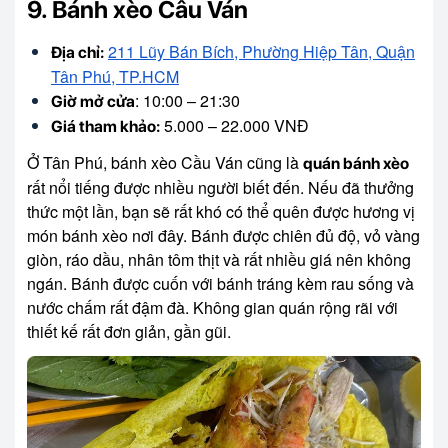
9. Bánh xèo Cầu Ván
211 Lũy Bán Bích, Phường Hiệp Tân, Quận
Địa chỉ:
Tân Phú, TP.HCM
: 10:00 – 21:30
Giờ mở cửa
5.000 – 22.000 VNĐ
Giá tham khảo:
Ở Tân Phú, bánh xèo Cầu Ván cũng là
quán bánh xèo
rất nổi tiếng được nhiều người biết đến. Nếu đã thưởng
thức một lần, bạn sẽ rất khó có thể quên được hương vị
món bánh xèo nơi đây. Bánh được chiên đủ độ, vỏ vàng
giòn, ráo dầu, nhân tôm thịt và rất nhiều giá nên không
ngán. Bánh được cuốn với bánh tráng kèm rau sống và
nước chấm rất đậm đà. Không gian quán rộng rãi với
thiết kế rất đơn giản, gần gũi.