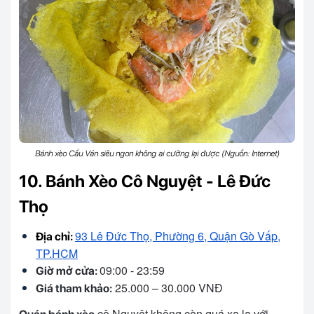
Bánh xèo Cầu Ván siêu ngon không ai cưỡng lại được (Nguồn: Internet)
10. Bánh Xèo Cô Nguyệt - Lê Đức
Thọ
93 Lê Đức Thọ, Phường 6, Quận Gò Vấp,
Địa chỉ:
TP.HCM
09:00 - 23:59
Giờ mở cửa:
25.000 – 30.000 VNĐ
Giá tham khảo:
cô Nguyệt không còn quá xa lạ với