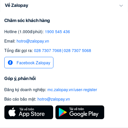
Về Zalopay
Chăm sóc khách hàng
Hotline (1.000đ/phút)
:
1900 545 436
Email
:
hotro@zalopay.vn
Tổng đài gọi ra:
028 7307 7068
|
028 7307 5068
Facebook Zalopay
Góp ý, phản hồi
Đăng ký doanh nghiệp
:
mc.zalopay.vn/user-register
Báo cáo bảo mật
:
hotro@zalopay.vn