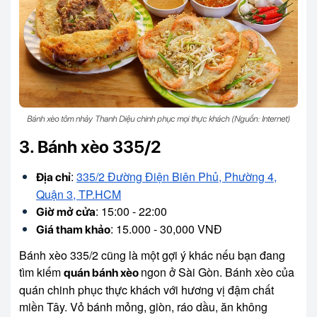
Bánh xèo tôm nhảy Thanh Diệu chinh phục mọi thực khách (Nguồn: Internet)
3. Bánh xèo 335/2
:
335/2 Đường Điện Biên Phủ, Phường 4,
Địa chỉ
Quận 3, TP.HCM
: 15:00 - 22:00
Giờ mở cửa
: 15.000 - 30,000 VNĐ
Giá tham khảo
Bánh xèo 335/2 cũng là một gợi ý khác nếu bạn đang
tìm kiếm
ngon ở Sài Gòn. Bánh xèo của
quán bánh xèo
quán chinh phục thực khách với hương vị đậm chất
miền Tây. Vỏ bánh mỏng, giòn, ráo dầu, ăn không