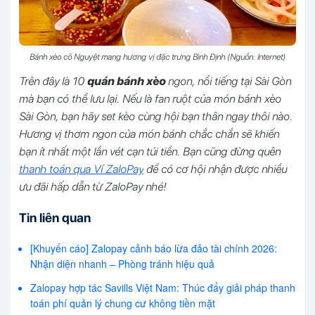
Bánh xèo cô Nguyệt mang hương vị đặc trưng Bình Định (Nguồn: Internet)
Trên đây là 10
quán bánh xèo
ngon, nổi tiếng tại Sài Gòn
mà bạn có thể lưu lại. Nếu là fan ruột của món bánh xèo
Sài Gòn, bạn hãy set kèo cùng hội bạn thân ngay thôi nào.
Hương vị thơm ngon của món bánh chắc chắn sẽ khiến
bạn ít nhất một lần vét cạn túi tiền. Bạn cũng đừng quên
thanh toán qua Ví ZaloPay
để có cơ hội nhận được nhiều
ưu đãi hấp dẫn từ ZaloPay nhé!
Tin liên quan
[Khuyến cáo] Zalopay cảnh báo lừa đảo tài chính 2026:
Nhận diện nhanh – Phòng tránh hiệu quả
Zalopay hợp tác Savills Việt Nam: Thúc đẩy giải pháp thanh
toán phí quản lý chung cư không tiền mặt