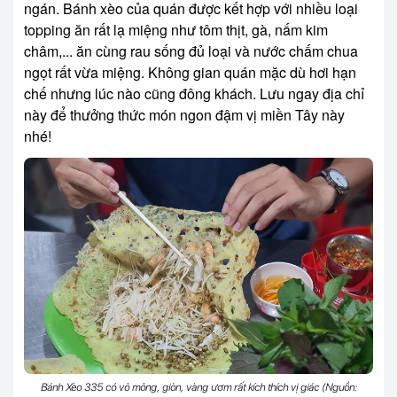
ngán. Bánh xèo của quán được kết hợp với nhiều loại
topping ăn rất lạ miệng như tôm thịt, gà, nấm kim
châm,... ăn cùng rau sống đủ loại và nước chấm chua
ngọt rất vừa miệng. Không gian quán mặc dù hơi hạn
chế nhưng lúc nào cũng đông khách. Lưu ngay địa chỉ
này để thưởng thức món ngon đậm vị miền Tây này
nhé!
Bánh Xèo 335 có vỏ mỏng, giòn, vàng ươm rất kích thích vị giác (Nguồn: