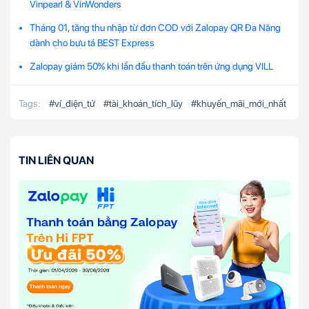
Vinpearl & VinWonders
Tháng 01, tăng thu nhập từ đơn COD với Zalopay QR Đa Năng
dành cho bưu tá BEST Express
Zalopay giảm 50% khi lần đầu thanh toán trên ứng dụng VILL
Tags:
#
ví_điện_tử
#
tài_khoản_tích_lũy
#
khuyến_mãi_mới_nhất
TIN LIÊN QUAN