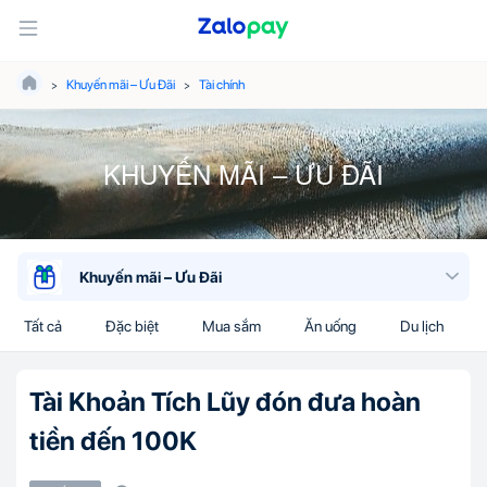
Khuyến mãi – Ưu Đãi
Tài chính
KHUYẾN MÃI – ƯU ĐÃI
Khuyến mãi – Ưu Đãi
Tất cả
Đặc biệt
Mua sắm
Ăn uống
Du lịch
Tài Khoản Tích Lũy đón đưa hoàn
tiền đến 100K