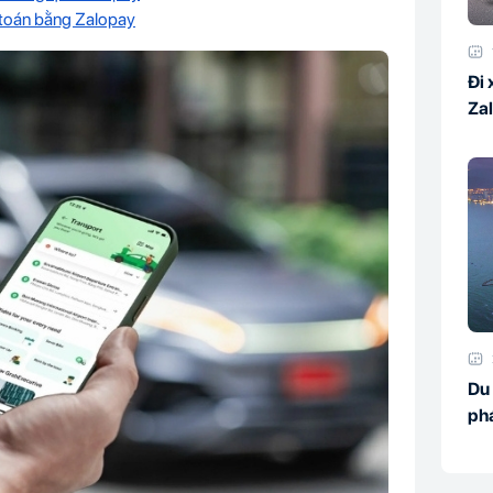
 toán bằng Zalopay
Đi 
Za
Du
ph