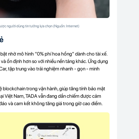
ược người dùng tin tưởng lựa chọn (Nguồn: Internet)
ẻ
 bật nhờ mô hình “0% phí hoa hồng” dành cho tài xế.
và ổn định hơn so với nhiều nền tảng khác. Ứng dụng
ar, tập trung vào trải nghiệm nhanh - gọn - minh
 blockchain trong vận hành, giúp tăng tính bảo mật
ẻ tại Việt Nam, TADA vẫn đang dần chiếm được cảm
u đáo và cam kết không tăng giá trong giờ cao điểm.