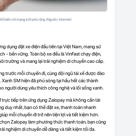
phổ biến với mạng lưới phủ rộng (Nguồn: Internet)
 ứng dụng đặt xe điện đầu tiên tại Việt Nam, mang sứ
h - bền vững. Toàn bộ xe đều là VinFast chạy điện,
môi trường và mang lại trải nghiệm di chuyển cao cấp.
ng trước mỗi chuyến đi, cùng đội ngũ tài xế được đào
ụ. Xanh SM hiện đã phủ sóng tại hầu hết các thành
ho người dùng yêu thích công nghệ và lối sống xanh.
 trực tiếp trên ứng dụng Zalopay mà không cần tải
g duy nhất, bạn có thể đặt xe, thanh toán nhanh
úp mỗi chuyến đi trở nên tiện lợi và tiết kiệm hơn.
à chọn Zalopay làm phương thức thanh toán, bạn cũng
rải nghiệm di chuyển dễ dàng và tiết kiệm tối đa.