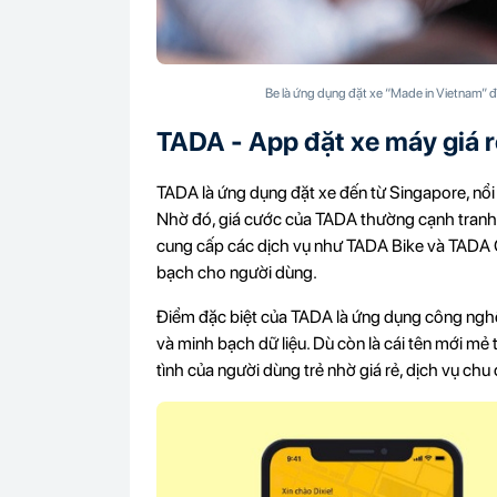
Be là ứng dụng đặt xe “Made in Vietnam” đ
TADA - App đặt xe máy giá r
TADA là ứng dụng đặt xe đến từ Singapore, nổi
Nhờ đó, giá cước của TADA thường cạnh tranh 
cung cấp các dịch vụ như TADA Bike và TADA C
bạch cho người dùng.
Điểm đặc biệt của TADA là ứng dụng công nghệ
và minh bạch dữ liệu. Dù còn là cái tên mới m
tình của người dùng trẻ nhờ giá rẻ, dịch vụ ch