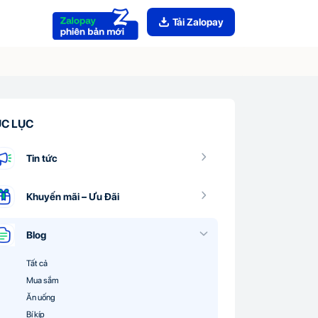
Tải Zalopay
C LỤC
Tin tức
Khuyến mãi – Ưu Đãi
Blog
Tất cả
Mua sắm
Ăn uống
Bí kíp