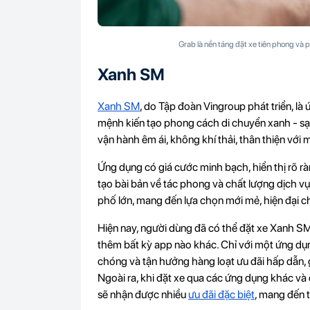
Grab là nền tảng đặt xe tiên phong và 
Xanh SM
Xanh SM
, do Tập đoàn Vingroup phát triển, là
mệnh kiến tạo phong cách di chuyển xanh - sạc
vận hành êm ái, không khí thải, thân thiện với 
Ứng dụng có giá cước minh bạch, hiển thị rõ rà
tạo bài bản về tác phong và chất lượng dịch v
phố lớn, mang đến lựa chọn mới mẻ, hiện đại c
Hiện nay, người dùng đã có thể đặt xe Xanh SM
thêm bất kỳ app nào khác. Chỉ với một ứng dụn
chóng và tận hưởng hàng loạt ưu đãi hấp dẫn, gi
Ngoài ra, khi đặt xe qua các ứng dụng khác v
sẽ nhận được nhiều
ưu đãi đặc biệt
, mang đến t