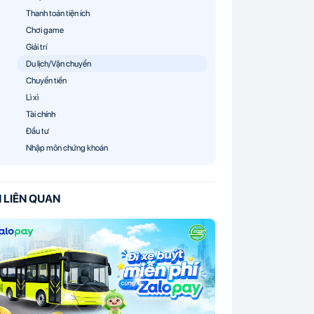
Thanh toán tiện ích
Chơi game
Giải trí
Du lịch/Vận chuyển
Chuyển tiền
Lì xì
Tài chính
Đầu tư
Nhập môn chứng khoán
N LIÊN QUAN