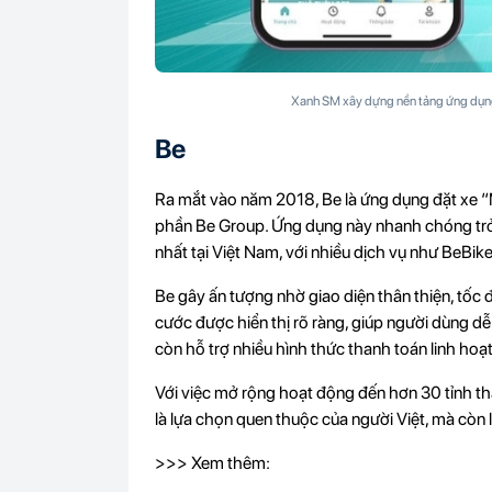
Xanh SM xây dựng nền tảng ứng dụng 
Be
Ra mắt vào năm 2018, Be là ứng dụng đặt xe “
phần Be Group. Ứng dụng này nhanh chóng trở
nhất tại Việt Nam, với nhiều dịch vụ như BeBik
Be gây ấn tượng nhờ giao diện thân thiện, tốc 
cước được hiển thị rõ ràng, giúp người dùng dễ
còn hỗ trợ nhiều hình thức thanh toán linh hoạt
Với việc mở rộng hoạt động đến hơn 30 tỉnh th
là lựa chọn quen thuộc của người Việt, mà còn
>>> Xem thêm: