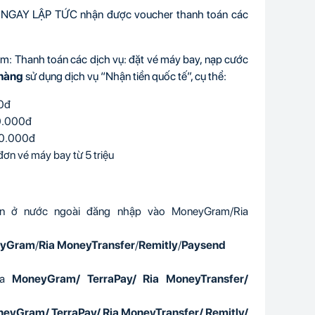
sẽ NGAY LẬP TỨC nhận được voucher thanh toán các
 Thanh toán các dịch vụ: đặt vé máy bay, nạp cước
 hàng
sử dụng dịch vụ “Nhận tiền quốc tế”, cụ thể:
00đ
10.000đ
20.000đ
ơn vé máy bay từ 5 triệu
ân ở nước ngoài đăng nhập vào MoneyGram/Ria
yGram
/
Ria MoneyTransfer
/
Remitly
/
Paysend
óa
MoneyGram/ TerraPay/ Ria MoneyTransfer/
eyGram/ TerraPay/ Ria MoneyTransfer/ Remitly/