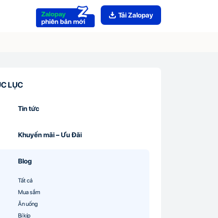
Tải Zalopay
C LỤC
Tin tức
Khuyến mãi – Ưu Đãi
Blog
Tất cả
Mua sắm
Ăn uống
Bí kíp