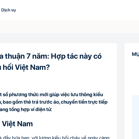
Dịch vụ
MỤ
a thuận 7 năm: Hợp tác này có
u hối Việt Nam?
ột số phương thức mới giúp việc lưu thông kiều
, bao gồm thẻ trả trước ảo, chuyển tiền trực tiếp
ang tổng hợp ví điện tử.
i Việt Nam
và đầy hứa hẹn, với lượng kiều hối chảy về ngày càng