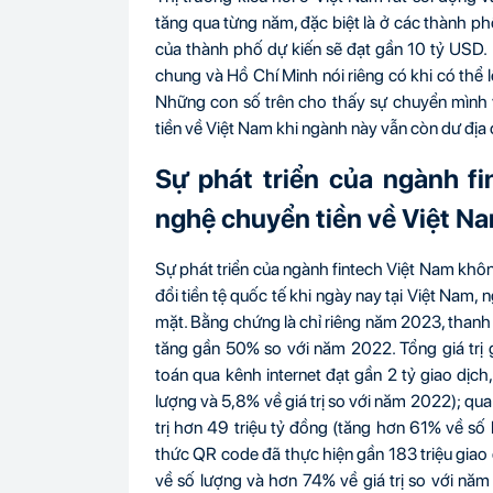
tăng qua từng năm, đặc biệt là ở các thành p
của thành phố dự kiến sẽ đạt gần 10 tỷ USD. 
chung và Hồ Chí Minh nói riêng có khi có thể 
Những con số trên cho thấy sự chuyển mình
tiền về Việt Nam khi ngành này vẫn còn dư địa đ
Sự phát triển của ngành f
nghệ chuyển tiền về Việt Na
Sự phát triển của ngành fintech Việt Nam khôn
đổi tiền tệ quốc tế khi ngày nay tại Việt Nam,
mặt. Bằng chứng là chỉ riêng năm 2023, thanh 
tăng gần 50% so với năm 2022. Tổng giá trị g
toán qua kênh internet đạt gần 2 tỷ giao dịch,
lượng và 5,8% về giá trị so với năm 2022); qua 
trị hơn 49 triệu tỷ đồng (tăng hơn 61% về số
thức QR code đã thực hiện gần 183 triệu giao d
về số lượng và hơn 74% về giá trị so với năm 