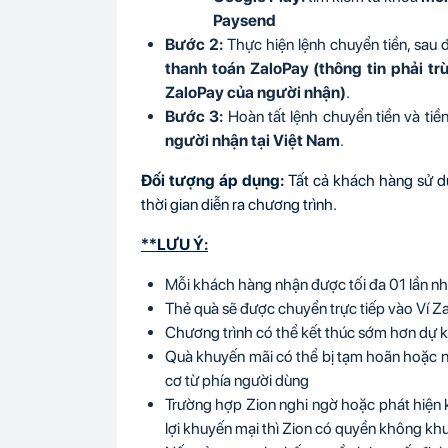
Paysend
Bước 2:
Thực hiện lệnh chuyển tiền, sau 
thanh toán ZaloPay (thông tin phải tr
ZaloPay của người nhận)
.
Bước 3:
Hoàn tất lệnh chuyển tiền và ti
người nhận tại Việt Nam
.
Đối tượng áp dụng:
Tất cả khách hàng sử dụ
thời gian diễn ra chương trình.
**LƯU Ý:
Mỗi khách hàng nhận được tối đa 01 lần nh
Thẻ quà sẽ được chuyển trực tiếp vào Ví 
Chương trình có thể kết thúc sớm hơn dự k
Quà khuyến mãi có thể bị tạm hoãn hoặc n
cơ từ phía người dùng
Trường hợp Zion nghi ngờ hoặc phát hiện k
lợi khuyến mại thì Zion có quyền không k