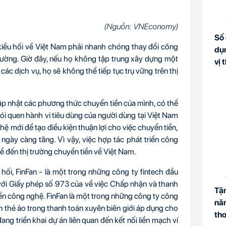
(Nguồn: VNEconomy)
Số 
 kiều hối về Việt Nam phải nhanh chóng thay đổi công
dụn
trường. Giờ đây, nếu họ không tập trung xây dựng một
vị 
c dịch vụ, họ sẽ không thể tiếp tục trụ vững trên thị
ập nhật các phương thức chuyển tiền của mình, có thể
ói quen hành vi tiêu dùng của người dùng tại Việt Nam
ệ mới để tạo điều kiện thuận lợi cho việc chuyển tiền,
gày càng tăng. Vì vậy, việc hợp tác phát triển công
 đến thị trường chuyển tiền về Việt Nam.
hối, FinFan -
là một trong những công ty fintech đầu
ới Giấy phép số 973 của về việc Chấp nhận và thanh
Tặn
ển công nghệ. FinFan là một trong những công ty công
năn
ến thẻ ảo trong thanh toán xuyên biên giới áp dụng cho
tho
ang triển khai dự án liên quan đến kết nối liền mạch ví