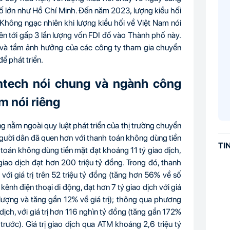
hố lớn như Hồ Chí Minh. Đến năm 2023, lượng kiều hối
Không ngạc nhiên khi lượng kiều hối về Việt Nam nói
lên tới gấp 3 lần lượng vốn FDI đổ vào Thành phố này.
 và tầm ảnh hưởng của các công ty tham gia chuyển
ể phát triển.
intech nói chung và ngành công
m nói riêng
g nằm ngoài quy luật phát triển của thị trường chuyển
 người dân đã quen hơn với thanh toán không dùng tiền
TI
toán không dùng tiền mặt đạt khoảng 11 tỷ giao dịch,
iao dịch đạt hơn 200 triệu tỷ đồng. Trong đó, thanh
 với giá trị trên 52 triệu tỷ đồng (tăng hơn 56% về số
kênh điện thoại di động, đạt hơn 7 tỷ giao dịch với giá
 lượng và tăng gần 12% về giá trị); thông qua phương
ịch, với giá trị hơn 116 nghìn tỷ đồng (tăng gần 172%
trước). Giá trị giao dịch qua ATM khoảng 2,6 triệu tỷ