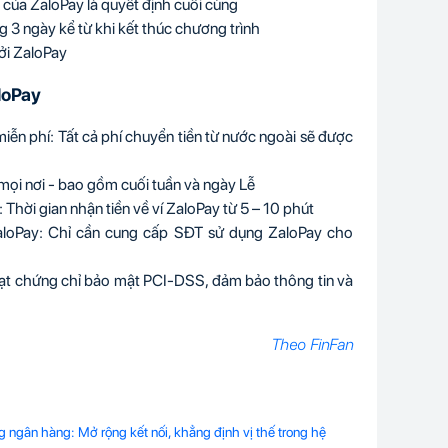
h của ZaloPay là quyết định cuối cùng
ng 3 ngày kể từ khi kết thúc chương trình
ởi ZaloPay
aloPay
iễn phí: Tất cả phí chuyển tiền từ nước ngoài sẽ được
, mọi nơi - bao gồm cuối tuần và ngày Lễ
 Thời gian nhận tiền về ví ZaloPay từ 5 – 10 phút
aloPay: Chỉ cần cung cấp SĐT sử dụng ZaloPay cho
 Đạt chứng chỉ bảo mật PCI-DSS, đảm bảo thông tin và
Theo FinFan
ng ngân hàng: Mở rộng kết nối, khẳng định vị thế trong hệ