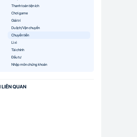
Thanh toán tiện ích
Chơi game
Giải trí
Du lịch/Vận chuyển
Chuyển tiền
Lì xì
Tài chính
Đầu tư
Nhập môn chứng khoán
N LIÊN QUAN