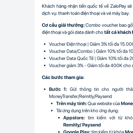
Khách hàng nhận tiền quốc tế về ZaloPay 
dịch vụ: thanh toán điện thoại và vé máy bay.
Cơ cấu giải thưởng:
Combo voucher bao gồm:
điện thoại và gói data dành cho
tất cả khách
Voucher Điện thoại | Giảm 3% tối đa 15.0
Voucher Data/Combo | Giảm 10% tối đa 
Voucher Data Quốc Tế | Giảm 10% tối đa 
Voucher giảm 3% - Giảm tối đa 400K cho đ
Các bước tham gia:
Bước 1:
Gửi thông tin cho người th
MoneyTransfer/Remitly/Paysend
Trên máy tính:
Qua website của
Mone
Tải ứng dụng trên kho ứng dụng:
Appstore:
tìm kiếm với từ kh
Remitly/ Paysend
Google Play:
tìm kiếm từ khóa
Mon