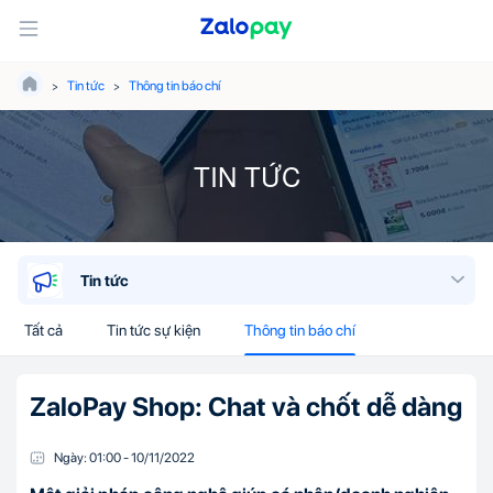
Tin tức
Thông tin báo chí
TIN TỨC
Tin tức
Tất cả
Tin tức sự kiện
Thông tin báo chí
ZaloPay Shop: Chat và chốt dễ dàng
Ngày:
01:00
-
10/11
/
2022