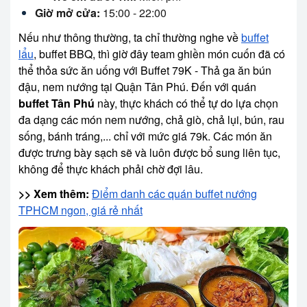
Giờ mở cửa:
15:00 - 22:00
Nếu như thông thường, ta chỉ thường nghe về
buffet
lẩu
, buffet BBQ, thì giờ đây team ghiền món cuốn đã có
thể thỏa sức ăn uống với Buffet 79K - Thả ga ăn bún
đậu, nem nướng tại Quận Tân Phú. Đến với quán
buffet Tân Phú
này, thực khách có thể tự do lựa chọn
đa dạng các món nem nướng, chả giò, chả lụi, bún, rau
sống, bánh tráng,... chỉ với mức giá 79k. Các món ăn
được trưng bày sạch sẽ và luôn được bổ sung liên tục,
không để thực khách phải chờ đợi lâu.
>> Xem thêm:
Điểm danh các quán buffet nướng
TPHCM ngon, giá rẻ nhất