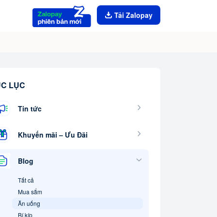
Tải Zalopay
C LỤC
Tin tức
Khuyến mãi – Ưu Đãi
Blog
Tất cả
Mua sắm
Ăn uống
Bí kíp