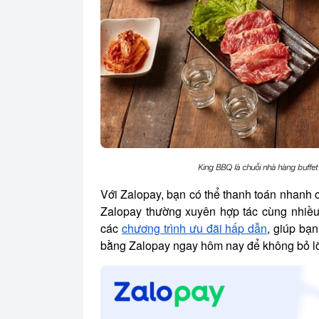
King BBQ là chuỗi nhà hàng buffet
Với Zalopay, bạn có thể thanh toán nhanh ch
Zalopay thường xuyên hợp tác cùng nhiề
các
chương trình ưu đãi hấp dẫn
, giúp bạn
bằng Zalopay ngay hôm nay để không bỏ lỡ