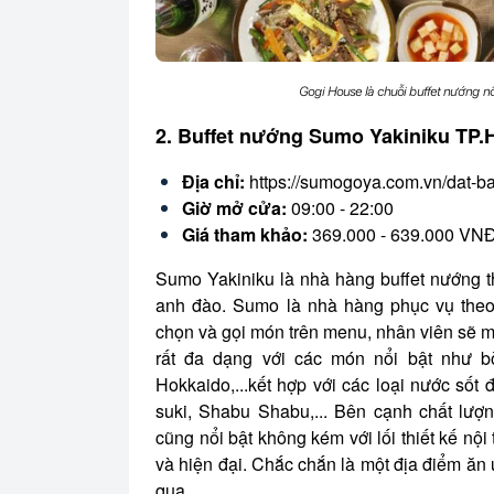
Gogi House là chuỗi buffet nướng nổ
2. Buffet nướng Sumo Yakiniku TP
Địa chỉ:
https://sumogoya.com.vn/dat-b
Giờ mở cửa:
09:00 - 22:00
Giá tham khảo:
369.000 - 639.000 VNĐ
Sumo Yakiniku là nhà hàng buffet nướng 
anh đào. Sumo là nhà hàng phục vụ theo 
chọn và gọi món trên menu, nhân viên sẽ 
rất đa dạng với các món nổi bật như 
Hokkaido,...kết hợp với các loại nước số
suki, Shabu Shabu,... Bên cạnh chất lượ
cũng nổi bật không kém với lối thiết kế nội 
và hiện đại. Chắc chắn là một địa điểm ăn 
qua.