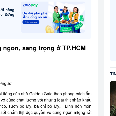
với hàng
ác. Đừng
g ngon, sang trọng ở TP.HCM
TI
/người
ổi tiếng của nhà Golden Gate theo phong cách ẩm
 vô cùng chất lượng với những loại thịt nhập khẩu
co, sườn bò Mỹ, ba chỉ bò Mỹ,... Linh hồn món
ốt chấm thịt độc quyền vô cùng ngon miệng rất