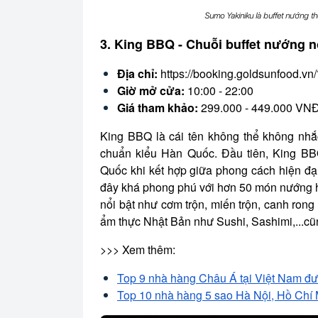
Sumo Yakiniku là buffet nướng t
3. King BBQ - Chuỗi buffet nướng n
Địa chỉ:
https://booking.goldsunfood
Giờ mở cửa:
10:00 - 22:00
Giá tham khảo:
299.000 - 449.000 VNĐ
King BBQ là cái tên không thể không nhắ
chuẩn kiểu Hàn Quốc. Đầu tiên, King BB
Quốc khi kết hợp giữa phong cách hiện đại
đây khá phong phú với hơn 50 món nướng 
nổi bật như cơm trộn, miến trộn, canh rong 
ẩm thực Nhật Bản như Sushi, Sashimi,...c
>>> Xem thêm:
Top 9 nhà hàng Châu Á tại Việt Nam đượ
Top 10 nhà hàng 5 sao Hà Nội, Hồ Chí M