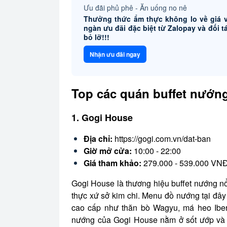
Ưu đãi phủ phê - Ăn uống no nê
Thưởng thức ẩm thực không lo về giá 
ngàn ưu đãi đặc biệt từ Zalopay và đối t
bỏ lỡ!!!
Nhận ưu đãi ngay
Top các quán buffet nướn
1. Gogi House
Địa chỉ:
https://gogi.com.vn/dat-ban
Giờ mở cửa:
10:00 - 22:00
Giá tham khảo:
279.000 - 539.000 VNĐ
Gogi House là thương hiệu buffet nướng n
thực xứ sở kim chi. Menu đồ nướng tại đây
cao cấp như thăn bò Wagyu, má heo Iberi
nướng của Gogi House nằm ở sốt ướp và s