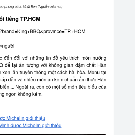
heo phong cách Nhật Bản (Nguồn: Internet)
ổi tiếng TP.HCM
.vn/?brand=King+BBQ&province=TP.+HCM
/người
c đến đối với những tín đồ yêu thích món nướng
Q để lại ấn tượng với không gian đậm chất Hàn
 xen lẫn truyền thống một cách hài hòa. Menu tại
hấp dẫn và nhiều món ăn kèm chuẩn ẩm thực Hàn
biển,... Ngoài ra, còn có một số món tiêu biểu của
ũng ngon không kém.
c Michelin giới thiệu
inh được Michelin giới thiệu