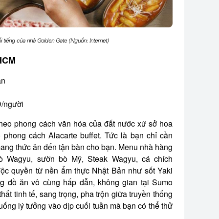
i tiếng của nhà Golden Gate (Nguồn: Internet)
.HCM
an
/người
theo phong cách văn hóa của đất nước xứ sở hoa
phong cách Alacarte buffet. Tức là bạn chỉ cần
mang thức ăn đến tận bàn cho bạn. Menu nhà hàng
bò Wagyu, sườn bò Mỹ, Steak Wagyu, cá chích
t độc quyền từ nền ẩm thực Nhật Bản như sốt Yaki
ng đồ ăn vô cùng hấp dẫn, không gian tại Sumo
thất tinh tế, sang trọng, pha trộn giữa truyền thống
uống lý tưởng vào dịp cuối tuần mà bạn có thể thử