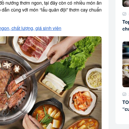
 đồ nướng thơm ngon, tại đây còn có nhiều món ăn
 dẫn cùng với món “lẩu quân đội” thơm cay chuẩn
To
gon, chất lượng, giá sinh viên
ch
TO
“c