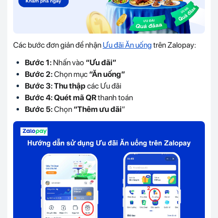
Các bước đơn giản để nhận
Ưu đãi Ăn uống
trên Zalopay:
Bước 1:
Nhấn vào
“Ưu đãi”
Bước 2:
Chọn mục
“Ăn uống”
Bước 3: Thu thập
các Ưu đãi
Bước 4:
Quét mã QR
thanh toán
Bước 5:
Chọn
“Thêm ưu đãi
”