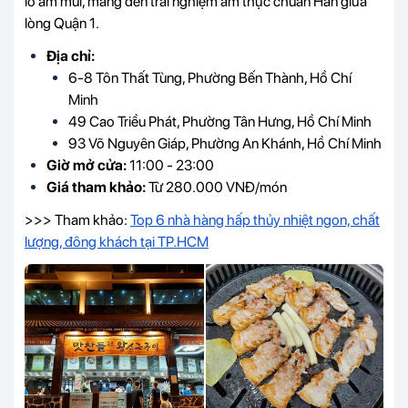
lo ám mùi, mang đến trải nghiệm ẩm thực chuẩn Hàn giữa
lòng Quận 1.
Địa chỉ:
6-8 Tôn Thất Tùng, Phường Bến Thành, Hồ Chí
Minh
49 Cao Triều Phát, Phường Tân Hưng, Hồ Chí Minh
93 Võ Nguyên Giáp, Phường An Khánh, Hồ Chí Minh
Giờ mở cửa:
11:00 - 23:00
Giá tham khảo:
Từ 280.000 VNĐ/món
>>> Tham khảo:
Top 6 nhà hàng hấp thủy nhiệt ngon, chất
lượng, đông khách tại TP.HCM