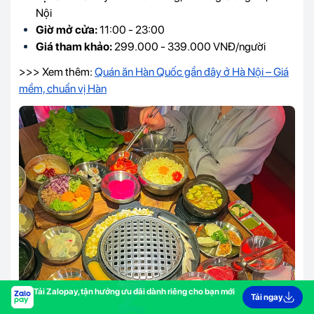
Nội
Giờ mở cửa:
11:00 - 23:00
Giá tham khảo:
299.000 - 339.000 VNĐ/người
>>> Xem thêm:
Quán ăn Hàn Quốc gần đây ở Hà Nội – Giá
mềm, chuẩn vị Hàn
Tải Zalopay, tận hưởng ưu đãi dành riêng cho bạn mới
Tải ngay