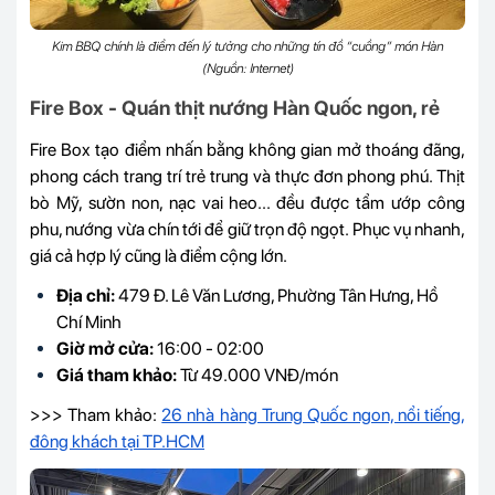
Kim BBQ chính là điểm đến lý tưởng cho những tín đồ “cuồng” món Hàn
(Nguồn: Internet)
Fire Box - Quán thịt nướng Hàn Quốc ngon, rẻ
Fire Box tạo điểm nhấn bằng không gian mở thoáng đãng,
phong cách trang trí trẻ trung và thực đơn phong phú. Thịt
bò Mỹ, sườn non, nạc vai heo... đều được tẩm ướp công
phu, nướng vừa chín tới để giữ trọn độ ngọt. Phục vụ nhanh,
giá cả hợp lý cũng là điểm cộng lớn.
Địa chỉ:
479 Đ. Lê Văn Lương, Phường Tân Hưng, Hồ
Chí Minh
Giờ mở cửa:
16:00 - 02:00
Giá tham khảo:
Từ 49.000 VNĐ/món
>>> Tham khảo:
26 nhà hàng Trung Quốc ngon, nổi tiếng,
đông khách tại TP.HCM