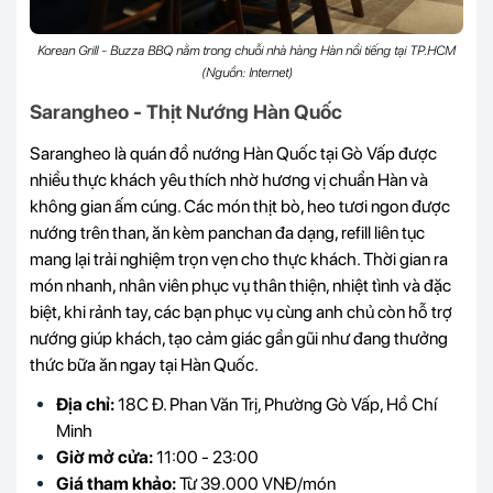
Korean Grill - Buzza BBQ nằm trong chuỗi nhà hàng Hàn nổi tiếng tại TP.HCM
(Nguồn: Internet)
Sarangheo - Thịt Nướng Hàn Quốc
Sarangheo là quán đồ nướng Hàn Quốc tại Gò Vấp được
nhiều thực khách yêu thích nhờ hương vị chuẩn Hàn và
không gian ấm cúng. Các món thịt bò, heo tươi ngon được
nướng trên than, ăn kèm panchan đa dạng, refill liên tục
mang lại trải nghiệm trọn vẹn cho thực khách. Thời gian ra
món nhanh, nhân viên phục vụ thân thiện, nhiệt tình và đặc
biệt, khi rảnh tay, các bạn phục vụ cùng anh chủ còn hỗ trợ
nướng giúp khách, tạo cảm giác gần gũi như đang thưởng
thức bữa ăn ngay tại Hàn Quốc.
Địa chỉ:
18C Đ. Phan Văn Trị, Phường Gò Vấp, Hồ Chí
Minh
Giờ mở cửa:
11:00 - 23:00
Giá tham khảo:
Từ 39.000 VNĐ/món