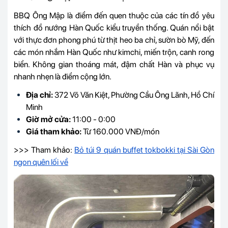
BBQ Ông Mập là điểm đến quen thuộc của các tín đồ yêu
thích đồ nướng Hàn Quốc kiểu truyền thống. Quán nổi bật
với thực đơn phong phú từ thịt heo ba chỉ, sườn bò Mỹ, đến
các món nhắm Hàn Quốc như kimchi, miến trộn, canh rong
biển. Không gian thoáng mát, đậm chất Hàn và phục vụ
nhanh nhẹn là điểm cộng lớn.
Địa chỉ:
372 Võ Văn Kiệt, Phường Cầu Ông Lãnh, Hồ Chí
Minh
Giờ mở cửa:
11:00 - 0:00
Giá tham khảo:
Từ 160.000 VNĐ/món
>>> Tham khảo:
Bỏ túi 9 quán buffet tokbokki tại Sài Gòn
ngon quên lối về