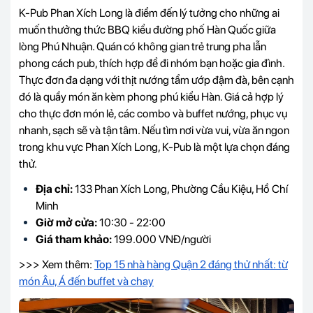
K-Pub Phan Xích Long là điểm đến lý tưởng cho những ai
muốn thưởng thức BBQ kiểu đường phố Hàn Quốc giữa
lòng Phú Nhuận. Quán có không gian trẻ trung pha lẫn
phong cách pub, thích hợp để đi nhóm bạn hoặc gia đình.
Thực đơn đa dạng với thịt nướng tẩm ướp đậm đà, bên cạnh
đó là quầy món ăn kèm phong phú kiểu Hàn. Giá cả hợp lý
cho thực đơn món lẻ, các combo và buffet nướng, phục vụ
nhanh, sạch sẽ và tận tâm. Nếu tìm nơi vừa vui, vừa ăn ngon
trong khu vực Phan Xích Long, K-Pub là một lựa chọn đáng
thử.
Địa chỉ:
133 Phan Xích Long, Phường Cầu Kiệu, Hồ Chí
Minh
Giờ mở cửa:
10:30 - 22:00
Giá tham khảo:
199.000 VNĐ/người
>>> Xem thêm:
Top 15 nhà hàng Quận 2 đáng thử nhất: từ
món Âu, Á đến buffet và chay