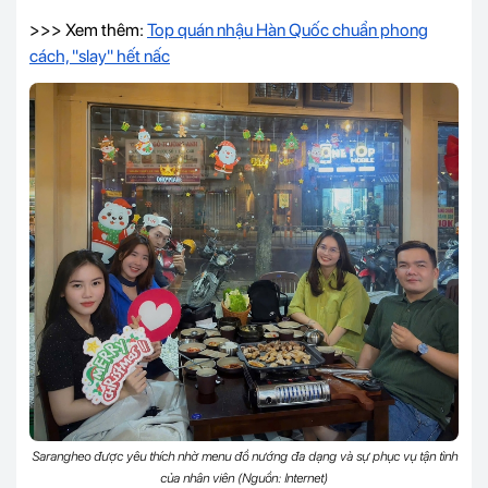
>>> Xem thêm:
Top quán nhậu Hàn Quốc chuẩn phong
cách, "slay" hết nấc
Sarangheo được yêu thích nhờ menu đồ nướng đa dạng và sự phục vụ tận tình
của nhân viên (Nguồn: Internet)