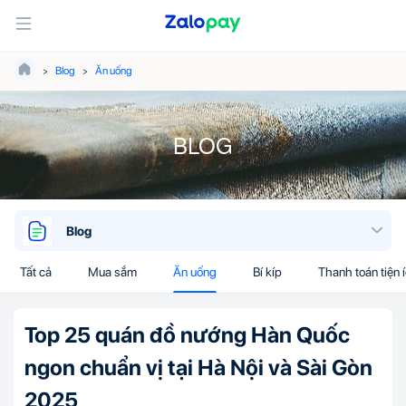
Blog
Ăn uống
BLOG
Blog
Tất cả
Mua sắm
Ăn uống
Bí kíp
Thanh toán tiện 
Top 25 quán đồ nướng Hàn Quốc
ngon chuẩn vị tại Hà Nội và Sài Gòn
2025