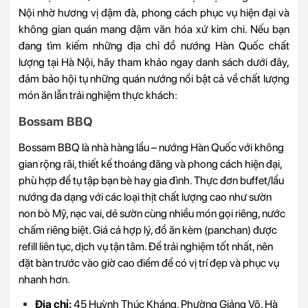
Nội nhờ hương vị đậm đà, phong cách phục vụ hiện đại và
không gian quán mang đậm văn hóa xứ kim chi. Nếu bạn
đang tìm kiếm những địa chỉ đồ nướng Hàn Quốc chất
lượng tại Hà Nội, hãy tham khảo ngay danh sách dưới đây,
đảm bảo hội tụ những quán nướng nổi bật cả về chất lượng
món ăn lẫn trải nghiệm thực khách:
Bossam BBQ
Bossam BBQ là nhà hàng lẩu – nướng Hàn Quốc với không
gian rộng rãi, thiết kế thoáng đãng và phong cách hiện đại,
phù hợp để tụ tập bạn bè hay gia đình. Thực đơn buffet/lẩu
nướng đa dạng với các loại thịt chất lượng cao như sườn
non bò Mỹ, nạc vai, dẻ sườn cùng nhiều món gọi riêng, nước
chấm riêng biệt. Giá cả hợp lý, đồ ăn kèm (panchan) được
refill liên tục, dịch vụ tận tâm. Để trải nghiệm tốt nhất, nên
đặt bàn trước vào giờ cao điểm để có vị trí đẹp và phục vụ
nhanh hơn.
Địa chỉ:
45 Huỳnh Thúc Kháng, Phường Giảng Võ, Hà