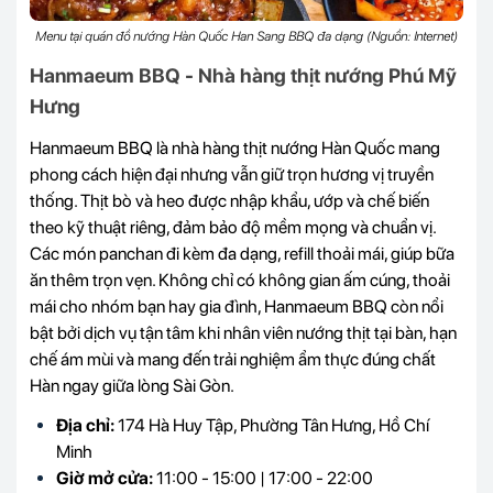
Menu tại quán đồ nướng Hàn Quốc Han Sang BBQ đa dạng (Nguồn: Internet)
Hanmaeum BBQ - Nhà hàng thịt nướng Phú Mỹ
Hưng
Hanmaeum BBQ là nhà hàng thịt nướng Hàn Quốc mang
phong cách hiện đại nhưng vẫn giữ trọn hương vị truyền
thống. Thịt bò và heo được nhập khẩu, ướp và chế biến
theo kỹ thuật riêng, đảm bảo độ mềm mọng và chuẩn vị.
Các món panchan đi kèm đa dạng, refill thoải mái, giúp bữa
ăn thêm trọn vẹn. Không chỉ có không gian ấm cúng, thoải
mái cho nhóm bạn hay gia đình, Hanmaeum BBQ còn nổi
bật bởi dịch vụ tận tâm khi nhân viên nướng thịt tại bàn, hạn
chế ám mùi và mang đến trải nghiệm ẩm thực đúng chất
Hàn ngay giữa lòng Sài Gòn.
Địa chỉ:
174 Hà Huy Tập, Phường Tân Hưng, Hồ Chí
Minh
Giờ mở cửa:
11:00 - 15:00 | 17:00 - 22:00