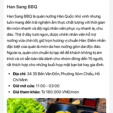
Han Sang BBQ
Han Sang BBQ là quán nướng Hàn Quốc nhỏ xinh nhưng
luôn mang đến trải nghiệm ẩm thực chất lượng với thời gian
lên món nhanh và đội ngũ nhân viên phục vụ nhanh lẹ, chu
đáo. Thịt ở đây tươi ngon, được chính nhân viên hỗ trợ
nướng vừa chín tới, giữ trọn hương vị chuẩn Hàn. Điểm nhấn
đặc biệt của quán là món da heo nướng giòn dai độc đáo.
Ngoài ra, quán còn chuẩn bị tạp dề để khách không bị ám
khói và có sẵn bàn dài dành cho nhóm đông đến 15 người,
rất thích hợp cho những buổi họp mặt bạn bè hay gia đình.
Địa chỉ:
34 35 Bến Vân Đồn, Phường Xóm Chiếu, Hồ
Chí Minh
Giờ mở cửa:
11:00 - 03:00
Giá tham khảo:
Từ 180.000 VNĐ/món