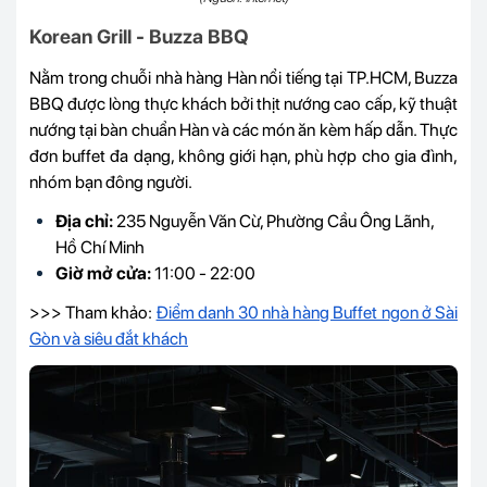
Korean Grill - Buzza BBQ
Nằm trong chuỗi nhà hàng Hàn nổi tiếng tại TP.HCM, Buzza
BBQ được lòng thực khách bởi thịt nướng cao cấp, kỹ thuật
nướng tại bàn chuẩn Hàn và các món ăn kèm hấp dẫn. Thực
đơn buffet đa dạng, không giới hạn, phù hợp cho gia đình,
nhóm bạn đông người.
Địa chỉ:
235 Nguyễn Văn Cừ, Phường Cầu Ông Lãnh,
Hồ Chí Minh
Giờ mở cửa:
11:00 - 22:00
>>> Tham khảo:
Điểm danh 30 nhà hàng Buffet ngon ở Sài
Gòn và siêu đắt khách