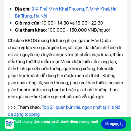
Địa chỉ:
314 Phố Minh Khai Phuong, P. Minh Khai, Hai
Bà Trưng, Hà Nội
Giờ mở cửa:
10:00 - 14:30 và 16:00 - 22:30
Giá tham khảo:
100.000 - 150.000 VNĐ/người
Chicken BROS mang tới trải nghiệm gà rán Hàn Quốc
chuẩn vị: lớp vỏ ngoài giòn tan, sốt đậm đà được chế biến tỉ
mỉ với nguyên liệu tuyển chọn và một phần nhập khẩu, thấm
đều từng thớ thịt mềm mại. Menu được biến tấu sáng tạo,
điển hình gà sốt nước tương, gà không xương, tokbokki
giúp thực khách dễ dàng tìm được món ưa thích. Không
gian quán rộng rãi, sạch thoáng, phục vụ thân thiện, tạo cảm
giác thoải mái để cùng bạn bè hoặc gia đình thưởng thức
món gà rán Hàn Quốc ngon chuẩn mà vẫn gần gũi.
>>> Tham khảo:
Top 21 quán bún riêu ngon nhất tại Hà Nội,
đa dạng topping
Tải Zalopay, tận hưởng ưu đãi dành riêng cho bạn mới
Tải ngay