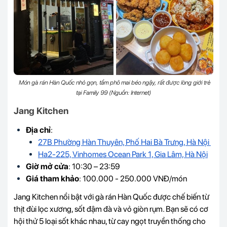
Món gà rán Hàn Quốc nhỏ gọn, tẩm phô mai béo ngậy, rất được lòng giới trẻ
tại Family 99 (Nguồn: Internet)
Jang Kitchen
Địa chỉ
:
27B Phường Hàn Thuyên, Phố Hai Bà Trưng, Hà Nội
Ha2-225, Vinhomes Ocean Park 1, Gia Lâm, Hà Nội
Giờ mở cửa
: 10:30 – 23:59
Giá tham khảo
: 100.000 - 250.000 VNĐ/món
Jang Kitchen nổi bật với gà rán Hàn Quốc được chế biến từ
thịt đùi lọc xương, sốt đậm đà và vỏ giòn rụm. Bạn sẽ có cơ
hội thử 5 loại sốt khác nhau, từ cay ngọt truyền thống cho