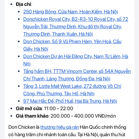
Địa chỉ
:
250 Hàng Bông, Cửa Nam, Hoàn Kiếm, Hà Nội
Donchicken Royal City, B2-R3-10 Royal City, số 72
Nguyễn Trãi, Thượng Đình, Khu đô thị Royal City,
Thượng Đình, Thanh Xuân, Hà Nội
Don Chicken, Số 9 Vũ Phạm Hàm, Yên Hoà, Cầu
Giấy, Hà Nội
Don Chicken Dự án Hải Đăng City, Nam Từ Liêm, Hà
Nội
Tầng hầm BH, TTTM Vincom Center, số 54A Nguyễn
Chí Thanh, Láng Thượng, Đống Đa, Hà Nội
Tầng 3, Lotte Mall West Lake, 272 đường Võ Chí
Công, Phú Thượng, Tây Hồ, Hà Nội
97 Mai Hắc Đế, Phố Huế, Hai Bà Trưng, Hà Nội
Giờ mở cửa
: 11:00 – 22:00
Giá tham khảo
: 200.000 - 400.000 VNĐ/món
Don Chicken là
thương hiệu gà rán
Hàn Quốc chính thống
có hàng trăm chi nhánh toàn cầu. Tại Hà Nội, quán thu hút