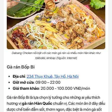
Dabang Chicken nổi bật với các món gà rán và nhiều món Hàn khác như
tokbokki, kimbap (Nguồn: Internet)
Gà rán Bốp Bi
Địa chỉ
:
234 Thụy Khuê, Tây Hồ, Hà Nội
Giờ mở cửa
: 09:00 – 22:00
Giá tham khảo
: 20.000 - 100.000 VNĐ/món
Gà rán Bốp Bi là lựa chọn lý tưởng cho những ai yêu thích
hương vị
gà rán Hàn Quốc
chuẩn vị. Các món ăn ở đây đều
được chế biến đẫm sốt, thơm ngon, đặc biệt là món gà sốt