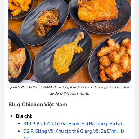
Quán buffet Gà Rán RiRiMiMi được lòng thực khách với đủ loại gà rán Hàn Quốc
đa dạng (Nguồn: Internet)
Bb.q Chicken Việt Nam
Địa chỉ:
316 P. Bà Triệu, Lê Đại Hành, Hai Bà Trưng, Hà Nội
D2 P. Giảng Võ, Khu tập thể Giảng Võ, Ba Đình, Hà
Nội