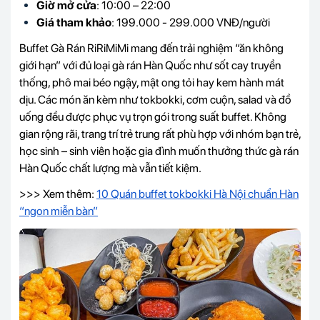
Giờ mở cửa
: 10:00 – 22:00
Giá tham khảo
: 199.000 - 299.000 VNĐ/người
Buffet Gà Rán RiRiMiMi mang đến trải nghiệm “ăn không
giới hạn” với đủ loại gà rán Hàn Quốc như sốt cay truyền
thống, phô mai béo ngậy, mật ong tỏi hay kem hành mát
dịu. Các món ăn kèm như tokbokki, cơm cuộn, salad và đồ
uống đều được phục vụ trọn gói trong suất buffet. Không
gian rộng rãi, trang trí trẻ trung rất phù hợp với nhóm bạn trẻ,
học sinh – sinh viên hoặc gia đình muốn thưởng thức gà rán
Hàn Quốc chất lượng mà vẫn tiết kiệm.
>>> Xem thêm:
10 Quán buffet tokbokki Hà Nội chuẩn Hàn
“ngon miễn bàn”