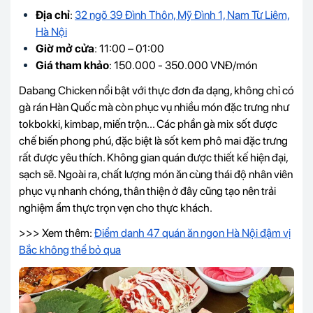
Địa chỉ
:
32 ngõ 39 Đình Thôn, Mỹ Đình 1, Nam Từ Liêm,
Hà Nội
Giờ mở cửa
: 11:00 – 01:00
Giá tham khảo
: 150.000 - 350.000 VNĐ/món
Dabang Chicken nổi bật với thực đơn đa dạng, không chỉ có
gà rán Hàn Quốc mà còn phục vụ nhiều món đặc trưng như
tokbokki, kimbap, miến trộn... Các phần gà mix sốt được
chế biến phong phú, đặc biệt là sốt kem phô mai đặc trưng
rất được yêu thích. Không gian quán được thiết kế hiện đại,
sạch sẽ. Ngoài ra, chất lượng món ăn cùng thái độ nhân viên
phục vụ nhanh chóng, thân thiện ở đây cũng tạo nên trải
nghiệm ẩm thực trọn vẹn cho thực khách.
>>> Xem thêm:
Điểm danh 47 quán ăn ngon Hà Nội đậm vị
Bắc không thể bỏ qua