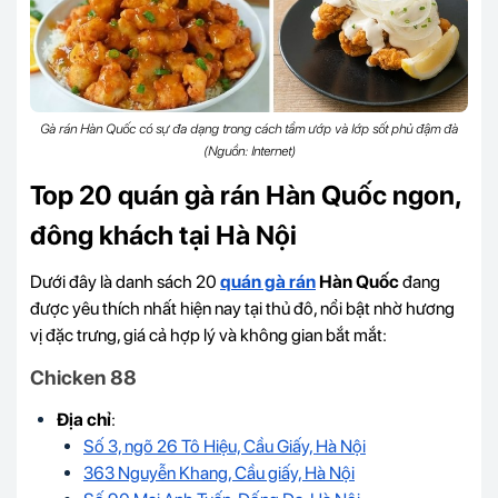
Gà rán Hàn Quốc có sự đa dạng trong cách tẩm ướp và lớp sốt phủ đậm đà
(Nguồn: Internet)
Top 20 quán gà rán Hàn Quốc ngon,
đông khách tại Hà Nội
Dưới đây là danh sách 20
quán gà rán
Hàn Quốc
đang
được yêu thích nhất hiện nay tại thủ đô, nổi bật nhờ hương
vị đặc trưng, giá cả hợp lý và không gian bắt mắt:
Chicken 88
Địa chỉ
:
Số 3, ngõ 26 Tô Hiệu, Cầu Giấy, Hà Nội
363 Nguyễn Khang, Cầu giấy, Hà Nội