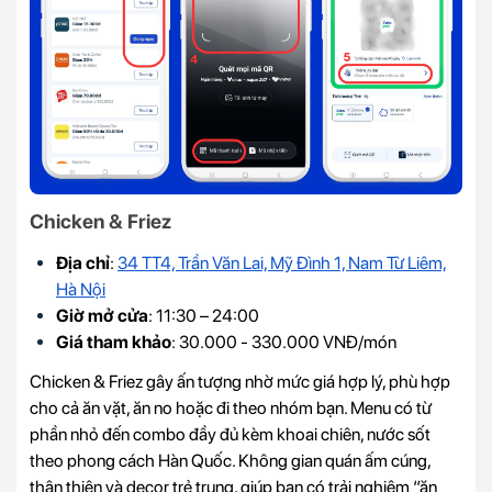
Chicken & Friez
Địa chỉ
:
34 TT4, Trần Văn Lai, Mỹ Đình 1, Nam Từ Liêm,
Hà Nội
Giờ mở cửa
: 11:30 – 24:00
Giá tham khảo
: 30.000 - 330.000 VNĐ/món
Chicken & Friez gây ấn tượng nhờ mức giá hợp lý, phù hợp
cho cả ăn vặt, ăn no hoặc đi theo nhóm bạn. Menu có từ
phần nhỏ đến combo đầy đủ kèm khoai chiên, nước sốt
theo phong cách Hàn Quốc. Không gian quán ấm cúng,
thân thiện và decor trẻ trung, giúp bạn có trải nghiệm “ăn