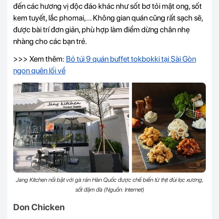
đến các hương vị độc đáo khác như sốt bơ tỏi mật ong, sốt
kem tuyết, lắc phomai,... Không gian quán cũng rất sạch sẽ,
được bài trí đơn giản, phù hợp làm điểm dừng chân nhẹ
nhàng cho các bạn trẻ.
>>> Xem thêm:
Bỏ túi 9 quán buffet tokbokki tại Sài Gòn
ngon quên lối về
Jang Kitchen nổi bật với gà rán Hàn Quốc được chế biến từ thịt đùi lọc xương,
sốt đậm đà (Nguồn: Internet)
Don Chicken