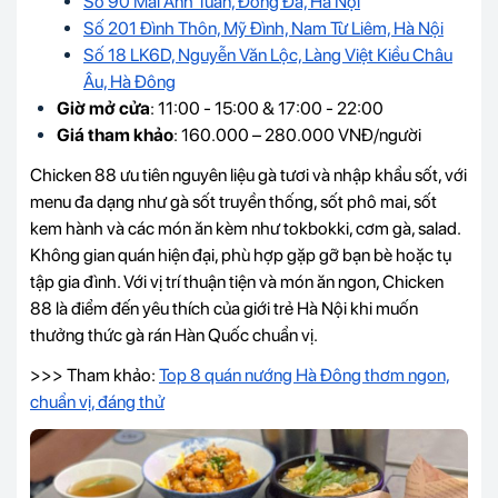
Số 90 Mai Anh Tuấn, Đống Đa, Hà Nội
Số 201 Đình Thôn, Mỹ Đình, Nam Từ Liêm, Hà Nội
Số 18 LK6D, Nguyễn Văn Lộc, Làng Việt Kiều Châu
Âu, Hà Đông
Giờ mở cửa
: 11:00 - 15:00 & 17:00 - 22:00
Giá tham khảo
: 160.000 – 280.000 VNĐ/người
Chicken 88 ưu tiên nguyên liệu gà tươi và nhập khẩu sốt, với
menu đa dạng như gà sốt truyền thống, sốt phô mai, sốt
kem hành và các món ăn kèm như tokbokki, cơm gà, salad.
Không gian quán hiện đại, phù hợp gặp gỡ bạn bè hoặc tụ
tập gia đình. Với vị trí thuận tiện và món ăn ngon, Chicken
88 là điểm đến yêu thích của giới trẻ Hà Nội khi muốn
thưởng thức gà rán Hàn Quốc chuẩn vị.
>>> Tham khảo:
Top 8 quán nướng Hà Đông thơm ngon,
chuẩn vị, đáng thử