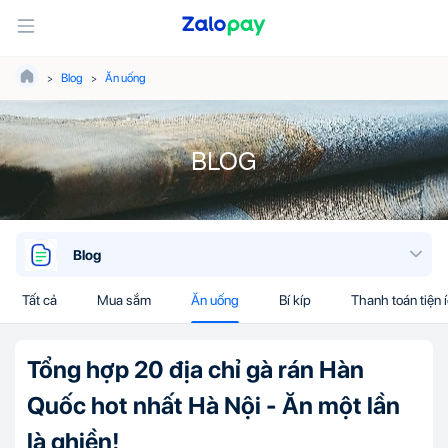
Blog
Ăn uống
BLOG
Blog
Tất cả
Mua sắm
Ăn uống
Bí kíp
Thanh toán tiện 
Tổng hợp 20 địa chỉ gà rán Hàn
Quốc hot nhất Hà Nội - Ăn một lần
là ghiền!