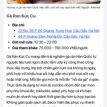
Hương vị gà rán Hàn Quốc hấp dẫn, phủ sốt cay ngọt bắt mắt (Nguồn: Internet)
Gà Rán Kúc Cu
Địa chỉ:
23 Ng. 26 P. Đỗ Quang, Trung Hoà, Cầu Giấy, Hà Nội
46 P. Hoàng Sâm, Nghĩa Đô, Cầu Giấy, Hà Nội
Giờ mở cửa:
10:30 – 22:00
Giá tham khảo:
75.000 - 150.000 VNĐ/người
Gà Rán Kúc Cu mang đến trải nghiệm gà rán Hàn Quốc từ
nguyên liệu tươi ngon được tẩm ướp kỳ công theo công
thức đặc trưng, lớp bột chiên giòn rụm mà không bị ngấy,
phối hợp với nhiều loại sốt hấp dẫn như phô mai, sốt cay
hoặc mật ong. Mỗi lần gọi món là mỗi lần “nổi da gà” vị giác.
Thực đơn đa dạng từ món lẻ, combo nhóm đến các món
phụ như khoai lắc, tokbokki, salad, phù hợp cả khi bạn
muốn ăn nhanh hay dành thời gian lâu hơn tụ họp bạn bè.
Không gian quán sạch sẽ, decor hiện đại, phục vụ nhanh