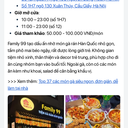
Số 1H7 ngõ 130 Xuân Thủy, Cầu Giấy, Hà Nội
Giờ mở cửa
:
10:00 – 23:00 (số 1H7)
11:00 - 23:00 (số 12)
Giá tham khảo
: 50.000 - 100.000 VNĐ/món
Family 99 tạo dấu ấn nhờ món gà rán Hàn Quốc nhỏ gọn,
tẩm phô mai béo ngậy, rất được lòng giới trẻ. Không gian
tiệm nhỏ xinh, thân thiện và decor trẻ trung, phù hợp cho đi
ăn cùng nhóm bạn vào buổi tối. Ngoài gà, còn có các món
ăn kèm như khoai, salad để cân bằng khẩu vị.
>>> Xem thêm:
Top 37 các món gà siêu ngon, đơn giản, dễ
làm tại nhà