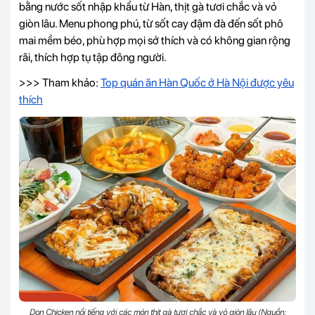
bằng nước sốt nhập khẩu từ Hàn, thịt gà tươi chắc và vỏ
giòn lâu. Menu phong phú, từ sốt cay đậm đà đến sốt phô
mai mềm béo, phù hợp mọi sở thích và có không gian rộng
rãi, thích hợp tụ tập đông người.
>>> Tham khảo:
Top quán ăn Hàn Quốc ở Hà Nội được yêu
thích
Don Chicken nổi tiếng với các món thịt gà tươi chắc và vỏ giòn lâu (Nguồn: