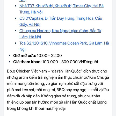
Nhà T07, Khu đô thị, Khu đô thị Times City, Hai Bà
Trưng, Hà Nội
C3 D'Capitale, Đ. Trần Duy Hưng, Trung Hoà, Cầu
Giấy, Hà Nội
Chung cư Horizon, Khu Ngoại giao đoàn, Bắc Từ
Liêm, Hà Nội
Toà S2.1201S10, Vinhomes Ocean Park, Gia Lâm, Hà
Nội
Giờ mở cửa:
10:00 – 22:00
Giá tham khảo:
100.000 - 300.000 VNĐ/người
Bb.q Chicken Việt Nam – “gà rán Hàn Quốc” đích thực cho
những ai tìm kiếm trải nghiệm ẩm thực chuẩn xứ Kim Chi: gà
mềm mọng bên trong, vỏ giòn rụm phủ sốt đặc trưng với
phô mai kéo sợi, mật ong tỏi, BBQ hay cay ngọt – mỗi vị đều
đậm đà và hấp dẫn. Không gian trẻ trung, phục vụ thân
thiện giúp bạn tận hưởng món gà rán Hàn Quốc chất lượng
trong không khí thoải mái, hiện đại.