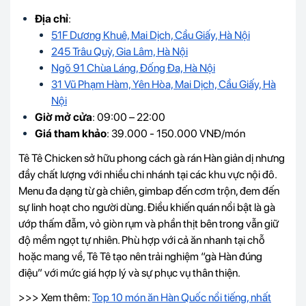
Địa chỉ
:
51F Dương Khuê, Mai Dịch, Cầu Giấy, Hà Nội
245 Trâu Quỳ, Gia Lâm, Hà Nội
Ngõ 91 Chùa Láng, Đống Đa, Hà Nội
31 Vũ Phạm Hàm, Yên Hòa, Mai Dịch, Cầu Giấy, Hà
Nội
Giờ mở cửa
: 09:00 – 22:00
Giá tham khảo
: 39.000 - 150.000 VNĐ/món
Tê Tê Chicken sở hữu phong cách gà rán Hàn giản dị nhưng
đầy chất lượng với nhiều chi nhánh tại các khu vực nội đô.
Menu đa dạng từ gà chiên, gimbap đến cơm trộn, đem đến
sự linh hoạt cho người dùng. Điều khiến quán nổi bật là gà
ướp thấm đẫm, vỏ giòn rụm và phần thịt bên trong vẫn giữ
độ mềm ngọt tự nhiên. Phù hợp với cả ăn nhanh tại chỗ
hoặc mang về, Tê Tê tạo nên trải nghiệm “gà Hàn đúng
điệu” với mức giá hợp lý và sự phục vụ thân thiện.
>>> Xem thêm:
Top 10 món ăn Hàn Quốc nổi tiếng, nhất