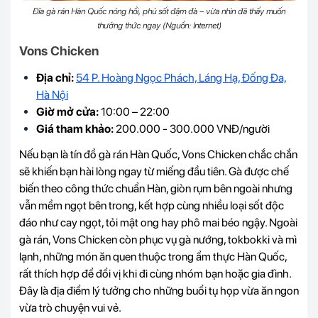
Đĩa gà rán Hàn Quốc nóng hổi, phủ sốt đậm đà – vừa nhìn đã thấy muốn
thưởng thức ngay (Nguồn: Internet)
Vons Chicken
Địa chỉ:
54 P. Hoàng Ngọc Phách, Láng Hạ, Đống Đa,
Hà Nội
Giờ mở cửa:
10:00 – 22:00
Giá tham khảo:
200.000 - 300.000 VNĐ/người
Nếu bạn là tín đồ gà rán Hàn Quốc, Vons Chicken chắc chắn
sẽ khiến bạn hài lòng ngay từ miếng đầu tiên. Gà được chế
biến theo công thức chuẩn Hàn, giòn rụm bên ngoài nhưng
vẫn mềm ngọt bên trong, kết hợp cùng nhiều loại sốt độc
đáo như cay ngọt, tỏi mật ong hay phô mai béo ngậy. Ngoài
gà rán, Vons Chicken còn phục vụ gà nướng, tokbokki và mì
lạnh, những món ăn quen thuộc trong ẩm thực Hàn Quốc,
rất thích hợp để đổi vị khi đi cùng nhóm bạn hoặc gia đình.
Đây là địa điểm lý tưởng cho những buổi tụ họp vừa ăn ngon
vừa trò chuyện vui vẻ.