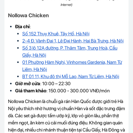
Internet)
Nollowa Chicken
Địa chỉ
:
Số 152 Thụy Khuê, Tây Hồ, Hà Nội
2-4 Đ. Vành Đai 1, Lê Đại Hành, Hai Bà Trưng, Hà Nội
Số 3 lô 12A đường, P. Thâm Tâm, Trung Hoà, Cầu
Giấy, Hà Nội
01 Phường Hàm Nghi, Vinhomes Gardenia, Nam Từ
Liêm, Hà Nội
BT 01 11, Khu đô thị Mỗ Lao, Nam Từ Liêm, Hà Nội
Giờ mở cửa
: 10:00 – 22:30
Giá tham khảo
: 150.000 - 300.000 VNĐ/món
Nollowa Chicken là chuỗi gà rán Hàn Quốc được giới trẻ Hà
Nội yêu thích nhờ hương vị chuẩn Hàn và sốt đặc trưng đậm
đà. Các set gà được tẩm ướp kỹ, lớp vỏ giòn lâu, phần thịt
mềm ngọt, ăn kèm củ cải muối đúng điệu. Không gian quán
hiện đại, nhiều chi nhánh thuận tiện tại Cầu Giấy, Hà Đông và