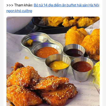
>>> Tham khảo:
Bỏ túi 14 địa điểm ăn buffet hải sản Hà Nội
ngon khó cưỡng