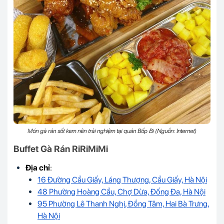
Món gà rán sốt kem nên trải nghiệm tại quán Bốp Bi (Nguồn: Internet)
Buffet Gà Rán RiRiMiMi
Địa chỉ
:
16 Đường Cầu Giấy, Láng Thượng, Cầu Giấy, Hà Nội
48 Phường Hoàng Cầu, Chợ Dừa, Đống Đa, Hà Nội
95 Phường Lê Thanh Nghị, Đồng Tâm, Hai Bà Trưng,
Hà Nội