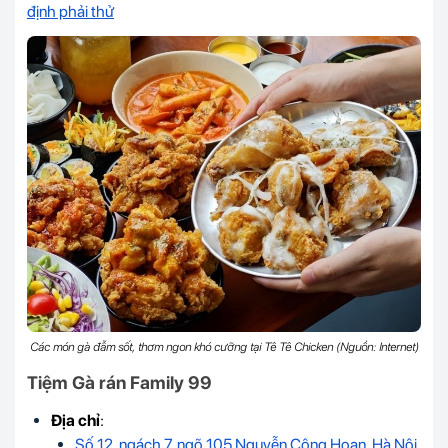
định phải thử
Các món gà đẫm sốt, thơm ngon khó cưỡng tại Tê Tê Chicken (Nguồn: Internet)
Tiệm Gà rán Family 99
Địa chỉ
:
Số 12, ngách 7, ngõ 105 Nguyễn Công Hoan, Hà Nội