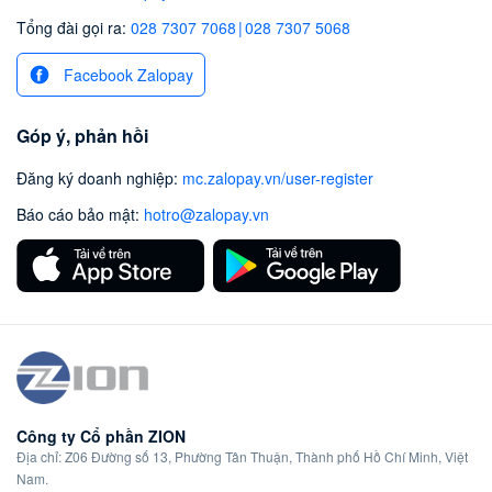
Tổng đài gọi ra:
028 7307 7068
|
028 7307 5068
Facebook Zalopay
Góp ý, phản hồi
Đăng ký doanh nghiệp
:
mc.zalopay.vn/user-register
Báo cáo bảo mật
:
hotro@zalopay.vn
Công ty Cổ phần ZION
Địa chỉ: Z06 Đường số 13, Phường Tân Thuận, Thành phố Hồ Chí Minh, Việt
Nam.