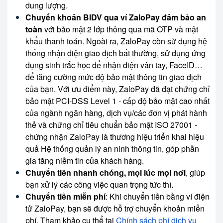
dung lượng.
Chuyển khoản BIDV qua ví ZaloPay đảm bảo an
toàn
với bảo mật 2 lớp thông qua mã OTP và mật
khẩu thanh toán. Ngoài ra, ZaloPay còn sử dụng hệ
thống nhận diện giao dịch bất thường, sử dụng ứng
dụng sinh trắc học để nhận diện vân tay, FaceID…
để tăng cường mức độ bảo mật thông tin giao dịch
của bạn. Với ưu điểm này, ZaloPay đã đạt chứng chỉ
bảo mật PCI-DSS Level 1 - cấp độ bảo mật cao nhất
của ngành ngân hàng, dịch vụ/các đơn vị phát hành
thẻ và chứng chỉ tiêu chuẩn bảo mật ISO 27001 -
chứng nhận ZaloPay là thương hiệu triển khai hiệu
quả Hệ thống quản lý an ninh thông tin, góp phần
gia tăng niềm tin của khách hàng.
Chuyển tiền nhanh chóng, mọi lúc mọi nơi
, giúp
bạn xử lý các công việc quan trọng tức thì.
Chuyển tiền miễn phí
: Khi chuyển tiền bằng ví điện
tử ZaloPay, bạn sẽ được hỗ trợ chuyển khoản miễn
phí. Tham khảo cụ thể tại
Chính sách phí dịch vụ