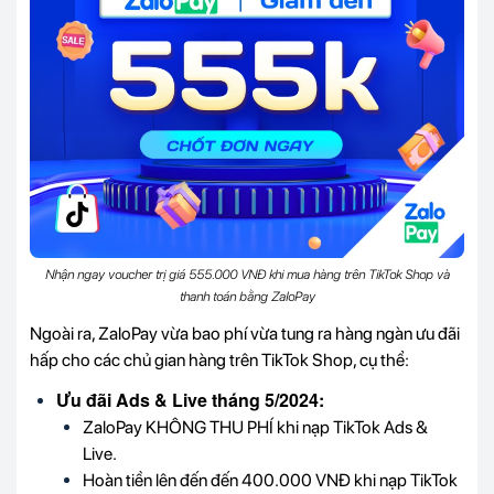
Nhận ngay voucher trị giá 555.000 VNĐ khi mua hàng trên TikTok Shop và
thanh toán bằng ZaloPay
Ngoài ra, ZaloPay vừa bao phí vừa tung ra hàng ngàn ưu đãi
hấp cho các chủ gian hàng trên TikTok Shop, cụ thể:
Ưu đãi Ads & Live tháng 5/2024:
ZaloPay KHÔNG THU PHÍ khi nạp TikTok Ads &
Live.
Hoàn tiền lên đến đến 400.000 VNĐ khi nạp TikTok