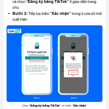
Đăng ký bằng TikTok”
và chọn “
ở giao diện trang
chủ.
Bước 2:
Xác nhận”
Tiếp tục bấm “
trong ô cửa sổ mới
xuất hiện.
Chọn “
Đăng ký bằng TikTok
” và nhấn “
Xác nhận
”