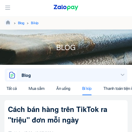
Blog
Bí kíp
BLOG
Blog
Tất cả
Mua sắm
Ăn uống
Bí kíp
Thanh toán tiện 
Cách bán hàng trên TikTok ra
"triệu" đơn mỗi ngày