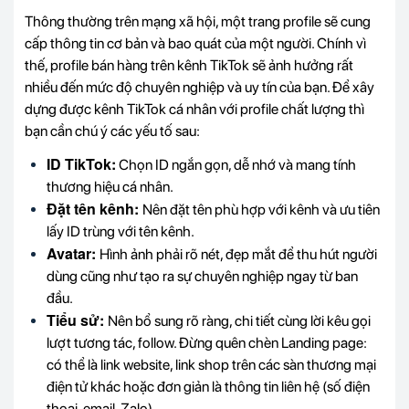
Thông thường trên mạng xã hội, một trang profile sẽ cung
cấp thông tin cơ bản và bao quát của một người. Chính vì
thế, profile bán hàng trên kênh TikTok sẽ ảnh hưởng rất
nhiều đến mức độ chuyên nghiệp và uy tín của bạn. Để xây
dựng được kênh TikTok cá nhân với profile chất lượng thì
bạn cần chú ý các yếu tố sau:
ID TikTok:
Chọn ID ngắn gọn, dễ nhớ và mang tính
thương hiệu cá nhân.
Đặt tên kênh:
Nên đặt tên phù hợp với kênh và ưu tiên
lấy ID trùng với tên kênh.
Avatar:
Hình ảnh phải rõ nét, đẹp mắt để thu hút người
dùng cũng như tạo ra sự chuyên nghiệp ngay từ ban
đầu.
Tiểu sử:
Nên bổ sung rõ ràng, chi tiết cùng lời kêu gọi
lượt tương tác, follow. Đừng quên chèn Landing page:
có thể là link website, link shop trên các sàn thương mại
điện tử khác hoặc đơn giản là thông tin liên hệ (số điện
thoại, email, Zalo),...