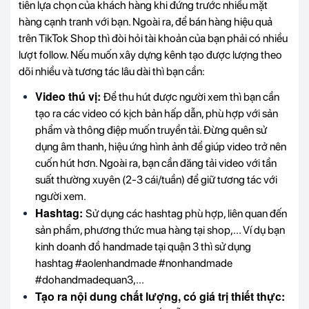
tiên lựa chọn của khách hàng khi đứng trước nhiều mặt
hàng cạnh tranh với bạn. Ngoài ra, để bán hàng hiệu quả
trên TikTok Shop thì đòi hỏi tài khoản của bạn phải có nhiều
lượt follow. Nếu muốn xây dựng kênh tạo được lượng theo
dõi nhiều và tương tác lâu dài thì bạn cần:
Video thú vị:
Để thu hút được người xem thì bạn cần
tạo ra các video có kịch bản hấp dẫn, phù hợp với sản
phẩm và thông điệp muốn truyền tải. Đừng quên sử
dụng âm thanh, hiệu ứng hình ảnh để giúp video trở nên
cuốn hút hơn. Ngoài ra, bạn cần đăng tải video với tần
suất thường xuyên (2-3 cái/tuần) để giữ tương tác với
người xem.
Hashtag:
Sử dụng các hashtag phù hợp, liên quan đến
sản phẩm, phương thức mua hàng tại shop,... Ví dụ bạn
kinh doanh đồ handmade tại quận 3 thì sử dụng
hashtag #aolenhandmade #nonhandmade
#dohandmadequan3,...
Tạo ra nội dung chất lượng, có giá trị thiết thực: