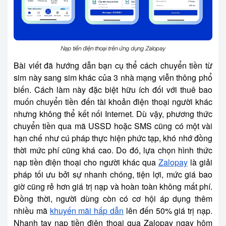
Nạp tiền điện thoại trên ứng dụng Zalopay
Bài viết đã hướng dẫn bạn cụ thể cách chuyển tiền từ
sim này sang sim khác của 3 nhà mạng viễn thông phổ
biến. Cách làm này đặc biệt hữu ích đối với thuê bao
muốn chuyển tiền đến tài khoản điện thoại người khác
nhưng không thể kết nối Internet. Dù vậy, phương thức
chuyển tiền qua mã USSD hoặc SMS cũng có một vài
hạn chế như cú pháp thực hiện phức tạp, khó nhớ đồng
thời mức phí cũng khá cao. Do đó, lựa chọn hình thức
nạp tiền điện thoại cho người khác qua
Zalopay
là giải
pháp tối ưu bởi sự nhanh chóng, tiện lợi, mức giá bao
giờ cũng rẻ hơn giá trị nạp và hoàn toàn không mất phí.
Đồng thời, người dùng còn có cơ hội áp dụng thêm
nhiều mã
khuyến mãi hấp dẫn
lên đến 50% giá trị nạp.
Nhanh tay nạp tiền điện thoại qua Zalopay ngay hôm