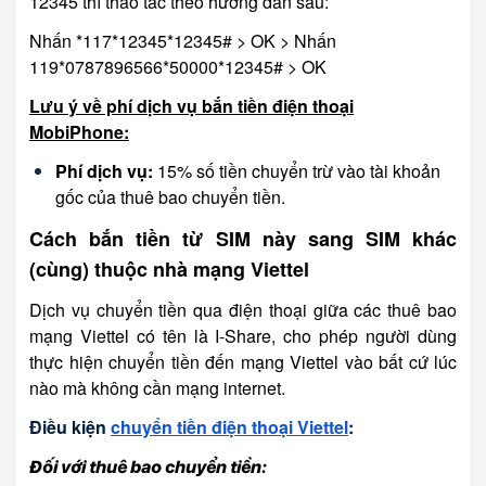
12345 thì thao tác theo hướng dẫn sau:
Nhấn *117*12345*12345# > OK > Nhấn
119*0787896566*50000*12345# > OK
Lưu ý về phí dịch vụ bắn tiền điện thoại
MobiPhone:
Phí dịch vụ:
15% số tiền chuyển trừ vào tài khoản
gốc của thuê bao chuyển tiền.
Cách bắn tiền từ SIM này sang SIM khác
(cùng) thuộc nhà mạng Viettel
Dịch vụ chuyển tiền qua điện thoại giữa các thuê bao
mạng Viettel có tên là I-Share, cho phép người dùng
thực hiện chuyển tiền đến mạng Viettel vào bất cứ lúc
nào mà không cần mạng internet.
Điều kiện
chuyển tiền điện thoại Viettel
:
Đối với thuê bao chuyển tiền: