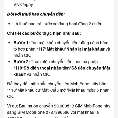
VNĐ/ngày
Đối với thuê bao chuyển tiền:
Là thuê bao trả trước và đang hoạt động 2 chiều
Chi tiết các bước thực hiện như sau:
Bước 1:
Tạo mật khẩu chuyển tiền bằng cách bấm
tổ hợp phím
*117*Mật khẩu*Nhập lại mật khẩu#
và
nhấn OK.
Bước 2:
Thực hiện chuyển tiền theo cú pháp
*119*Số điện thoại nhận tiền*Số tiền chuyển*Mật
khẩu#
và nhấn OK.
Để thay đổi mật khẩu chuyển tiền MobiFone, hãy bấm
*118*Mật khẩu cũ*Mật khẩu mới*Mật khẩu mới# > nhấn
OK.
Ví dụ: Bạn muốn chuyển 50.000đ từ SIM MobiFone này
sang SIM MobiFone 0787896566 với mật khẩu là