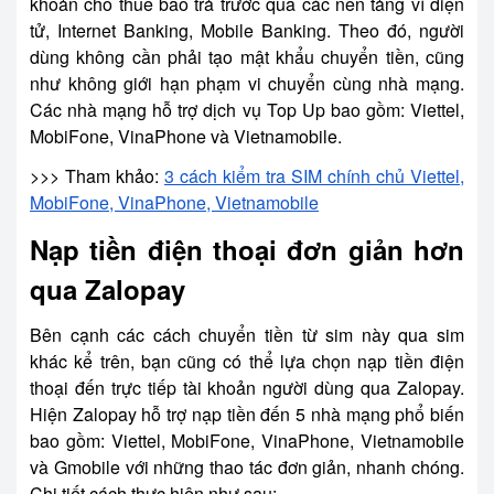
khoản cho thuê bao trả trước qua các nền tảng ví điện
tử, Internet Banking, Mobile Banking. Theo đó, người
dùng không cần phải tạo mật khẩu chuyển tiền, cũng
như không giới hạn phạm vi chuyển cùng nhà mạng.
Các nhà mạng hỗ trợ dịch vụ Top Up bao gồm: Viettel,
MobiFone, VinaPhone và Vietnamobile.
>>> Tham khảo:
3 cách kiểm tra SIM chính chủ Viettel,
MobiFone, VinaPhone, Vietnamobile
Nạp tiền điện thoại đơn giản hơn
qua Zalopay
Bên cạnh các cách chuyển tiền từ sim này qua sim
khác kể trên, bạn cũng có thể lựa chọn nạp tiền điện
thoại đến trực tiếp tài khoản người dùng qua Zalopay.
Hiện Zalopay hỗ trợ nạp tiền đến 5 nhà mạng phổ biến
bao gồm: Viettel, MobiFone, VinaPhone, Vietnamobile
và Gmobile với những thao tác đơn giản, nhanh chóng.
Chi tiết cách thực hiện như sau: