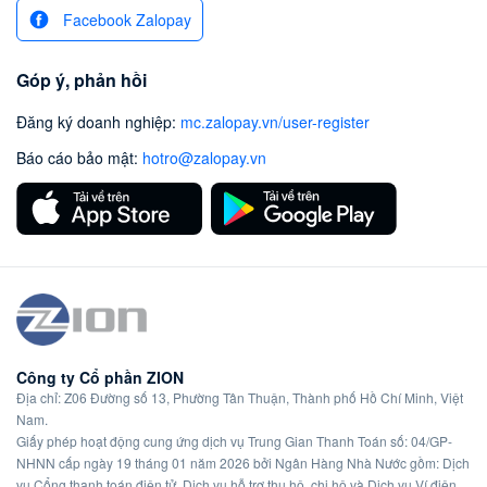
Facebook Zalopay
Góp ý, phản hồi
Đăng ký doanh nghiệp
:
mc.zalopay.vn/user-register
Báo cáo bảo mật
:
hotro@zalopay.vn
Công ty Cổ phần ZION
Địa chỉ: Z06 Đường số 13, Phường Tân Thuận, Thành phố Hồ Chí Minh, Việt
Nam.
Giấy phép hoạt động cung ứng dịch vụ Trung Gian Thanh Toán số: 04/GP-
NHNN cấp ngày 19 tháng 01 năm 2026 bởi Ngân Hàng Nhà Nước gồm: Dịch
vụ Cổng thanh toán điện tử, Dịch vụ hỗ trợ thu hộ, chi hộ và Dịch vụ Ví điện