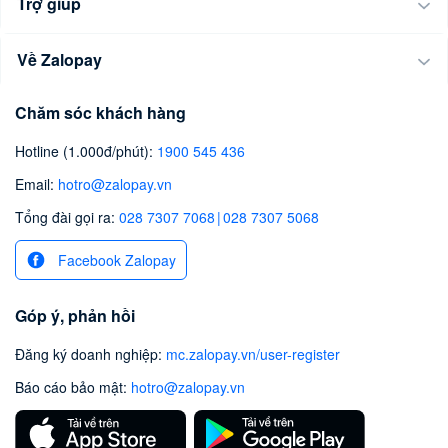
Trợ giúp
Về Zalopay
Chăm sóc khách hàng
Hotline (1.000đ/phút)
:
1900 545 436
Email
:
hotro@zalopay.vn
Tổng đài gọi ra:
028 7307 7068
|
028 7307 5068
Facebook Zalopay
Góp ý, phản hồi
Đăng ký doanh nghiệp
:
mc.zalopay.vn/user-register
Báo cáo bảo mật
:
hotro@zalopay.vn