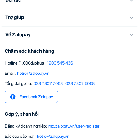
Trợ giúp
Về Zalopay
Chăm sóc khách hàng
Hotline (1.000đ/phút)
:
1900 545 436
Email
:
hotro@zalopay.vn
Tổng đài gọi ra:
028 7307 7068
|
028 7307 5068
Facebook Zalopay
Góp ý, phản hồi
Đăng ký doanh nghiệp
:
mc.zalopay.vn/user-register
Báo cáo bảo mật
:
hotro@zalopay.vn