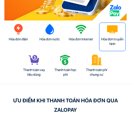
Hóa đơn điện
Hóa đơn nước
Hóa đơn Internet
Hóa đơn truyền
hình
Thanh toán vay
Thanh toán học
Thanh toán phí
tiêu dùng
phí
chung cư
ƯU ĐIỂM KHI THANH TOÁN HÓA ĐƠN QUA
ZALOPAY