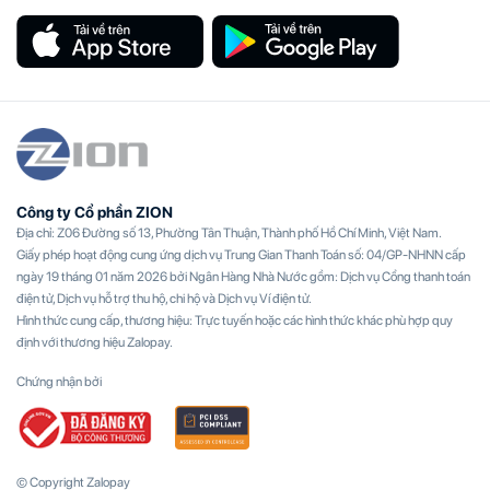
Công ty Cổ phần ZION
Địa chỉ: Z06 Đường số 13, Phường Tân Thuận, Thành phố Hồ Chí Minh, Việt Nam.
Giấy phép hoạt động cung ứng dịch vụ Trung Gian Thanh Toán số: 04/GP-NHNN cấp
ngày 19 tháng 01 năm 2026 bởi Ngân Hàng Nhà Nước gồm: Dịch vụ Cổng thanh toán
điện tử, Dịch vụ hỗ trợ thu hộ, chi hộ và Dịch vụ Ví điện tử.
Hình thức cung cấp, thương hiệu: Trực tuyến hoặc các hình thức khác phù hợp quy
định với thương hiệu Zalopay.
Chứng nhận bởi
© Copyright Zalopay