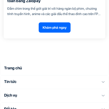
toán bằng Zalopay
Đắm chìm trong thế giới giải trí với hàng ngàn bộ phim, chương
trình truyền hình, anime và các giải đấu thể thao đỉnh cao trên FPT
Play. Từ 06/08/2026 đến 31/08/2026, thanh toán bằng Zalopay
trên website fptplay.vn để nhận ngay ưu đãi giảm 20%, tối đa
Khám phá ngay
50.000đ.
Trang chủ
Tin tức
Dịch vụ
Đối tác