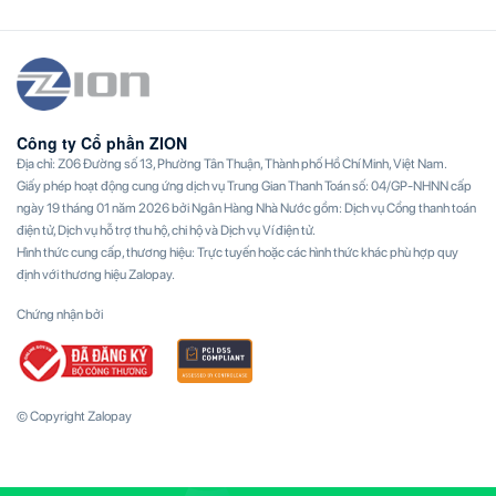
Công ty Cổ phần ZION
Địa chỉ: Z06 Đường số 13, Phường Tân Thuận, Thành phố Hồ Chí Minh, Việt Nam.
Giấy phép hoạt động cung ứng dịch vụ Trung Gian Thanh Toán số: 04/GP-NHNN cấp
ngày 19 tháng 01 năm 2026 bởi Ngân Hàng Nhà Nước gồm: Dịch vụ Cổng thanh toán
điện tử, Dịch vụ hỗ trợ thu hộ, chi hộ và Dịch vụ Ví điện tử.
Hình thức cung cấp, thương hiệu: Trực tuyến hoặc các hình thức khác phù hợp quy
định với thương hiệu Zalopay.
Chứng nhận bởi
© Copyright Zalopay