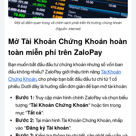
Một số điểm quan trọng về chính sách phát triển thị trường chứng khoán
(Nguồn: Internet)
Mở Tài Khoản Chứng Khoán hoàn
toàn miễn phí trên ZaloPay
Bạn muốn bắt đầu đầu tư chứng khoán nhưng số vốn ban
đầu không nhiều? ZaloPay giới thiệu tính năng
Tài Khoản
Chứng Khoán
, cho phép bạn bắt đầu đầu tư chỉ từ 1 cổ
phiếu. Dưới đây là hướng dẫn đơn giản để bạn mở tài khoản:
Bước 1:
Truy cập màn hình chính ZaloPay và chọn biểu
Tài Khoản Chứng Khoán
tượng “
” hoặc tìm trong
Tất cả
mục “
”.
Bước 2:
Tại màn hình Tài Khoản Chứng Khoán, nhấp
Đăng ký Tài khoản
vào “
”.
Bước 3:
Kiểm tra thông tin chi tiết, cập nhật nếu cần, và