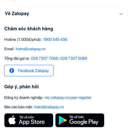
Về Zalopay
Chăm sóc khách hàng
Hotline (1.000đ/phút)
:
1900 545 436
Email
:
hotro@zalopay.vn
Tổng đài gọi ra:
028 7307 7068
|
028 7307 5068
Facebook Zalopay
Góp ý, phản hồi
Đăng ký doanh nghiệp
:
mc.zalopay.vn/user-register
Báo cáo bảo mật
:
hotro@zalopay.vn