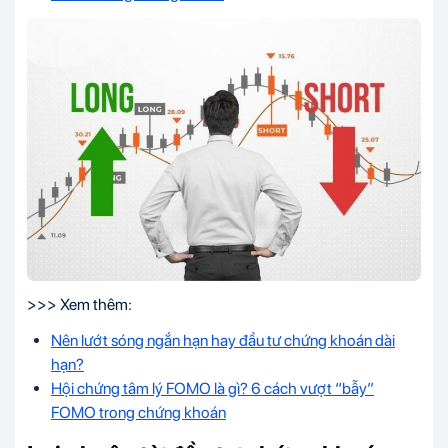
>>> Xem thêm:
Nên lướt sóng ngắn hạn hay đầu tư chứng khoán dài
hạn?
Hội chứng tâm lý FOMO là gì? 6 cách vượt “bẫy”
FOMO trong chứng khoán