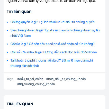
nguồn vốn và tâm lý vững để đầu tư an toàn và hiệu quả.
Tin liên quan
Chứng quyền là gì? Lợi ích và rủi ro khi đầu tư chứng quyền
Sàn chứng khoán là gì? Top 4 sàn giao dịch chứng khoán uy tín
nhất Việt Nam
Cổ tức là gì? Có nên đầu tư cổ phiếu để nhận cổ tức không?
Chỉ số VN-Index là gì? Hướng dẫn cách đọc biểu đồ VNIndex
Tài khoản thu phí thường niên là gì? Bật mí 6 mẹo giảm phí
thường niên tốt nhất
Tags:
#
đầu_tư_tài_chính
#
học_đầu_tư_chứng_khoán
#
thị_trường_chứng_khoán
TIN LIÊN QUAN