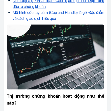
Nến Doji là gì? Phân loại - Cách giao dịch nến Doji trong
đầu tư chứng khoán
Mô hình cốc tay cầm (Cup and Handle) là gì? Đặc điểm
và cách giao dịch hiệu quả
Thị trường chứng khoán hoạt động như thế
nào?