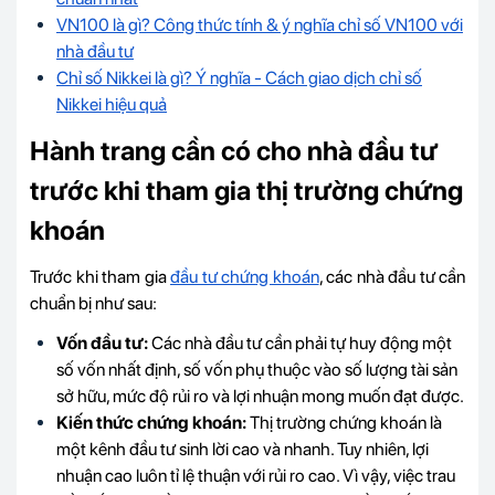
VN100 là gì? Công thức tính & ý nghĩa chỉ số VN100 với
nhà đầu tư
Chỉ số Nikkei là gì? Ý nghĩa - Cách giao dịch chỉ số
Nikkei hiệu quả
Hành trang cần có cho nhà đầu tư
trước khi tham gia thị trường chứng
khoán
Trước khi tham gia
đầu tư chứng khoán
, các nhà đầu tư cần
chuẩn bị như sau:
Vốn đầu tư:
Các nhà đầu tư cần phải tự huy động một
số vốn nhất định, số vốn phụ thuộc vào số lượng tài sản
sở hữu, mức độ rủi ro và lợi nhuận mong muốn đạt được.
Kiến thức chứng khoán:
Thị trường chứng khoán là
một kênh đầu tư sinh lời cao và nhanh. Tuy nhiên, lợi
nhuận cao luôn tỉ lệ thuận với rủi ro cao. Vì vậy, việc trau