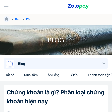
Blog
Đầu tư
BLOG
Blog
Tất cả
Mua sắm
Ăn uống
Bí kíp
Thanh toán tiện 
Chứng khoán là gì? Phân loại chứng
khoán hiện nay