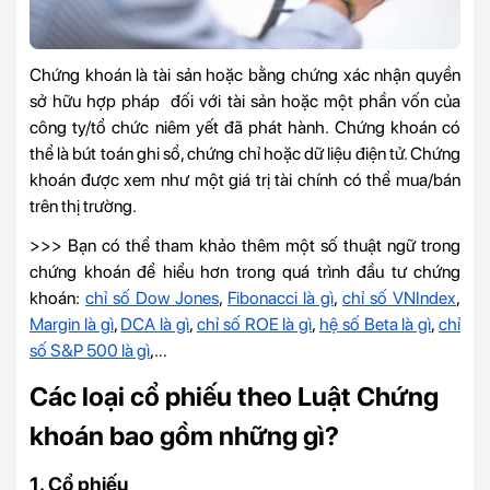
Chứng khoán là tài sản hoặc bằng chứng xác nhận quyền
sở hữu hợp pháp đối với tài sản hoặc một phần vốn của
công ty/tổ chức niêm yết đã phát hành. Chứng khoán có
thể là bút toán ghi sổ, chứng chỉ hoặc dữ liệu điện tử. Chứng
khoán được xem như một giá trị tài chính có thể mua/bán
trên thị trường.
>>> Bạn có thể tham khảo thêm một số thuật ngữ trong
chứng khoán để hiểu hơn trong quá trình đầu tư chứng
khoán:
chỉ số Dow Jones
,
Fibonacci là gì
,
chỉ số VNIndex
,
Margin là gì
,
DCA là gì
,
chỉ số ROE là gì
,
hệ số Beta là gì
,
chỉ
số S&P 500 là gì
,…
Các loại cổ phiếu theo Luật Chứng
khoán bao gồm những gì?
1. Cổ phiếu