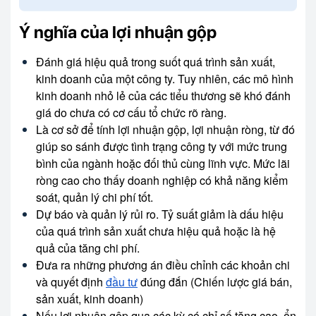
Ý nghĩa của lợi nhuận gộp
Đánh giá hiệu quả trong suốt quá trình sản xuất,
kinh doanh của một công ty. Tuy nhiên, các mô hình
kinh doanh nhỏ lẻ của các tiểu thương sẽ khó đánh
giá do chưa có cơ cấu tổ chức rõ ràng.
Là cơ sở để tính lợi nhuận gộp, lợi nhuận ròng, từ đó
giúp so sánh được tình trạng công ty với mức trung
bình của ngành hoặc đối thủ cùng lĩnh vực. Mức lãi
ròng cao cho thấy doanh nghiệp có khả năng kiểm
soát, quản lý chi phí tốt.
Dự báo và quản lý rủi ro. Tỷ suất giảm là dấu hiệu
của quá trình sản xuất chưa hiệu quả hoặc là hệ
quả của tăng chi phí.
Đưa ra những phương án điều chỉnh các khoản chi
và quyết định
đầu tư
đúng đắn (Chiến lược giá bán,
sản xuất, kinh doanh)
Nếu lợi nhuận gộp qua các kỳ có chỉ số tăng cao, ổn