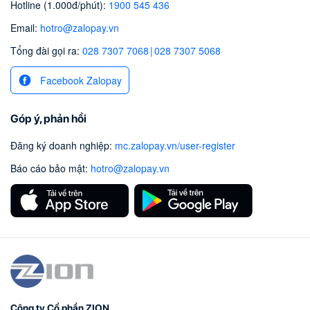
Hotline (1.000đ/phút)
:
1900 545 436
Email
:
hotro@zalopay.vn
Tổng đài gọi ra:
028 7307 7068
|
028 7307 5068
Facebook Zalopay
Góp ý, phản hồi
Đăng ký doanh nghiệp
:
mc.zalopay.vn/user-register
Báo cáo bảo mật
:
hotro@zalopay.vn
Công ty Cổ phần ZION