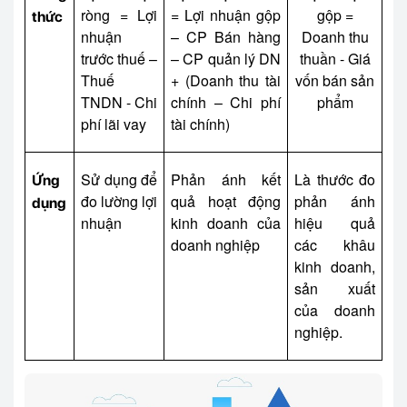
ròng = Lợi
= Lợi nhuận gộp
gộp =
thức
nhuận
– CP Bán hàng
Doanh thu
trước thuế –
– CP quản lý DN
thuần - Giá
Thuế
+ (Doanh thu tài
vốn bán sản
TNDN - Chi
chính – Chi phí
phẩm
phí lãi vay
tài chính)
Sử dụng để
Phản ánh kết
Là thước đo
Ứng
đo lường lợi
quả hoạt động
phản ánh
dụng
nhuận
kinh doanh của
hiệu quả
doanh nghiệp
các khâu
kinh doanh,
sản xuất
của doanh
nghiệp.