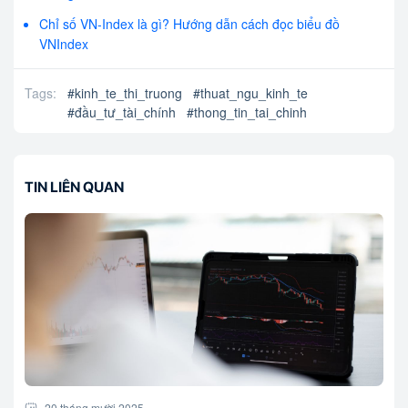
Chỉ số VN-Index là gì? Hướng dẫn cách đọc biểu đồ
VNIndex
Tags:
#
kinh_te_thi_truong
#
thuat_ngu_kinh_te
#
đầu_tư_tài_chính
#
thong_tin_tai_chinh
TIN LIÊN QUAN
20 tháng mười 2025