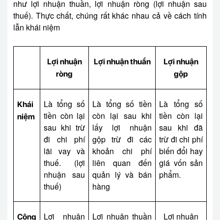
như lợi nhuận thuần, lợi nhuận ròng (lợi nhuận sau
thuế). Thực chất, chúng rất khác nhau cả về cách tính
lẫn khái niệm
Lợi nhuận
Lợi nhuận thuần
Lợi nhuận
ròng
gộp
Là tổng số
Là tổng số tiền
Là tổng số
Khái
tiền còn lại
còn lại sau khi
tiền còn lại
niệm
sau khi trừ
lấy lợi nhuận
sau khi đã
đi chi phí
gộp trừ đi các
trừ đi chi phí
lãi vay và
khoản chi phí
biến đổi hay
thuế. (lợi
liên quan đến
giá vốn sản
nhuận sau
quản lý và bán
phẩm.
thuế)
hàng
Lợi nhuận
Lợi nhuận thuần
Lợi nhuận
Công