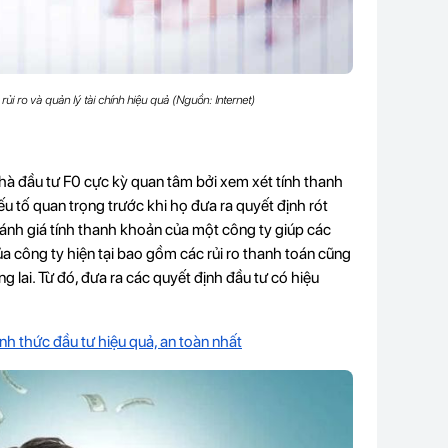
i ro và quản lý tài chính hiệu quả (Nguồn: Internet)
hà đầu tư F0 cực kỳ quan tâm bởi xem xét tính thanh
 tố quan trọng trước khi họ đưa ra quyết định rót
nh giá tính thanh khoản của một công ty giúp các
ủa công ty hiện tại bao gồm các rủi ro thanh toán cũng
lai. Từ đó, đưa ra các quyết định đầu tư có hiệu
ình thức đầu tư hiệu quả, an toàn nhất