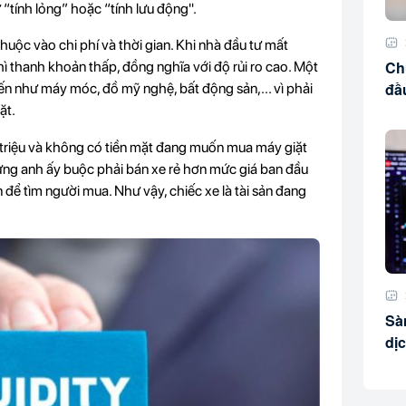
 “tính lỏng” hoặc “tính lưu động".
huộc vào chi phí và thời gian. Khi nhà đầu tư mất
Chứ
thì thanh khoản thấp, đồng nghĩa với độ rủi ro cao. Một
đầ
ến như máy móc, đồ mỹ nghệ, bất động sản,... vì phải
ặt.
triệu và không có tiền mặt đang muốn mua máy giặt
 nhưng anh ấy buộc phải bán xe rẻ hơn mức giá ban đầu
n để tìm người mua. Như vậy, chiếc xe là tài sản đang
Sà
dị