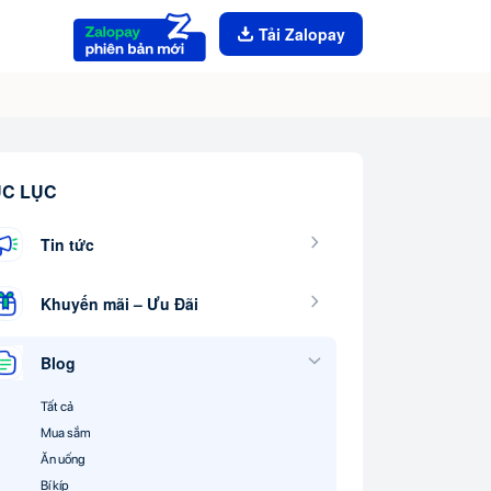
Tải Zalopay
C LỤC
Tin tức
Khuyến mãi – Ưu Đãi
Blog
Tất cả
Mua sắm
Ăn uống
Bí kíp