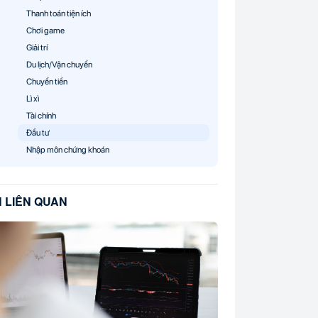
Thanh toán tiện ích
Chơi game
Giải trí
Du lịch/Vận chuyển
Chuyển tiền
Lì xì
Tài chính
Đầu tư
Nhập môn chứng khoán
N LIÊN QUAN