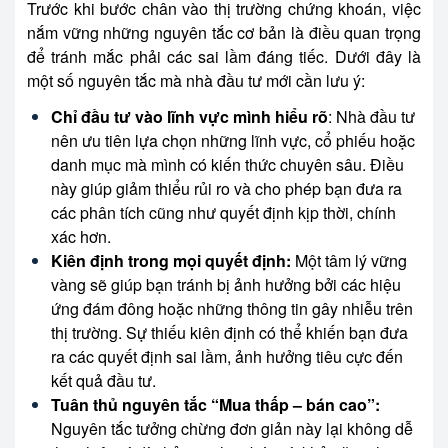
Trước khi bước chân vào
thị trường chứng khoán
, việc
nắm vững những nguyên tắc cơ bản là điều quan trọng
để tránh mắc phải các sai lầm đáng tiếc. Dưới đây là
một số nguyên tắc mà nhà đầu tư mới cần lưu ý:
Chỉ đầu tư vào lĩnh vực mình hiểu rõ
: Nhà đầu tư
nên ưu tiên lựa chọn những lĩnh vực, cổ phiếu hoặc
danh mục mà mình có kiến thức chuyên sâu. Điều
này giúp giảm thiểu rủi ro và cho phép bạn đưa ra
các phân tích cũng như quyết định kịp thời, chính
xác hơn.
Kiên định trong mọi quyết định:
Một tâm lý vững
vàng sẽ giúp bạn tránh bị ảnh hưởng bởi các hiệu
ứng đám đông hoặc những thông tin gây nhiễu trên
thị trường. Sự thiếu kiên định có thể khiến bạn đưa
ra các quyết định sai lầm, ảnh hưởng tiêu cực đến
kết quả đầu tư.
Tuân thủ nguyên tắc “Mua thấp – bán cao”:
Nguyên tắc tưởng chừng đơn giản này lại không dễ