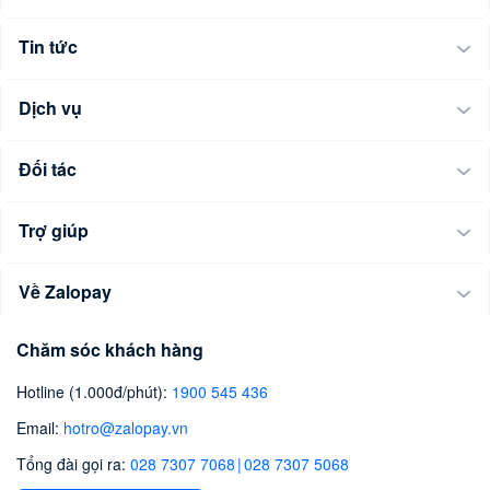
Tin tức
Dịch vụ
Đối tác
Trợ giúp
Về Zalopay
Chăm sóc khách hàng
Hotline (1.000đ/phút)
:
1900 545 436
Email
:
hotro@zalopay.vn
Tổng đài gọi ra:
028 7307 7068
|
028 7307 5068