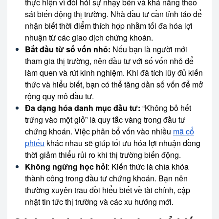
thực hiện vì đòi hỏi sự nhạy bén và khả năng theo
sát biến động thị trường. Nhà đầu tư cần tỉnh táo để
nhận biết thời điểm thích hợp nhằm tối đa hóa lợi
nhuận từ các giao dịch chứng khoán.
Bắt đầu từ số vốn nhỏ:
Nếu bạn là người mới
tham gia thị trường, nên đầu tư với số vốn nhỏ để
làm quen và rút kinh nghiệm. Khi đã tích lũy đủ kiến
thức và hiểu biết, bạn có thể tăng dần số vốn để mở
rộng quy mô đầu tư.
Đa dạng hóa danh mục đầu tư:
“Không bỏ hết
trứng vào một giỏ” là quy tắc vàng trong đầu tư
chứng khoán. Việc phân bổ vốn vào nhiều
mã cổ
phiếu
khác nhau sẽ giúp tối ưu hóa lợi nhuận đồng
thời giảm thiểu rủi ro khi thị trường biến động.
Không ngừng học hỏi
: Kiến thức là chìa khóa
thành công trong đầu tư chứng khoán. Bạn nên
thường xuyên trau dồi hiểu biết về tài chính, cập
nhật tin tức thị trường và các xu hướng mới.