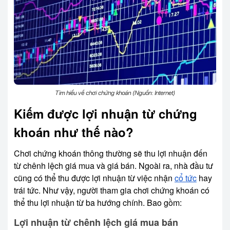
Tìm hiểu về chơi chứng khoán (Nguồn: Internet)
Kiếm được lợi nhuận từ chứng
khoán như thế nào?
Chơi chứng khoán thông thường sẽ thu lợi nhuận đến
từ chênh lệch giá mua và giá bán. Ngoài ra, nhà đầu tư
cũng có thể thu được lợi nhuận từ việc nhận
cổ tức
hay
trái tức. Như vậy, người tham gia chơi chứng khoán có
thể thu lợi nhuận từ ba hướng chính. Bao gồm:
Lợi nhuận từ chênh lệch giá mua bán