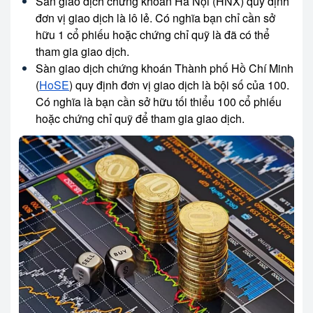
Sàn giao dịch chứng khoán Hà Nội (HNX) quy định
đơn vị giao dịch là lô lẻ. Có nghĩa bạn chỉ cần sở
hữu 1 cổ phiếu hoặc chứng chỉ quỹ là đã có thể
tham gia giao dịch.
Sàn giao dịch chứng khoán Thành phố Hồ Chí Minh
(
HoSE
) quy định đơn vị giao dịch là bội số của 100.
Có nghĩa là bạn cần sở hữu tối thiểu 100 cổ phiếu
hoặc chứng chỉ quỹ để tham gia giao dịch.