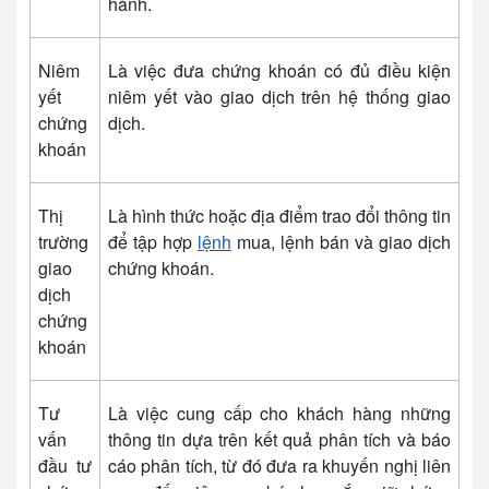
hành.
Niêm
Là việc đưa chứng khoán có đủ điều kiện
yết
niêm yết vào giao dịch trên hệ thống giao
chứng
dịch.
khoán
Thị
Là hình thức hoặc địa điểm trao đổi thông tin
trường
để tập hợp
lệnh
mua, lệnh bán và giao dịch
giao
chứng khoán.
dịch
chứng
khoán
Tư
Là việc cung cấp cho khách hàng những
vấn
thông tin dựa trên kết quả phân tích và báo
đầu tư
cáo phân tích, từ đó đưa ra khuyến nghị liên