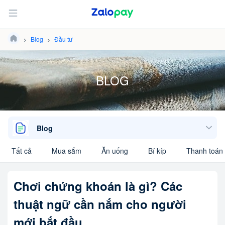
Blog
Đầu tư
BLOG
Blog
Tất cả
Mua sắm
Ăn uống
Bí kíp
Thanh toán 
Chơi chứng khoán là gì? Các
thuật ngữ cần nắm cho người
mới bắt đầu