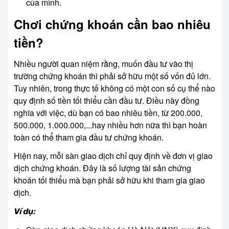
của mình.
Chơi chứng khoán cần bao nhiêu
tiền?
Nhiều người quan niệm rằng, muốn đầu tư vào thị
trường chứng khoán thì phải sở hữu một số vốn đủ lớn.
Tuy nhiên, trong thực tế không có một con số cụ thể nào
quy định số tiền tối thiểu cần đầu tư. Điều này đồng
nghĩa với việc, dù bạn có bao nhiêu tiền, từ 200.000,
500.000, 1.000.000,...hay nhiều hơn nữa thì bạn hoàn
toàn có thể tham gia đầu tư chứng khoán.
Hiện nay, mỗi sàn giao dịch chỉ quy định về đơn vị giao
dịch chứng khoán. Đây là số lượng tài sản chứng
khoán tối thiểu mà bạn phải sở hữu khi tham gia giao
dịch.
Ví dụ: