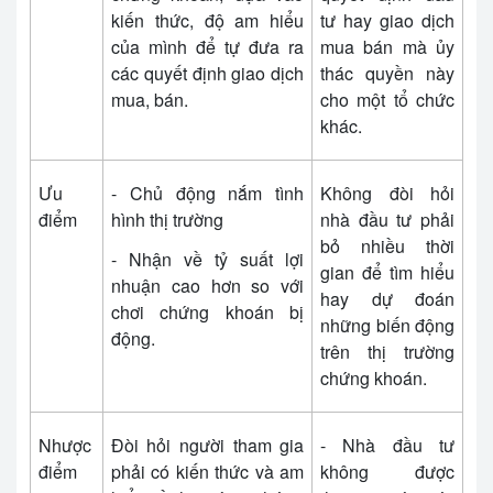
kiến thức, độ am hiểu
tư hay giao dịch
của mình để tự đưa ra
mua bán mà ủy
các quyết định giao dịch
thác quyền này
mua, bán.
cho một tổ chức
khác.
Ưu
- Chủ động nắm tình
Không đòi hỏi
điểm
hình thị trường
nhà đầu tư phải
bỏ nhiều thời
- Nhận về tỷ suất lợi
gian để tìm hiểu
nhuận cao hơn so với
hay dự đoán
chơi chứng khoán bị
những biến động
động.
trên thị trường
chứng khoán.
Nhược
Đòi hỏi người tham gia
- Nhà đầu tư
điểm
phải có kiến thức và am
không được