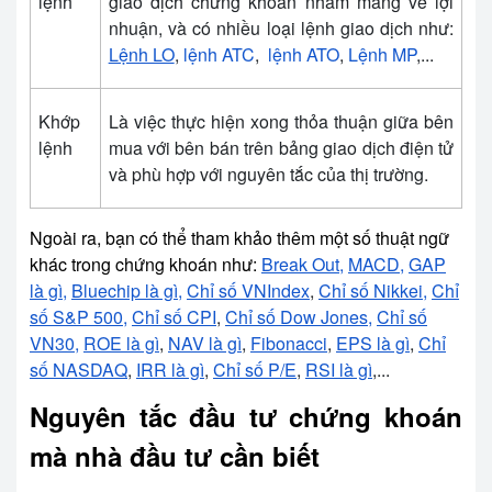
lệnh
giao dịch chứng khoán nhằm mang về lợi
nhuận, và có nhiều loại lệnh giao dịch như:
Lệnh LO
,
lệnh ATC
,
lệnh ATO
,
Lệnh MP
,...
Khớp
Là việc thực hiện xong thỏa thuận giữa bên
lệnh
mua với bên bán trên bảng giao dịch điện tử
và phù hợp với nguyên tắc của thị trường.
Ngoài ra, bạn có thể tham khảo thêm một số thuật ngữ
khác trong chứng khoán như:
Break Out
,
MACD
,
GAP
là gì
,
Bluechip là gì
,
Chỉ số VNIndex
,
Chỉ số Nikkei
,
Chỉ
số S&P 500
,
Chỉ số CPI
,
Chỉ số Dow Jones
,
Chỉ số
VN30
,
ROE
là gì
,
NAV
là gì
,
Fibonacci
,
EPS
là gì
,
Chỉ
số NASDAQ
,
IRR
là gì
,
Chỉ số P/E
,
RSI
là gì
,...
Nguyên tắc đầu tư chứng khoán
mà nhà đầu tư cần biết