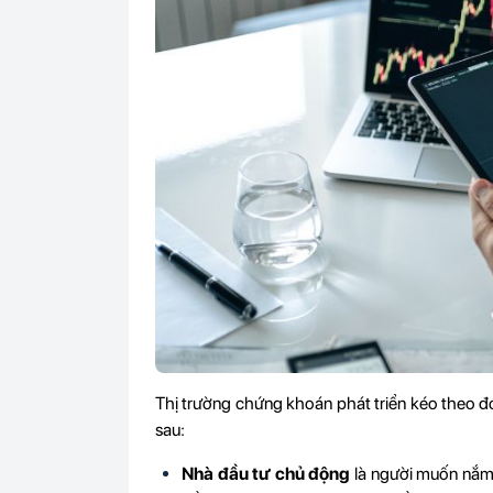
Thị trường chứng khoán phát triển kéo theo đó
sau:
Nhà đầu tư chủ động
là người muốn nắm 