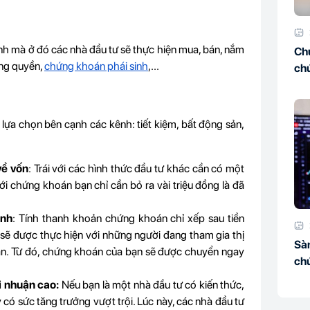
ính mà ở đó các nhà đầu tư sẽ thực hiện mua, bán, nắm
Chứ
hứng quyền,
chứng khoán phái sinh
,...
ch
lựa chọn bên cạnh các kênh: tiết kiệm, bất động sản,
về vốn
: Trái với các hình thức đầu tư khác cần có một
với chứng khoán bạn chỉ cần bỏ ra vài triệu đồng là đã
anh
: Tính thanh khoản chứng khoán chỉ xếp sau tiền
sẽ được thực hiện với những người đang tham gia thị
Sàn
ắn. Từ đó, chứng khoán của bạn sẽ được chuyển ngay
chứ
i nhuận cao:
Nếu bạn là một nhà đầu tư có kiến thức,
có sức tăng trưởng vượt trội. Lúc này, các nhà đầu tư