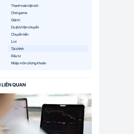
Thanh toán tiện ích
Chơi game
Giải trí
Du lịch/Vận chuyển
Chuyển tiền
Lì xì
Tài chính
Đầu tư
Nhập môn chứng khoán
N LIÊN QUAN