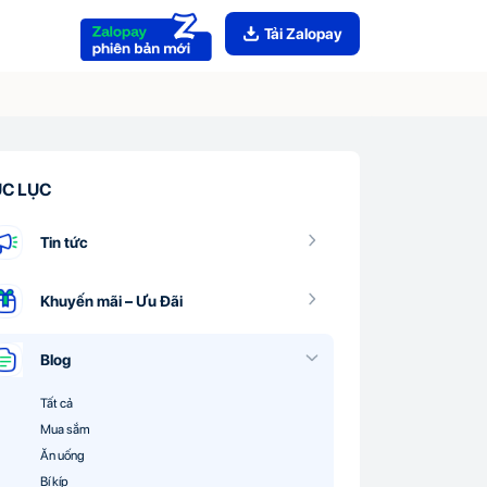
Tải Zalopay
C LỤC
Tin tức
Khuyến mãi – Ưu Đãi
Blog
Tất cả
Mua sắm
Ăn uống
Bí kíp