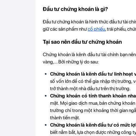
Đầu tư chứng khoán là gì?
Đầu tư chứng khoán là hình thức đầu tư tài ch
giữ các sản phẩm
như
cổ phiếu
, trái phiếu, c
Tại sao nên đầu tư chứng khoán
Chứng khoán là kênh đầu tư tài chính bạn nên 
vàng,... Bởi những lý do sau:
Chứng khoán là kênh đầu tư linh hoạt 
số vốn lớn để có thể gia nhập thị trường, 
trở thành một nhà đầu tư trên thị trường.
Chứng khoán có tính thanh khoản nh
mặt. Mọi giao dịch mua, bán chứng khoán 
trường chỉ trong một khoảng thời gian ng
thành tiền mặt.
Chứng khoán là kênh đầu tư có mức lợ
biết nắm bắt, lựa chọn được những công ty 