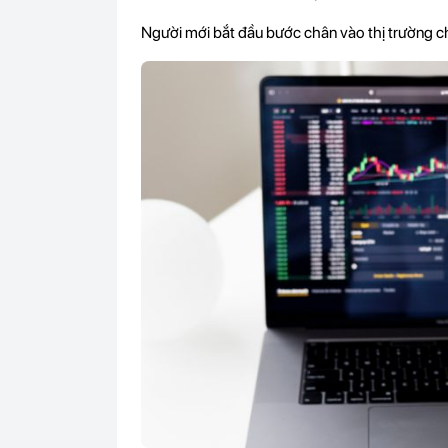
Người mới bắt đầu bước chân vào thị trường ch