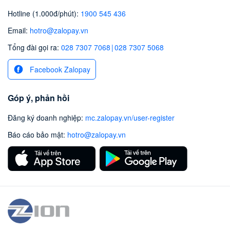
Hotline (1.000đ/phút)
:
1900 545 436
Email
:
hotro@zalopay.vn
Tổng đài gọi ra:
028 7307 7068
|
028 7307 5068
Facebook Zalopay
Góp ý, phản hồi
Đăng ký doanh nghiệp
:
mc.zalopay.vn/user-register
Báo cáo bảo mật
:
hotro@zalopay.vn