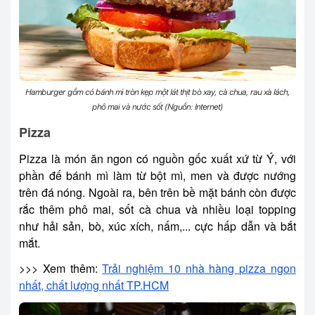
Hamburger gồm có bánh mì tròn kẹp một lát thịt bò xay, cà chua, rau xà lách,
phô mai và nước sốt (Nguồn: Internet)
Pizza
Pizza là món ăn ngon có nguồn gốc xuất xứ từ Ý, với
phần đế bánh mì làm từ bột mì, men và được nướng
trên đá nóng. Ngoài ra, bên trên bề mặt bánh còn được
rắc thêm phô mai, sốt cà chua và nhiều loại topping
như hải sản, bò, xúc xích, nấm,... cực hấp dẫn và bắt
mắt.
>>> Xem thêm:
Trải nghiệm 10 nhà hàng pizza ngon
nhất, chất lượng nhất TP.HCM