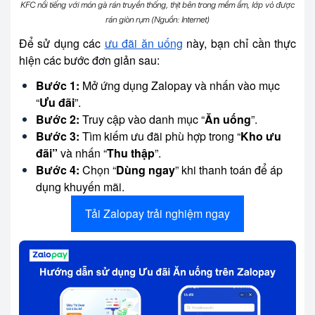
KFC nổi tiếng với món gà rán truyền thống, thịt bên trong mềm ẩm, lớp vỏ được
rán giòn rụm (Nguồn: Internet)
Để sử dụng các
ưu đãi ăn uống
này, bạn chỉ cần thực
hiện các bước đơn giản sau:
Bước 1:
Mở ứng dụng Zalopay và nhấn vào mục
“
Ưu đãi
”.
Bước 2:
Truy cập vào danh mục “
Ăn uống
”.
Bước 3:
Tìm kiếm ưu đãi phù hợp trong “
Kho ưu
đãi”
và nhấn “
Thu thập
”.
Bước 4:
Chọn “
Dùng ngay
” khi thanh toán để áp
dụng khuyến mãi.
Tải Zalopay trải nghiệm ngay