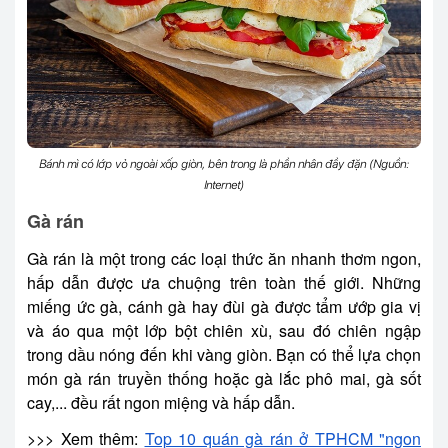
Bánh mì có lớp vỏ ngoài xốp giòn, bên trong là phần nhân đầy đặn (Nguồn:
Internet)
Gà rán
Gà rán là một trong các loại thức ăn nhanh thơm ngon,
hấp dẫn được ưa chuộng trên toàn thế giới. Những
miếng ức gà, cánh gà hay đùi gà được tẩm ướp gia vị
và áo qua một lớp bột chiên xù, sau đó chiên ngập
trong dầu nóng đến khi vàng giòn. Bạn có thể lựa chọn
món gà rán truyền thống hoặc gà lắc phô mai, gà sốt
cay,... đều rất ngon miệng và hấp dẫn.
>>> Xem thêm:
Top 10 quán gà rán ở TPHCM "ngon