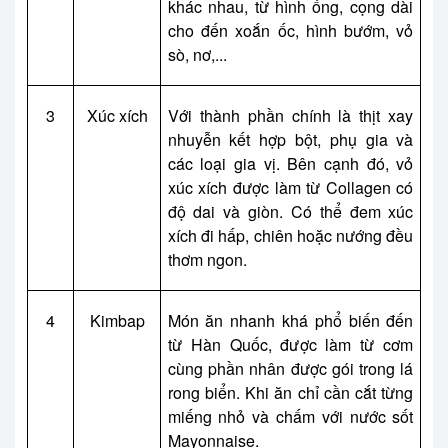
khác nhau, từ hình ống, cọng dài
cho đến xoắn ốc, hình bướm, vỏ
sò, nơ,...
3
Xúc xích
Với thành phần chính là thịt xay
nhuyễn kết hợp bột, phụ gia và
các loại gia vị. Bên cạnh đó, vỏ
xúc xích được làm từ Collagen có
độ dai và giòn. Có thể đem xúc
xích đi hấp, chiên hoặc nướng đều
thơm ngon.
4
Kimbap
Món ăn nhanh khá phổ biến đến
từ Hàn Quốc, được làm từ cơm
cùng phần nhân được gói trong lá
rong biển. Khi ăn chỉ cần cắt từng
miếng nhỏ và chấm với nước sốt
Mayonnaise.