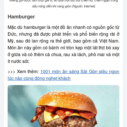
Miếng gà được tẩm ướp gia vị, áo qua một lớp bột chiên xù, chiên ngập trong
dầu nóng đến khi vàng giòn (Nguồn: Internet)
Hamburger
Mặc dù hamburger là một đồ ăn nhanh có nguồn gốc từ
Đức, nhưng đã được phát triển và phổ biến rộng rãi ở
Mỹ, sau đó lan rộng ra thế giới, bao gồm cả Việt Nam.
Món ăn này gồm có bánh mì tròn kẹp một lát thịt bò xay
ở giữa và có thêm cà chua, rau xà lách, phô mai và một
ít nước sốt.
>>> Xem thêm:
1001 món ăn sáng Sài Gòn siêu ngon
lúc nào cũng đông nghẹt khách