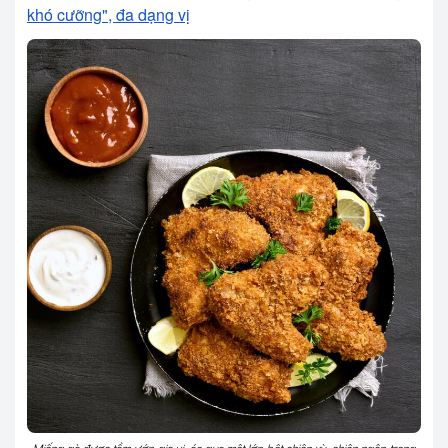
khó cưỡng", đa dạng vị