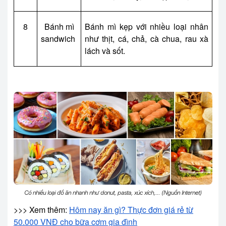
8
Bánh mì
Bánh mì kẹp với nhiều loại nhân
sandwich
như thịt, cá, chả, cà chua, rau xà
lách và sốt.
Có nhiều loại đồ ăn nhanh như donut, pasta, xúc xích,... (Nguồn Internet)
>>> Xem thêm:
Hôm nay ăn gì? Thực đơn giá rẻ từ
50.000 VNĐ cho bữa cơm gia đình