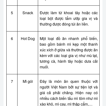
5
Snack
Được làm từ khoai tây hoặc các
loại bột được tẩm ướp gia vị và
thường được đóng túi ăn liền.
6
Hot Dog
Một loại đồ ăn nhanh phổ biến,
bao gồm bánh mì kẹp một thanh
xúc xích ở giữa và thường được ăn
kèm với các loại gia vị như mù tạt,
tương cà, hành tây hoặc dưa cải
muối.
7
Mì gói
Đây là món ăn quen thuộc với
người Việt Nam bởi sự tiện lợi và
giá cả phải chăng. Hiện nay có
nhiều cách biến tấu mì tôm như mì
xào khô, mì cay, mì thập cẩm,…