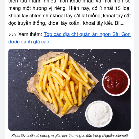
biến tấu thành nhiều món khác nhau và mỗi món sẽ
mang một hương vị riêng. Hiện nay, có ít nhất 15 loại
khoai tây chiên như khoai tây cắt lát mỏng, khoai tây cắt
dọc truyền thống, khoai tây xoắn, khoai tây kiểu Bỉ,...
>>> Xem thêm:
Top các địa chỉ quán ăn ngon Sài Gòn
được đánh giá cao
Khoai tây chiên có hương vị giòn tan, thơm ngon đặc trưng (Nguồn: Internet)