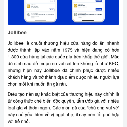
Jollibee
Jollibee là chuỗi thương hiệu cửa hàng đồ ăn nhanh
được thành lập vào năm 1975 và hiện đang có hơn
1.300 cửa hàng tại các quốc gia trên khắp thế giới. Mặc
dù sinh sau đẻ muộn so với cái tên khổng lồ như KFC,
nhưng hiện nay Jollibee đã chinh phục được nhiều
khách hàng và trở thành địa điểm được nhiều người lựa
chọn mỗi khi muốn ăn gà rán.
Điều tạo nên sự khác biệt của thương hiệu này chính là
từ công thức chế biến độc quyền, tẩm ướp gà với nhiều
loại gia vị thơm ngon. Các món gà của “chú ong vui vẻ”
này chủ yếu thiên về vị ngọt nhẹ, ít cay nên rất phù hợp
với trẻ nhỏ.