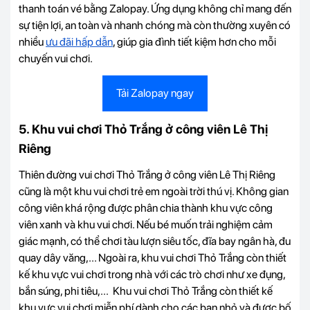
thanh toán vé bằng Zalopay. Ứng dụng không chỉ mang đến
sự tiện lợi, an toàn và nhanh chóng mà còn thường xuyên có
nhiều
ưu đãi hấp dẫn
, giúp gia đình tiết kiệm hơn cho mỗi
chuyến vui chơi.
Tải Zalopay ngay
5. Khu vui chơi Thỏ Trắng ở công viên Lê Thị
Riêng
Thiên đường vui chơi Thỏ Trắng ở công viên Lê Thị Riêng
cũng là một khu vui chơi trẻ em ngoài trời thú vị. Không gian
công viên khá rộng được phân chia thành khu vực công
viên xanh và khu vui chơi. Nếu bé muốn trải nghiệm cảm
giác mạnh, có thể chơi tàu lượn siêu tốc, đĩa bay ngân hà, đu
quay dây văng,... Ngoài ra, khu vui chơi Thỏ Trắng còn thiết
kế khu vực vui chơi trong nhà với các trò chơi như xe đụng,
bắn súng, phi tiêu,... Khu vui chơi Thỏ Trắng còn thiết kế
khu vực vui chơi miễn phí dành cho các bạn nhỏ và được bố