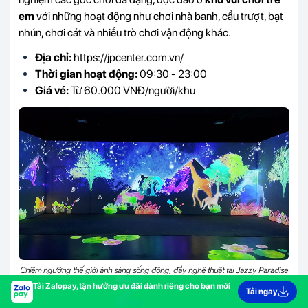
em
với những hoạt động như chơi nhà banh, cầu trượt, bạt
nhún, chơi cát và nhiều trò chơi vận động khác.
Địa chỉ:
https://jpcenter.com.vn/
Thời gian hoạt động:
09:30 - 23:00
Giá vé:
Từ 60.000 VNĐ/người/khu
Chiêm ngưỡng thế giới ánh sáng sống động, đầy nghệ thuật tại Jazzy Paradise
(Nguồn: Internet)
Tải Zalopay, tận hưởng ưu đãi dành riêng cho bạn mới
Tải ngay