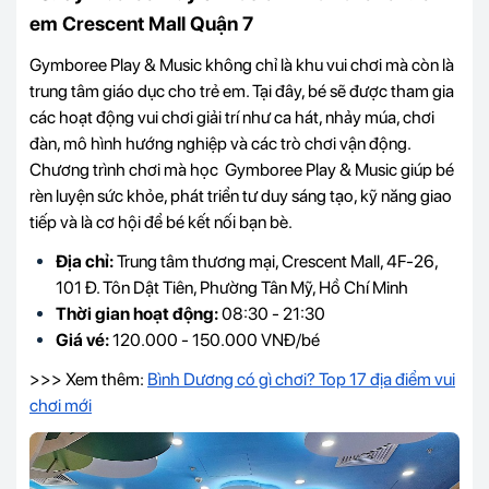
em Crescent Mall Quận 7
Gymboree Play & Music không chỉ là khu vui chơi mà còn là
trung tâm giáo dục cho trẻ em. Tại đây, bé sẽ được tham gia
các hoạt động vui chơi giải trí như ca hát, nhảy múa, chơi
đàn, mô hình hướng nghiệp và các trò chơi vận động.
Chương trình chơi mà học Gymboree Play & Music giúp bé
rèn luyện sức khỏe, phát triển tư duy sáng tạo, kỹ năng giao
tiếp và là cơ hội để bé kết nối bạn bè.
Địa chỉ:
Trung tâm thương mại, Crescent Mall, 4F-26,
101 Đ. Tôn Dật Tiên, Phường Tân Mỹ, Hồ Chí Minh
Thời gian hoạt động:
08:30 - 21:30
Giá vé:
120.000 - 150.000 VNĐ/bé
>>> Xem thêm:
Bình Dương có gì chơi? Top 17 địa điểm vui
chơi mới