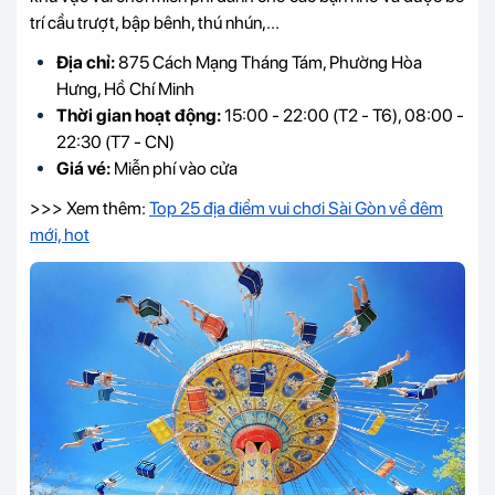
trí cầu trượt, bập bênh, thú nhún,...
Địa chỉ:
875 Cách Mạng Tháng Tám, Phường Hòa
Hưng, Hồ Chí Minh
Thời gian hoạt động:
15:00 - 22:00 (T2 - T6), 08:00 -
22:30 (T7 - CN)
Giá vé:
Miễn phí vào cửa
>>> Xem thêm:
Top 25 địa điểm vui chơi Sài Gòn về đêm
mới, hot