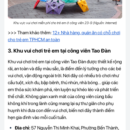
Khu vực vui chơi miễn phí cho trẻ em ở công viên 23-9 (Nguồn: Internet)
>>> Tham khảo thêm:
12+ Nhà hàng, quán ăn có chỗ chơi
cho trẻ em TPHCM an toàn
3. Khu vui chơi trẻ em tại công viên Tao Đàn
Khu vui chơi trẻ em tại công viên Tao Đàn được thiết kế rộng
rãi, an toàn và đầy màu sắc, là điểm đến lý tưởng cho các bé
vui chơi, vận động ngoài trời. Nơi đây có nhiều trò chơi như
cầu tuột, xích đu, bập bênh, thú nhún, nhà bóng… giúp các
em thỏa sức khám phá, rèn luyện sự khéo léo và phát triển
thể chất. Không gian xanh mát của công viên cùng bầu
không khí trong lành cũng mang lại sự thư giãn cho phụ
huynh khi đưa con đến vui chơi, biến nơi đây thành điểm
hẹn gia đình vào mỗi cuối tuần.
Địa chỉ:
57 Nguyễn Thị Minh Khai, Phường Bến Thành,