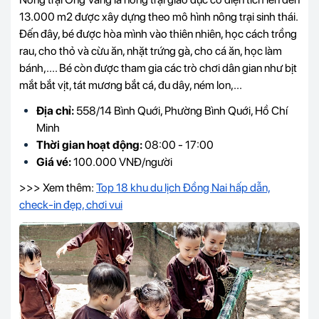
13.000 m2 được xây dựng theo mô hình nông trại sinh thái.
Đến đây, bé được hòa mình vào thiên nhiên, học cách trồng
rau, cho thỏ và cừu ăn, nhặt trứng gà, cho cá ăn, học làm
bánh,.... Bé còn được tham gia các trò chơi dân gian như bịt
mắt bắt vịt, tát mương bắt cá, đu dây, ném lon,...
Địa chỉ:
558/14 Bình Quới, Phường Bình Quới, Hồ Chí
Minh
Thời gian hoạt động:
08:00 - 17:00
Giá vé:
100.000 VNĐ/người
>>> Xem thêm:
Top 18 khu du lịch Đồng Nai hấp dẫn,
check-in đẹp, chơi vui