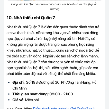
Công viên Gia Định có khu trò chơi cho trẻ em thỏa thích vui đùa (Nguồn:
Internet)
10. Nhà thiếu nhi Quận 7
Nhà thiếu nhi Quận 7 là điểm đến quen thuộc dành cho trẻ
em và thanh thiếu niên trong khu vực với nhiều hoạt động
học tập, vui chơi và rèn luyện kỹ năng bổ ích. Nơi đây có
không gian rộng rãi, được trang bị các phòng học năng
khiếu như múa, hát, võ thuật,… cùng sân chơi ngoài trời để
trẻ thỏa sức vận động. Ngoài việc tạo sân chơi lành mạnh,
Nhà thiếu nhi Quận 7 còn thường xuyên tổ chức các lớp
học ngoại khóa, hội thi, biểu diễn nghệ thuật, giúp các em
phát triển toàn diện cả về trí tuệ, thể chất lẫn năng khiếu.
Địa chỉ:
Số 193 Đường số 30, Phường Tân Hưng, Hồ
Chí Minh
Thời gian hoạt động:
08:00 - 21:00
Giá vé:
Miễn phí
>>> Xem thêm:
Điểm danh các quán buffet Quận 7 cực