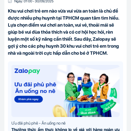
Ngày:
01:00
-
30/09
/
2025
Khu vui chơi trẻ em nào vừa vui vừa an toàn là chủ đề
được nhiều phụ huynh tại TPHCM quan tâm tìm hiểu.
Lựa chọn điểm vui chơi an toàn, vui vẻ, thoải mái sẽ
giúp bé vui đùa thỏa thích và có cơ hội học hỏi, rèn
luyện một số kỹ năng cần thiết. Sau đây, Zalopay sẽ
gợi ý cho các phụ huynh 30 khu vui chơi trẻ em trong
nhà và ngoài trời cực hấp dẫn cho bé ở TPHCM.
Ưu đãi phủ phê - Ăn uống no nê
Thưởng thức ẩm thực không lo về giá với hàng ngàn ưu