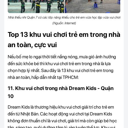
Nhà thiếu nhi Quận 7 có các lớp năng khiếu cho trẻ em vừa học tập vừa vui chơi
(Nguồn: Internet)
Top 13 khu vui chơi trẻ em trong nhà
an toàn, cực vui
Nếu bố mẹ lo ngại thời tiết nắng nóng, mưa gió ảnh hưởng
đến sức khỏe bé thì khu vui chơi trẻ em trong nhà là lựa
chọn hợp lý nhất. Sau đây là 13 khu vui chơi trẻ em trong
nhà an toàn, hấp dẫn nhất tại TPHCM:
11. Khu vui chơi trong nhà Dream Kids - Quận
10
Dream Kids là thương hiệu khu vui chơi giải trí cho trẻ em
đến từ Nhật Bản. Các hoạt động vui chơi tại Dream Kids
không đơn thuần chỉ là vui chơi, giải trí mà còn giúp bé học
tập, sáng tạo, nuôi dưỡng tâm lý, rèn luyện thể lực. Khu vui