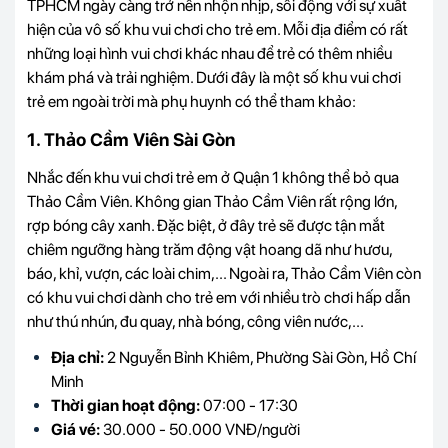
TPHCM ngày càng trở nên nhộn nhịp, sôi động với sự xuất
hiện của vô số khu vui chơi cho trẻ em. Mỗi địa điểm có rất
những loại hình vui chơi khác nhau để trẻ có thêm nhiều
khám phá và trải nghiệm. Dưới đây là một số khu vui chơi
trẻ em ngoài trời mà phụ huynh có thể tham khảo:
1. Thảo Cầm Viên Sài Gòn
Nhắc đến khu vui chơi trẻ em ở Quận 1 không thể bỏ qua
Thảo Cầm Viên. Không gian Thảo Cầm Viên rất rộng lớn,
rợp bóng cây xanh. Đặc biệt, ở đây trẻ sẽ được tận mắt
chiêm ngưỡng hàng trăm động vật hoang dã như hươu,
báo, khỉ, vượn, các loài chim,... Ngoài ra, Thảo Cầm Viên còn
có khu vui chơi dành cho trẻ em với nhiều trò chơi hấp dẫn
như thú nhún, đu quay, nhà bóng, công viên nước,...
Địa chỉ:
2 Nguyễn Bỉnh Khiêm, Phường Sài Gòn, Hồ Chí
Minh
Thời gian hoạt động:
07:00 - 17:30
Giá vé:
30.000 - 50.000 VNĐ/người