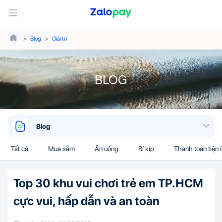
Blog
Giải trí
BLOG
Blog
Tất cả
Mua sắm
Ăn uống
Bí kíp
Thanh toán tiện 
Top 30 khu vui chơi trẻ em TP.HCM
cực vui, hấp dẫn và an toàn