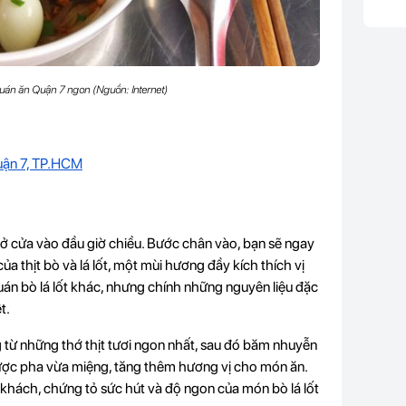
 quán ăn Quận 7 ngon (Nguồn: Internet)
uận 7, TP.HCM
 cửa vào đầu giờ chiều. Bước chân vào, bạn sẽ ngay
a thịt bò và lá lốt, một mùi hương đầy kích thích vị
uán bò lá lốt khác, nhưng chính những nguyên liệu đặc
t.
 từ những thớ thịt tươi ngon nhất, sau đó băm nhuyễn
được pha vừa miệng, tăng thêm hương vị cho món ăn.
hách, chứng tỏ sức hút và độ ngon của món bò lá lốt