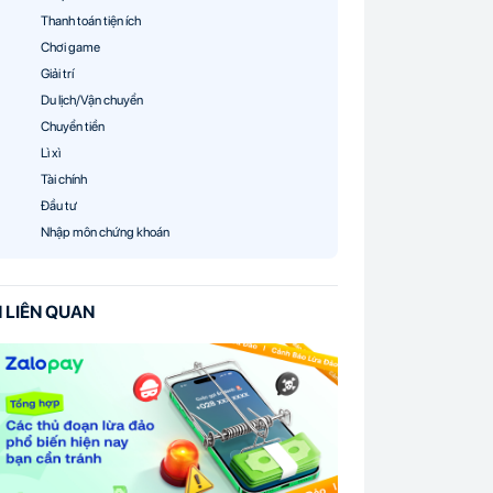
Thanh toán tiện ích
Chơi game
Giải trí
Du lịch/Vận chuyển
Chuyển tiền
Lì xì
Tài chính
Đầu tư
Nhập môn chứng khoán
N LIÊN QUAN