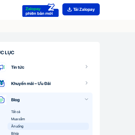
Tải Zalopay
C LỤC
Tin tức
Khuyến mãi – Ưu Đãi
Blog
Tất cả
Mua sắm
Ăn uống
Bí kíp