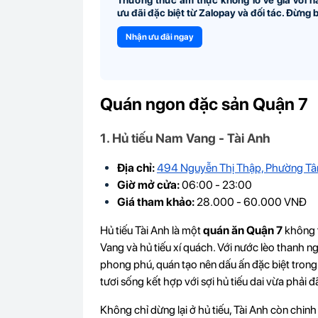
Thưởng thức ẩm thực không lo về giá với 
ưu đãi đặc biệt từ Zalopay và đối tác. Đừng bỏ
Nhận ưu đãi ngay
Quán ngon đặc sản Quận 7
1. Hủ tiếu Nam Vang - Tài Anh
Địa chỉ:
494 Nguyễn Thị Thập, Phường Tâ
Giờ mở cửa:
06:00 - 23:00
Giá tham khảo:
28.000 - 60.000 VNĐ
Hủ tiếu Tài Anh là một
quán ăn Quận 7
không 
Vang và hủ tiếu xí quách. Với nước lèo thanh n
phong phú, quán tạo nên dấu ấn đặc biệt trong 
tươi sống kết hợp với sợi hủ tiếu dai vừa phải 
Không chỉ dừng lại ở hủ tiếu, Tài Anh còn ch