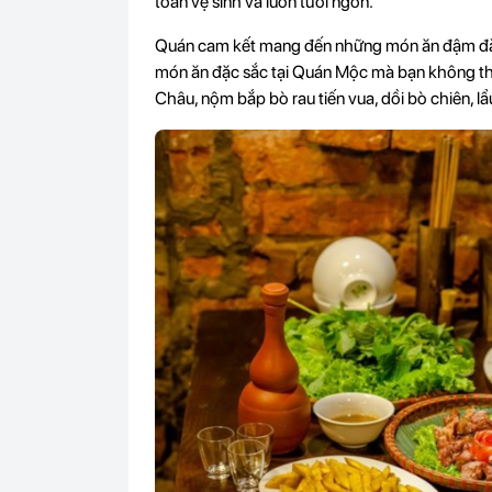
toàn vệ sinh và luôn tươi ngon.
Quán cam kết mang đến những món ăn đậm đà, tr
món ăn đặc sắc tại Quán Mộc mà bạn không th
Châu, nộm bắp bò rau tiến vua, dồi bò chiên, lẩ