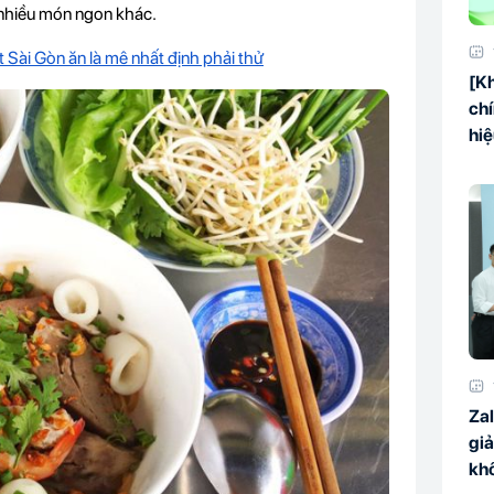
à nhiều món ngon khác.
 Sài Gòn ăn là mê nhất định phải thử
[Kh
chí
hi
Zal
giả
kh