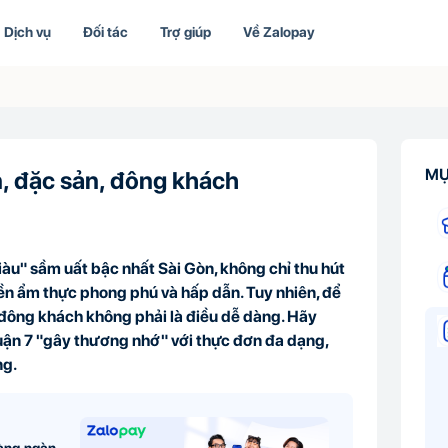
Dịch vụ
Đối tác
Trợ giúp
Về Zalopay
MỤ
, đặc sản, đông khách
àu" sầm uất bậc nhất Sài Gòn, không chỉ thu hút
nền ẩm thực phong phú và hấp dẫn. Tuy nhiên, để
đông khách không phải là điều dễ dàng. Hãy
ận 7 "gây thương nhớ" với thực đơn đa dạng,
ng.