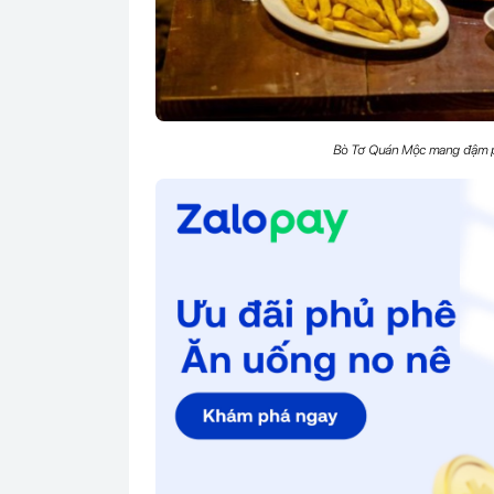
Bò Tơ Quán Mộc mang đậm ph