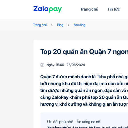
Trang chủ
Tin tức
Trang chủ
Blog
Ăn uống
Top 20 quán ăn Quận 7 ngon
Ngày:
15:00
-
26/05
/
2024
Quận 7 được mệnh danh là "khu phố nhà gi
bởi những khu đô thị hiện đại mà còn bởi 
tìm được những quán ăn ngon, đặc sản và 
cùng ZaloPay khám phá top 20 quán ăn Qu
hương vị khó cưỡng và không gian ấn tượ
Ưu đãi phủ phê - Ăn uống no nê