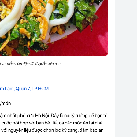
i với mắm nêm đậm đà (Nguồn: Internet)
Him Lam, Quận 7, TP.HCM
Đ/món
 chất phố xưa Hà Nội. Đây là nơi lý tưởng để bạn tổ
cuộc hội họp với bạn bè. Tất cả các món ăn tại nhà
, với nguyên liệu được chọn lọc kỹ càng, đảm bảo an