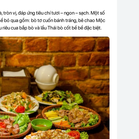
òn vị, đáp ứng tiêu chí tươi – ngon – sạch. Một số
ể bỏ qua gồm: bò tơ cuốn bánh tráng, bê chao Mộc
u riêu cua bắp bò và lẩu Thái bò cốt bề bề đặc biệt.