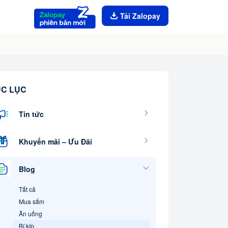
Tải Zalopay
C LỤC
Tin tức
Khuyến mãi – Ưu Đãi
Blog
Tất cả
Mua sắm
Ăn uống
Bí kíp