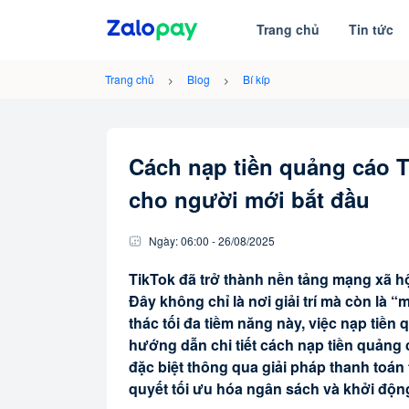
Trang chủ
Tin tức
Trang chủ
Blog
Bí kíp
Cách nạp tiền quảng cáo T
cho người mới bắt đầu
Ngày:
06:00
-
26/08
/
2025
TikTok đã trở thành nền tảng mạng xã h
Đây không chỉ là nơi giải trí mà còn là
thác tối đa tiềm năng này, việc nạp tiền 
hướng dẫn chi tiết cách nạp tiền quảng 
đặc biệt thông qua giải pháp thanh toán
quyết tối ưu hóa ngân sách và khởi độn