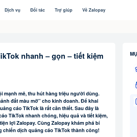
Dịch vụ
Đối tác
Trợ giúp
Về Zalopay
MỤ
ikTok nhanh – gọn – tiết kiệm
ội mạnh mẽ, thu hút hàng triệu người dùng.
 “mảnh đất màu mỡ” cho kinh doanh. Để khai
quảng cáo TikTok là rất cần thiết. Sau đây là
cáo TikTok nhanh chóng, hiệu quả và tiết kiệm,
 tiện lợi Zalopay. Cùng Zalopay khám phá bí
g chiến dịch quảng cáo TikTok thành công!