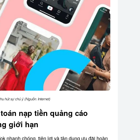
hu hút sự chú ý (Nguồn: Internet)
 toán nạp tiền quảng cáo
ng giới hạn
ok nhanh chóng, tiện lợi và tận dụng ưu đãi hoàn