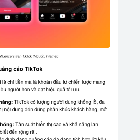
fluencers trên TikTok (Nguồn: Internet)
quảng cáo TikTok
 là chi tiền mà là khoản đầu tư chiến lược mang
hiều người hơn và đạt hiệu quả tối ưu.
 năng:
TikTok có lượng người dùng khổng lồ, đa
thị nội dung đến đúng phân khúc khách hàng, mở
chóng:
Tần suất hiển thị cao và khả năng lan
iết đến rộng rãi.
c định dạng quảng cáo đa dạng tích hợp lời kêu