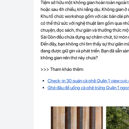
Tiệm sở hữu một không gian hoàn toàn ngoài tr
hoặc sau 4h chiều, khi nắng dịu. Không gian ở 
Khu tổ chức workshop gốm với các bàn dài phía
có thể thử sức với nghệ thuật làm gốm qua nhữ
chuyện, đọc sách, thư giản và thưởng thức một
Sài Gòn đều chứa đựng sự chăm chút, từ món 
Đến đây, bạn không chỉ tìm thấy sự thư giãn 
đang được giữ gìn và phát triển. Bạn đã sẵn s
không gian nên thơ này chưa?
>>> Tham khảo thêm:
Check-in 30 quán cà phê Quận 1 view cực 
Ghé đâu để uống cà phê trứng Quận 1 ngon