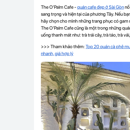
The O’Palm Cafe -
quán cafe đẹp ở Sài Gòn
nổi
sang trọng và hiện tại của phương Tây. Nếu bạn 
hãy chọn cho mình những trang phục có gam m
The O’Palm Cafe cũng là một trong những quá
uống thanh mát như: trà trái cây, trà táo, trà vải
>>> Tham khảo thêm:
Top 20 quán cà phê mu
nhanh, giá hợp lý