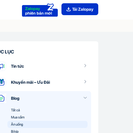
Tải Zalopay
C LỤC
Tin tức
Khuyến mãi – Ưu Đãi
Blog
Tất cả
Mua sắm
Ăn uống
Bí kíp