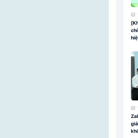
[Kh
chí
hi
y
Zal
giả
kh