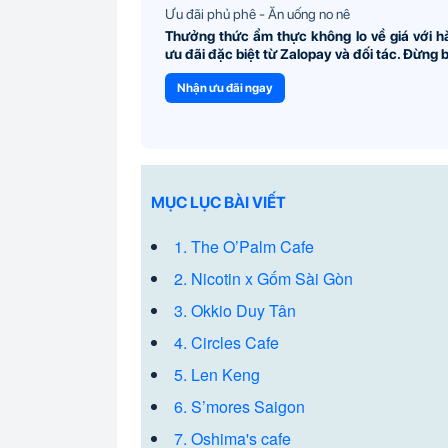
Ưu đãi phủ phê - Ăn uống no nê
Thưởng thức ẩm thực không lo về giá với 
ưu đãi đặc biệt từ Zalopay và đối tác. Đừng bỏ
Nhận ưu đãi ngay
MỤC LỤC BÀI VIẾT
1. The O’Palm Cafe
2. Nicotin x Gốm Sài Gòn
3. Okkio Duy Tân
4. Circles Cafe
5. Len Keng
6. S’mores Saigon
7. Oshima's cafe