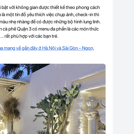
 bật với không gian được thiết kế theo phong cách
là một tín đồ yêu thích việc chụp ảnh, check-in thì
àu nhẹ nhàng để có được những bộ hình lung linh.
n cà phê Quận 3 có menu đa phần là các món thức
,... rất phù hợp với các bạn trẻ.
a mang về gần đây ở Hà Nội và Sài Gòn – Ngon,