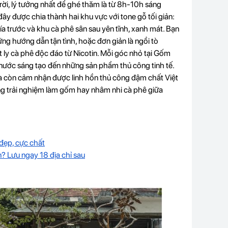
ời, lý tưởng nhất để ghé thăm là từ 8h-10h sáng
đây được chia thành hai khu vực với tone gỗ tối giản:
 trước và khu cà phê sân sau yên tĩnh, xanh mát. Bạn
ng hướng dẫn tận tình, hoặc đơn giản là ngồi tò
 ly cà phê độc đáo từ Nicotin. Mỗi góc nhỏ tại Gốm
nước sáng tạo đến những sản phẩm thủ công tinh tế.
mà còn cảm nhận được linh hồn thủ công đậm chất Việt
àng trải nghiệm làm gốm hay nhâm nhi cà phê giữa
đẹp, cực chất
? Lưu ngay 18 địa chỉ sau