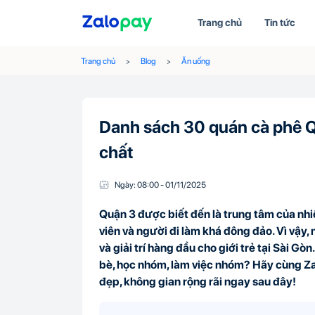
Trang chủ
Tin tức
Trang chủ
Blog
Ăn uống
Danh sách 30 quán cà phê Q
chất
Ngày:
08:00
-
01/11
/
2025
Quận 3 được biết đến là trung tâm của nhiề
viên và người đi làm khá đông đảo. Vì vậy,
và giải trí hàng đầu cho giới trẻ tại Sài G
bè, học nhóm, làm việc nhóm? Hãy cùng Z
đẹp, không gian rộng rãi ngay sau đây!