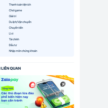
Thanh toán tiện ích
Chơi game
Giải trí
Du lịch/Vận chuyển
Chuyển tiền
Lì xì
Tài chính
Đầu tư
Nhập môn chứng khoán
N LIÊN QUAN