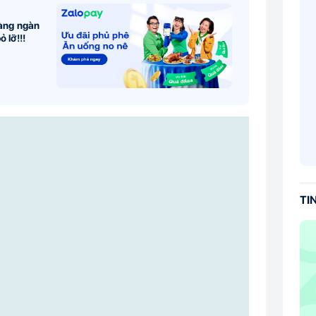
hàng ngàn
 lỡ!!!
TI