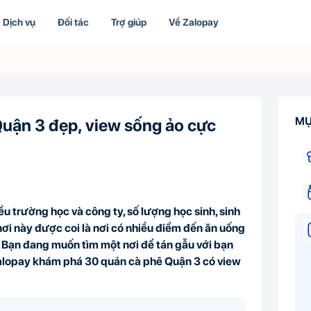
Dịch vụ
Đối tác
Trợ giúp
Về Zalopay
MỤ
uận 3 đẹp, view sống ảo cực
u trường học và công ty, số lượng học sinh, sinh
 nơi này được coi là nơi có nhiều điểm đến ăn uống
òn. Bạn đang muốn tìm một nơi để tán gẫu với bạn
alopay khám phá 30 quán cà phê Quận 3 có view