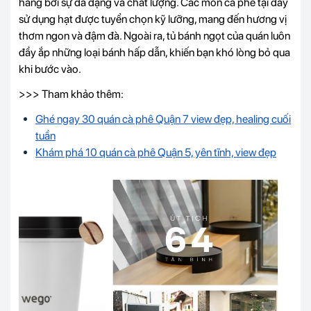
hàng bởi sự đa dạng và chất lượng. Các món cà phê tại đây
sử dụng hạt được tuyển chọn kỹ lưỡng, mang đến hương vị
thơm ngon và đậm đà. Ngoài ra, tủ bánh ngọt của quán luôn
đầy ắp những loại bánh hấp dẫn, khiến bạn khó lòng bỏ qua
khi bước vào.
>>> Tham khảo thêm:
Ghé ngay 30 quán cà phê Quận 7 view đẹp, healing cuối
tuần
Khám phá 10 quán cà phê Quận 5, yên tĩnh, view đẹp