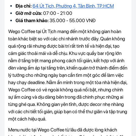
Địa chỉ:
64 Út Tịch, Phường 4, Tân Bình, TP.HCM
Giờ mở cửa:
07:00 - 21:00
Giá tham khảo:
35.000 - 55.000 VNĐ
Wego Coffee tại Út Tịch mang đến một không gian hoàn
toàn khác biệt so với các chi nhánh trước đây. Quán không
quá rộng rãi nhưng được bài trí rất tinh tế và hiện đại, tạo
cảm giác thoải mái và dễ chịu. Khu vực quầy bar rộng lớn
nằm ở tầng trệt mang phong cách tối giản, kết hợp với ánh
đèn vàng ấm áp tại tầng trên, khiến quán trở thành điểm đến
lý tưởng cho những ngày bạn cần tìm một góc để làm việc
hay chạy deadline. Nằm ẩn mình trong một tòa nhà hiện đại,
Wego Coffee có vẻ ngoài không quá nổi bật, nhưng chính
sự ấm cúng và dịu dàng bên trong đã chinh phục những ai
từng ghé qua. Không gian yên tĩnh, được decor nhẹ nhàng
với các chi tiết tối giản, giúp bạn có thể thư giãn và tập trung
một cách hiệu quả.
Menu nước tại Wego Coffee từ lâu đã được lòng khách