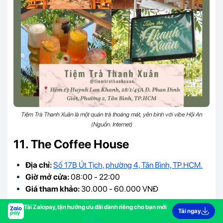
Tiệm Trà Thanh Xuân là một quán trà thoáng mát, yên bình với vibe Hội An
(Nguồn: Internet)
11. The Coffee House
Địa chỉ:
Số 17B Út Tịch, phường 4, Tân Bình, TP.HCM.
Giờ mở cửa:
08:00 - 22:00
Giá tham khảo:
30.000 - 60.000 VNĐ
The Coffee House gây ấn tượng với không gian được thiết
Tải Zalopay, tận hưởng ưu đãi dành riêng cho bạn mới
Tải ngay
kế tối giản nhưng vô cùng độc đáo, tinh tế, mang đến cảm