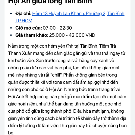
Hội An giữa lòng Tân Bình
Địa chỉ:
Hẻm 13 Huỳnh Lan Khanh, Phường 2, Tân Bình
,
TP.HCM
Giờ mở cửa:
07:00 - 22:30
Giá tham khảo:
25.000 - 42.000 VNĐ
Nằm trong một con hẻm yên tĩnh tại Tân Bình, Tiệm Trà
Thanh Xuân mang đến cảm giác gần gũi và thư thái ngay từ
khi bước vào. Sân trước rộng rãi với hàng cây xanh và
những cây dừa cao vút bao phủ, tạo nên không gian mát
mẻ, nhẹ nhàng và rất "chill". Phần không gian bên trong
quán được thiết kế với tone cam đất ấm áp, gợi nhớ đến
những con phố cổ ở Hội An. Những bức tranh trang trí về
Hội An kết hợp cùng bàn ghế gỗ màu trầm tạo nên một cảm
giác hoài niệm, như thể bạn đang tận hưởng một góc nhỏ
của phố cổ giữa lòng thành phố. Điều hòa mát lạnh, không
gian yên tĩnh cùng cách bài trí tinh tế khiến đây trở thành địa
điểm lý tưởng để làm việc, thư giãn hay trò chuyện cùng bạn
bè.