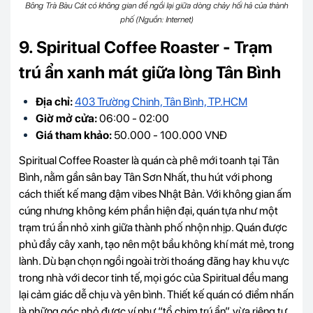
Bông Trà Bàu Cát có không gian để ngồi lại giữa dòng chảy hối hả của thành
phố (Nguồn: Internet)
9. Spiritual Coffee Roaster - Trạm
trú ẩn xanh mát giữa lòng Tân Bình
Địa chỉ:
403 Trường Chinh, Tân Bình, TP.HCM
Giờ mở cửa:
06:00 - 02:00
Giá tham khảo:
50.000 - 100.000 VNĐ
Spiritual Coffee Roaster là quán cà phê mới toanh tại Tân
Bình, nằm gần sân bay Tân Sơn Nhất, thu hút với phong
cách thiết kế mang đậm vibes Nhật Bản. Với không gian ấm
cúng nhưng không kém phần hiện đại, quán tựa như một
trạm trú ẩn nhỏ xinh giữa thành phố nhộn nhịp. Quán được
phủ đầy cây xanh, tạo nên một bầu không khí mát mẻ, trong
lành. Dù bạn chọn ngồi ngoài trời thoáng đãng hay khu vực
trong nhà với decor tinh tế, mọi góc của Spiritual đều mang
lại cảm giác dễ chịu và yên bình. Thiết kế quán có điểm nhấn
là những góc nhỏ được ví như “tổ chim trú ẩn”, vừa riêng tư