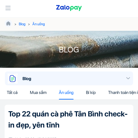
Blog
Ăn uống
BLOG
Blog
Tất cả
Mua sắm
Ăn uống
Bí kíp
Thanh toán tiện 
Top 22 quán cà phê Tân Bình check-
in đẹp, yên tĩnh