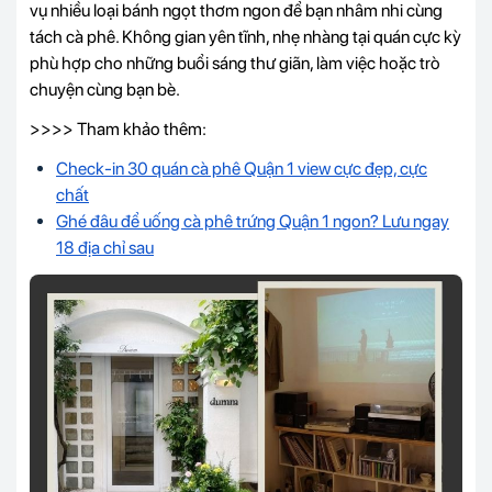
vụ nhiều loại bánh ngọt thơm ngon để bạn nhâm nhi cùng
tách cà phê. Không gian yên tĩnh, nhẹ nhàng tại quán cực kỳ
phù hợp cho những buổi sáng thư giãn, làm việc hoặc trò
chuyện cùng bạn bè.
>>>> Tham khảo thêm:
Check-in 30 quán cà phê Quận 1 view cực đẹp, cực
chất
Ghé đâu để uống cà phê trứng Quận 1 ngon? Lưu ngay
18 địa chỉ sau