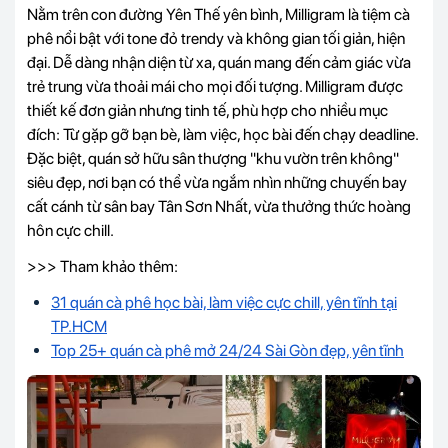
Nằm trên con đường Yên Thế yên bình, Milligram là tiệm cà
phê nổi bật với tone đỏ trendy và không gian tối giản, hiện
đại. Dễ dàng nhận diện từ xa, quán mang đến cảm giác vừa
trẻ trung vừa thoải mái cho mọi đối tượng. Milligram được
thiết kế đơn giản nhưng tinh tế, phù hợp cho nhiều mục
đích: Từ gặp gỡ bạn bè, làm việc, học bài đến chạy deadline.
Đặc biệt, quán sở hữu sân thượng "khu vườn trên không"
siêu đẹp, nơi bạn có thể vừa ngắm nhìn những chuyến bay
cất cánh từ sân bay Tân Sơn Nhất, vừa thưởng thức hoàng
hôn cực chill.
>>> Tham khảo thêm:
31 quán cà phê học bài, làm việc cực chill, yên tĩnh tại
TP.HCM
Top 25+ quán cà phê mở 24/24 Sài Gòn đẹp, yên tĩnh