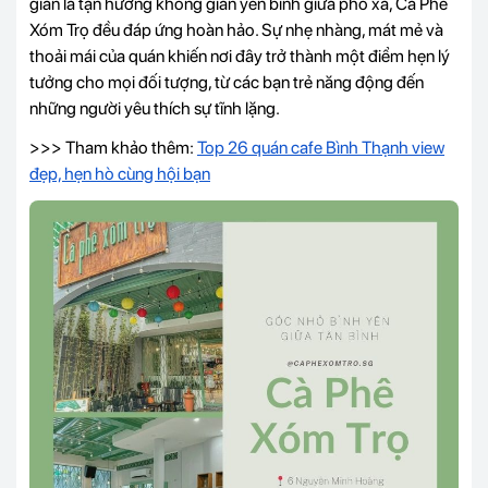
giản là tận hưởng không gian yên bình giữa phố xá, Cà Phê
Xóm Trọ đều đáp ứng hoàn hảo. Sự nhẹ nhàng, mát mẻ và
thoải mái của quán khiến nơi đây trở thành một điểm hẹn lý
tưởng cho mọi đối tượng, từ các bạn trẻ năng động đến
những người yêu thích sự tĩnh lặng.
>>> Tham khảo thêm:
Top 26 quán cafe Bình Thạnh view
đẹp, hẹn hò cùng hội bạn