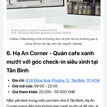
Cheese Coffee không chỉ là nơi thưởng thức cà phê mà còn là không gian lý
tưởng để bạn học tập, làm việc (Nguồn: Internet)
6. Hạ An Corner - Quán cafe xanh
mướt với góc check-in siêu xinh tại
Tân Bình
Địa chỉ:
41/6 Đồng Xoài, Phường 13 , Tân Bình
, TP.HCM
Giờ mở cửa:
09:00 - 22:00
Giá tham khảo:
25.000 - 55.000 VNĐ
Nằm yên bình trong một con hẻm nhỏ ở Tân Bình, Hạ An
Corner mang đến một không gian xanh mướt và dễ chịu, lý