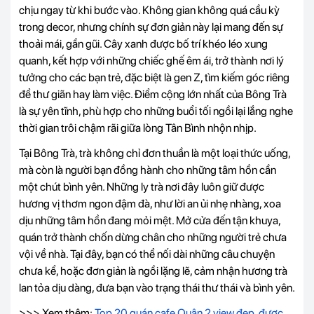
chịu ngay từ khi bước vào. Không gian không quá cầu kỳ
trong decor, nhưng chính sự đơn giản này lại mang đến sự
thoải mái, gần gũi. Cây xanh được bố trí khéo léo xung
quanh, kết hợp với những chiếc ghế êm ái, trở thành nơi lý
tưởng cho các bạn trẻ, đặc biệt là gen Z, tìm kiếm góc riêng
để thư giãn hay làm việc. Điểm cộng lớn nhất của Bông Trà
là sự yên tĩnh, phù hợp cho những buổi tối ngồi lại lắng nghe
thời gian trôi chậm rãi giữa lòng Tân Bình nhộn nhịp.
Tại Bông Trà, trà không chỉ đơn thuần là một loại thức uống,
mà còn là người bạn đồng hành cho những tâm hồn cần
một chút bình yên. Những ly trà nơi đây luôn giữ được
hương vị thơm ngon đậm đà, như lời an ủi nhẹ nhàng, xoa
dịu những tâm hồn đang mỏi mệt. Mở cửa đến tận khuya,
quán trở thành chốn dừng chân cho những người trẻ chưa
vội về nhà. Tại đây, bạn có thể nối dài những câu chuyện
chưa kể, hoặc đơn giản là ngồi lặng lẽ, cảm nhận hương trà
lan tỏa dịu dàng, đưa bạn vào trạng thái thư thái và bình yên.
>>> Xem thêm:
Top 20 quán cafe Quận 2 view đẹp, được