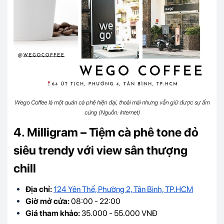
Wego Coffee là một quán cà phê hiện đại, thoải mái nhưng vẫn giữ được sự ấm
cúng (Nguồn: Internet)
4. Milligram – Tiệm cà phê tone đỏ
siêu trendy với view sân thượng
chill
Địa chỉ:
124 Yên Thế, Phường 2, Tân Bình, TP.HCM
Giờ mở cửa:
08:00 - 22:00
Giá tham khảo:
35.000 - 55.000 VNĐ