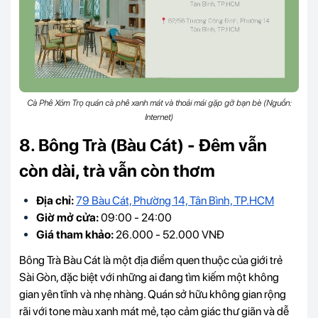
Cà Phê Xóm Trọ quán cà phê xanh mát và thoải mái gặp gỡ bạn bè (Nguồn:
Internet)
8. Bông Trà (Bàu Cát) - Đêm vẫn
còn dài, trà vẫn còn thơm
Địa chỉ:
79 Bàu Cát, Phường 14, Tân Bình, TP.HCM
Giờ mở cửa:
09:00 - 24:00
Giá tham khảo:
26.000 - 52.000 VNĐ
Bông Trà Bàu Cát là một địa điểm quen thuộc của giới trẻ
Sài Gòn, đặc biệt với những ai đang tìm kiếm một không
gian yên tĩnh và nhẹ nhàng. Quán sở hữu không gian rộng
rãi với tone màu xanh mát mẻ, tạo cảm giác thư giãn và dễ