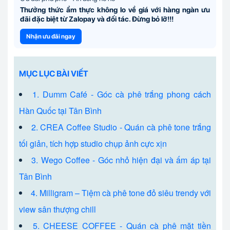
Thưởng thức ẩm thực không lo về giá với hàng ngàn ưu
đãi đặc biệt từ Zalopay và đối tác. Đừng bỏ lỡ!!!
Nhận ưu đãi ngay
MỤC LỤC BÀI VIẾT
1. Dumm Café - Góc cà phê trắng phong cách
Hàn Quốc tại Tân Bình
2. CREA Coffee Studio - Quán cà phê tone trắng
tối giản, tích hợp studio chụp ảnh cực xịn
3. Wego Coffee - Góc nhỏ hiện đại và ấm áp tại
Tân Bình
4. Milligram – Tiệm cà phê tone đỏ siêu trendy với
view sân thượng chill
5. CHEESE COFFEE - Quán cà phê mặt tiền