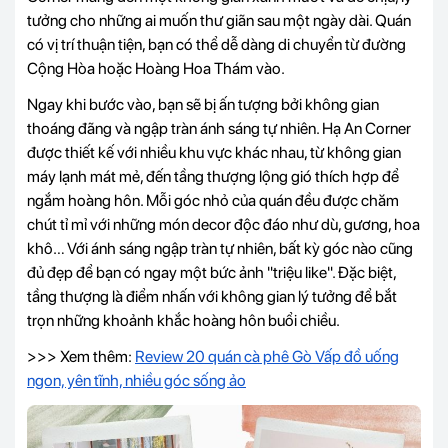
tưởng cho những ai muốn thư giãn sau một ngày dài. Quán
có vị trí thuận tiện, bạn có thể dễ dàng di chuyển từ đường
Cộng Hòa hoặc Hoàng Hoa Thám vào.
Ngay khi bước vào, bạn sẽ bị ấn tượng bởi không gian
thoáng đãng và ngập tràn ánh sáng tự nhiên. Hạ An Corner
được thiết kế với nhiều khu vực khác nhau, từ không gian
máy lạnh mát mẻ, đến tầng thượng lộng gió thích hợp để
ngắm hoàng hôn. Mỗi góc nhỏ của quán đều được chăm
chút tỉ mỉ với những món decor độc đáo như dù, gương, hoa
khô… Với ánh sáng ngập tràn tự nhiên, bất kỳ góc nào cũng
đủ đẹp để bạn có ngay một bức ảnh "triệu like". Đặc biệt,
tầng thượng là điểm nhấn với không gian lý tưởng để bắt
trọn những khoảnh khắc hoàng hôn buổi chiều.
>>> Xem thêm:
Review 20 quán cà phê Gò Vấp đồ uống
ngon, yên tĩnh, nhiều góc sống ảo