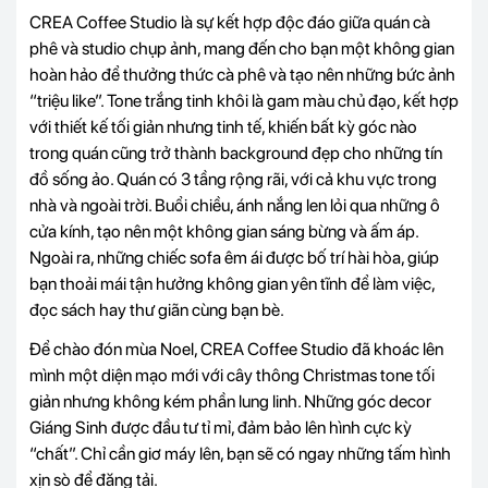
CREA Coffee Studio là sự kết hợp độc đáo giữa quán cà
phê và studio chụp ảnh, mang đến cho bạn một không gian
hoàn hảo để thưởng thức cà phê và tạo nên những bức ảnh
“triệu like”. Tone trắng tinh khôi là gam màu chủ đạo, kết hợp
với thiết kế tối giản nhưng tinh tế, khiến bất kỳ góc nào
trong quán cũng trở thành background đẹp cho những tín
đồ sống ảo. Quán có 3 tầng rộng rãi, với cả khu vực trong
nhà và ngoài trời. Buổi chiều, ánh nắng len lỏi qua những ô
cửa kính, tạo nên một không gian sáng bừng và ấm áp.
Ngoài ra, những chiếc sofa êm ái được bố trí hài hòa, giúp
bạn thoải mái tận hưởng không gian yên tĩnh để làm việc,
đọc sách hay thư giãn cùng bạn bè.
Để chào đón mùa Noel, CREA Coffee Studio đã khoác lên
mình một diện mạo mới với cây thông Christmas tone tối
giản nhưng không kém phần lung linh. Những góc decor
Giáng Sinh được đầu tư tỉ mỉ, đảm bảo lên hình cực kỳ
“chất”. Chỉ cần giơ máy lên, bạn sẽ có ngay những tấm hình
xịn sò để đăng tải.