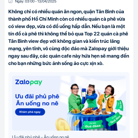
Ngày:
03:00
-
13/04
/
2025
Không chỉ có nhiều quán ăn ngon, quận Tân Bình của
thành phố Hồ Chí Minh còn có nhiều quán cà phê vừa
có view đẹp, vừa có đồ uống hấp dẫn. Nếu bạn là một
tín đồ cà phê thì không thể bỏ qua Top 22 quán cà phê
Tân Bình view đẹp với không gian và kiến trúc lãng
mạng, yên tĩnh, vô cùng độc đáo mà Zalopay giới thiệu
ngay sau đây, các quán cafe này hứa hẹn sẽ mang đến
cho bạn những bức ảnh sống ảo cực xịn xò.
Ưu đãi phủ phê - Ăn uống no nê