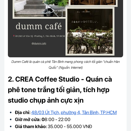
Dumm Café là quán cà phê Tân Bình mang phong cách tối giản "chuẩn Hàn
Quốc" (Nguồn: Internet)
2. CREA Coffee Studio - Quán cà
phê tone trắng tối giản, tích hợp
studio chụp ảnh cực xịn
Địa chỉ:
48/03 Út Tịch, phường 4, Tân Bình, TP.HCM
Giờ mở cửa:
0
8:00 - 22:00
Giá tham khảo:
35
.000 - 55.000 VNĐ