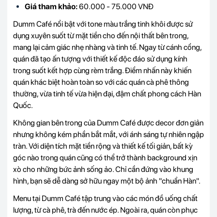
Giá tham khảo:
6
0.000 - 75.000 VNĐ
Dumm Café nổi bật với tone màu trắng tinh khôi được sử
dụng xuyên suốt từ mặt tiền cho đến nội thất bên trong,
mang lại cảm giác nhẹ nhàng và tinh tế. Ngay từ cánh cổng,
quán đã tạo ấn tượng với thiết kế độc đáo sử dụng kính
trong suốt kết hợp cùng rèm trắng. Điểm nhấn này khiến
quán khác biệt hoàn toàn so với các quán cà phê thông
thường, vừa tinh tế vừa hiện đại, đậm chất phong cách Hàn
Quốc.
Không gian bên trong của Dumm Café được decor đơn giản
nhưng không kém phần bắt mắt, với ánh sáng tự nhiên ngập
tràn. Với diện tích mặt tiền rộng và thiết kế tối giản, bất kỳ
góc nào trong quán cũng có thể trở thành background xịn
xò cho những bức ảnh sống ảo. Chỉ cần đứng vào khung
hình, bạn sẽ dễ dàng sở hữu ngay một bộ ảnh "chuẩn Hàn".
Menu tại Dumm Café tập trung vào các món đồ uống chất
lượng, từ cà phê, trà đến nước ép. Ngoài ra, quán còn phục