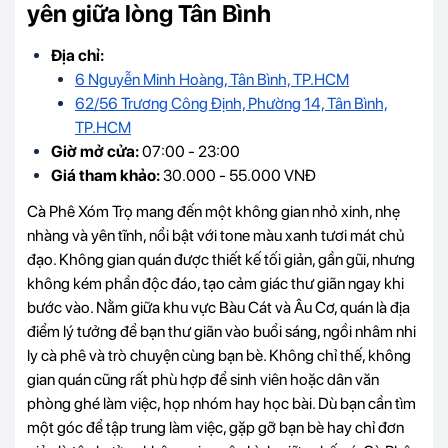
yên giữa lòng Tân Bình
Địa chỉ:
6 Nguyễn Minh Hoàng, Tân Bình, TP.HCM
62/56 Trương Công Định, Phường 14, Tân Bình,
TP.HCM
Giờ mở cửa:
07:00 - 23:00
Giá tham khảo:
30.000 - 55.000 VNĐ
Cà Phê Xóm Trọ mang đến một không gian nhỏ xinh, nhẹ
nhàng và yên tĩnh, nổi bật với tone màu xanh tươi mát chủ
đạo. Không gian quán được thiết kế tối giản, gần gũi, nhưng
không kém phần độc đáo, tạo cảm giác thư giãn ngay khi
bước vào. Nằm giữa khu vực Bàu Cát và Âu Cơ, quán là địa
điểm lý tưởng để bạn thư giãn vào buổi sáng, ngồi nhâm nhi
ly cà phê và trò chuyện cùng bạn bè. Không chỉ thế, không
gian quán cũng rất phù hợp để sinh viên hoặc dân văn
phòng ghé làm việc, họp nhóm hay học bài. Dù bạn cần tìm
một góc để tập trung làm việc, gặp gỡ bạn bè hay chỉ đơn