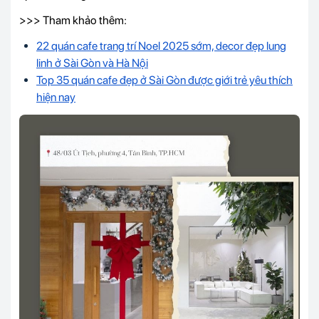
>>> Tham khảo thêm:
22 quán cafe trang trí Noel 2025 sớm, decor đẹp lung
linh ở Sài Gòn và Hà Nội
Top 35 quán cafe đẹp ở Sài Gòn được giới trẻ yêu thích
hiện nay