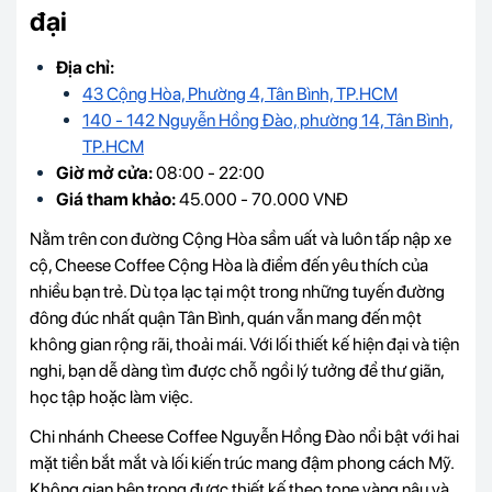
đại
Địa chỉ:
43 Cộng Hòa, Phường 4, Tân Bình, TP.HCM
140 - 142 Nguyễn Hồng Đào, phường 14, Tân Bình,
TP.HCM
Giờ mở cửa:
08:00 - 22:00
Giá tham khảo:
45.000 - 70.000 VNĐ
Nằm trên con đường Cộng Hòa sầm uất và luôn tấp nập xe
cộ, Cheese Coffee Cộng Hòa là điểm đến yêu thích của
nhiều bạn trẻ. Dù tọa lạc tại một trong những tuyến đường
đông đúc nhất quận Tân Bình, quán vẫn mang đến một
không gian rộng rãi, thoải mái. Với lối thiết kế hiện đại và tiện
nghi, bạn dễ dàng tìm được chỗ ngồi lý tưởng để thư giãn,
học tập hoặc làm việc.
Chi nhánh Cheese Coffee Nguyễn Hồng Đào nổi bật với hai
mặt tiền bắt mắt và lối kiến trúc mang đậm phong cách Mỹ.
Không gian bên trong được thiết kế theo tone vàng nâu và