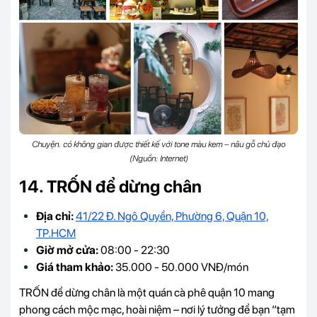
Chuyện. có không gian được thiết kế với tone màu kem – nâu gỗ chủ đạo
(Nguồn: Internet)
14. TRỐN để dừng chân
Địa chỉ:
41/22 Đ. Ngô Quyền, Phường 6, Quận 10,
TP.HCM
Giờ mở cửa:
08:00 - 22:30
Giá tham khảo:
35.000 - 50.000 VNĐ/món
TRỐN để dừng chân là một quán cà phê quận 10 mang
phong cách mộc mạc, hoài niệm – nơi lý tưởng để bạn “tạm