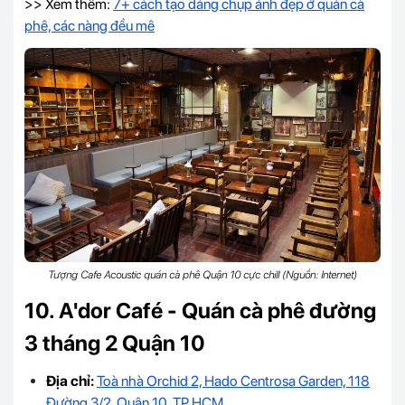
>> Xem thêm:
7+ cách tạo dáng chụp ảnh đẹp ở quán cà
phê, các nàng đều mê
Tượng Cafe Acoustic quán cà phê Quận 10 cực chill (Nguồn: Internet)
10. A'dor Café - Quán cà phê đường
3 tháng 2 Quận 10
Địa chỉ:
Toà nhà Orchid 2, Hado Centrosa Garden, 118
Đường 3/2, Quận 10, TP.HCM