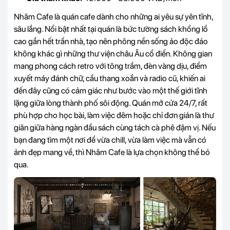
Nhâm Cafe là quán cafe dành cho những ai yêu sự yên tĩnh,
sâu lắng. Nổi bật nhất tại quán là bức tường sách khổng lồ
cao gần hết trần nhà, tạo nên phông nền sống ảo độc đáo
không khác gì những thư viện châu Âu cổ điển. Không gian
mang phong cách retro với tông trầm, đèn vàng dịu, điểm
xuyết máy đánh chữ, cầu thang xoắn và radio cũ, khiến ai
đến đây cũng có cảm giác như bước vào một thế giới tĩnh
lặng giữa lòng thành phố sôi động. Quán mở cửa 24/7, rất
phù hợp cho học bài, làm việc đêm hoặc chỉ đơn giản là thư
giãn giữa hàng ngàn đầu sách cùng tách cà phê đậm vị. Nếu
bạn đang tìm một nơi để vừa chill, vừa làm việc mà vẫn có
ảnh đẹp mang về, thì Nhâm Cafe là lựa chọn không thể bỏ
qua.