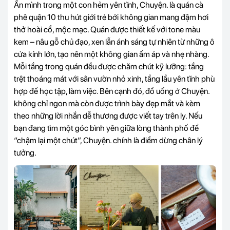
Ẩn mình trong một con hẻm yên tĩnh, Chuyện. là quán cà
phê quận 10 thu hút giới trẻ bởi không gian mang đậm hơi
thở hoài cổ, mộc mạc. Quán được thiết kế với tone màu
kem – nâu gỗ chủ đạo, xen lẫn ánh sáng tự nhiên từ những ô
cửa kính lớn, tạo nên một không gian ấm áp và nhẹ nhàng.
Mỗi tầng trong quán đều được chăm chút kỹ lưỡng: tầng
trệt thoáng mát với sân vườn nhỏ xinh, tầng lầu yên tĩnh phù
hợp để học tập, làm việc. Bên cạnh đó, đồ uống ở Chuyện.
không chỉ ngon mà còn được trình bày đẹp mắt và kèm
theo những lời nhắn dễ thương được viết tay trên ly. Nếu
bạn đang tìm một góc bình yên giữa lòng thành phố để
“chậm lại một chút”, Chuyện. chính là điểm dừng chân lý
tưởng.