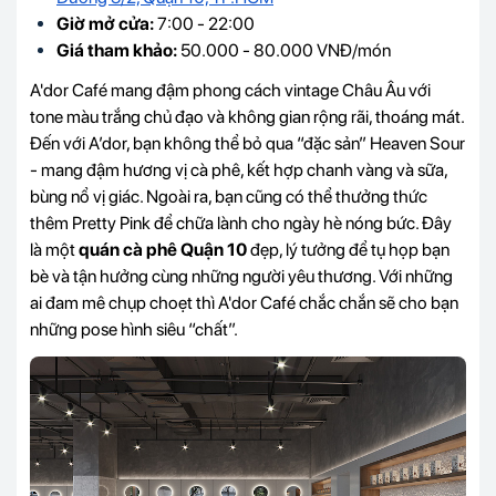
Giờ mở cửa:
7:00 - 22:00
Giá tham khảo:
50.000 - 80.000 VNĐ/món
A'dor Café mang đậm phong cách vintage Châu Âu với
tone màu trắng chủ đạo và không gian rộng rãi, thoáng mát.
Đến với A’dor, bạn không thể bỏ qua “đặc sản” Heaven Sour
- mang đậm hương vị cà phê, kết hợp chanh vàng và sữa,
bùng nổ vị giác. Ngoài ra, bạn cũng có thể thưởng thức
thêm Pretty Pink để chữa lành cho ngày hè nóng bức. Đây
là một
quán cà phê Quận 10
đẹp, lý tưởng để tụ họp bạn
bè và tận hưởng cùng những người yêu thương. Với những
ai đam mê chụp choẹt thì A'dor Café chắc chắn sẽ cho bạn
những pose hình siêu “chất”.