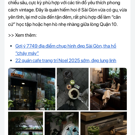
chiều sâu, cực kỳ phù hợp với các tín đồ yêu thích phong
cách vintage. Đây là quán hiếm hoi ở Sài Gòn vừa có gu, vừa
yên tĩnh, lại mở cửa đến tận đêm, rất phù hợp để làm “căn
cứ” học tập hoặc hẹn hò nhẹ nhàng giữa lòng Quận 10.
>> Xem thêm:
Gợi ý 7749 địa điểm chụp hình đẹp Sài Gòn, tha hồ
“cháy máy”
22 quán cafe trang trí Noel 2025 sớm, đẹp lung linh