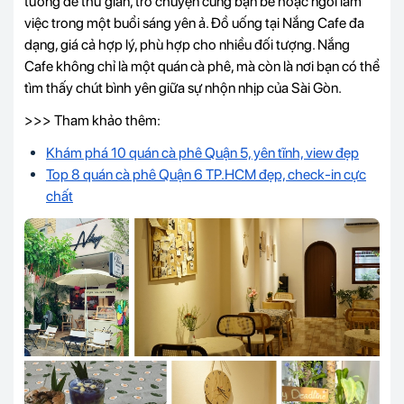
tưởng để thư giãn, trò chuyện cùng bạn bè hoặc ngồi làm
việc trong một buổi sáng yên ả. Đồ uống tại Nắng Cafe đa
dạng, giá cả hợp lý, phù hợp cho nhiều đối tượng. Nắng
Cafe không chỉ là một quán cà phê, mà còn là nơi bạn có thể
tìm thấy chút bình yên giữa sự nhộn nhịp của Sài Gòn.
>>> Tham khảo thêm:
Khám phá 10 quán cà phê Quận 5, yên tĩnh, view đẹp
Top 8 quán cà phê Quận 6 TP.HCM đẹp, check-in cực
chất