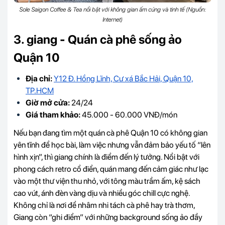
Sole Saigon Coffee & Tea nổi bật với không gian ấm cúng và tinh tế (Nguồn:
Internet)
3. giang - Quán cà phê sống ảo
Quận 10
Địa chỉ:
Y12 Đ. Hồng Lĩnh, Cư xá Bắc Hải, Quận 10,
TP.HCM
Giờ mở cửa:
24/24
Giá tham khảo:
45.000 - 60.000 VNĐ/món
Nếu bạn đang tìm một quán cà phê Quận 10 có không gian
yên tĩnh để học bài, làm việc nhưng vẫn đảm bảo yếu tố “lên
hình xịn”, thì giang chính là điểm đến lý tưởng. Nổi bật với
phong cách retro cổ điển, quán mang đến cảm giác như lạc
vào một thư viện thu nhỏ, với tông màu trầm ấm, kệ sách
cao vút, ánh đèn vàng dịu và nhiều góc chill cực nghệ.
Không chỉ là nơi để nhâm nhi tách cà phê hay trà thơm,
Giang còn “ghi điểm” với những background sống ảo đầy