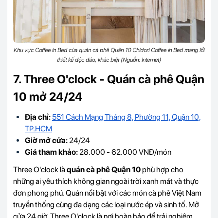
Khu vực Coffee in Bed của quán cà phê Quận 10 Chidori Coffee In Bed mang lối
thiết kế độc đáo, khác biệt (Nguồn: Internet)
7. Three O'clock - Quán cà phê Quận
10 mở 24/24
Địa chỉ:
551 Cách Mạng Tháng 8, Phường 11, Quận 10,
TP.HCM
Giờ mở cửa:
24/24
Giá tham khảo:
28.000 - 62.000 VNĐ/món
Three O'clock là
quán cà phê Quận 10
phù hợp cho
những ai yêu thích không gian ngoài trời xanh mát và thực
đơn phong phú. Quán nổi bật với các món cà phê Việt Nam
truyền thống cùng đa dạng các loại nước ép và sinh tố. Mở
cửa 24 giờ, Three O'clock là nơi hoàn hảo để trải nghiệm