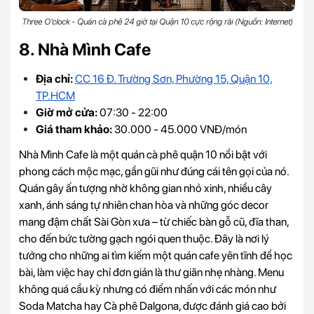
Three O'clock - Quán cà phê 24 giờ tại Quận 10 cực rộng rãi (Nguồn: Internet)
8. Nhà Mình Cafe
Địa chỉ:
CC 16 Đ. Trường Sơn, Phường 15, Quận 10,
TP.HCM
Giờ mở cửa:
07:30 - 22:00
Giá tham khảo:
30.000 - 45.000 VNĐ/món
Nhà Mình Cafe là một quán cà phê quận 10 nổi bật với
phong cách mộc mạc, gần gũi như đúng cái tên gọi của nó.
Quán gây ấn tượng nhờ không gian nhỏ xinh, nhiều cây
xanh, ánh sáng tự nhiên chan hòa và những góc decor
mang đậm chất Sài Gòn xưa – từ chiếc bàn gỗ cũ, đĩa than,
cho đến bức tường gạch ngói quen thuộc. Đây là nơi lý
tưởng cho những ai tìm kiếm một quán cafe yên tĩnh để học
bài, làm việc hay chỉ đơn giản là thư giãn nhẹ nhàng. Menu
không quá cầu kỳ nhưng có điểm nhấn với các món như
Soda Matcha hay Cà phê Dalgona, được đánh giá cao bởi