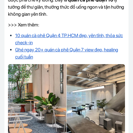
tưởng để thư giãn, thưởng thức đồ uống ngon và tận hưởng
không gian yên tĩnh.
>>> Xem thêm:
10 quán cà phê Quận 4 TP.HCM đẹp, yên tĩnh, thỏa sức
check-in
Ghé ngay 20+ quán cà phê Quận 7 view đẹp, healing
cuối tuần