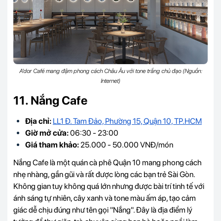
A'dor Café mang đậm phong cách Châu Âu với tone trắng chủ đạo (Nguồn:
Internet)
11. Nắng Cafe
Địa chỉ:
LL1 Đ. Tam Đảo, Phường 15, Quận 10, TP.HCM
Giờ mở cửa:
06:30 - 23:00
Giá tham khảo:
25.000 - 50.000 VNĐ/món
Nắng Cafe là một quán cà phê Quận 10 mang phong cách
nhẹ nhàng, gần gũi và rất được lòng các bạn trẻ Sài Gòn.
Không gian tuy không quá lớn nhưng được bài trí tinh tế với
ánh sáng tự nhiên, cây xanh và tone màu ấm áp, tạo cảm
giác dễ chịu đúng như tên gọi "Nắng". Đây là địa điểm lý