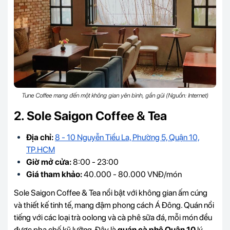
Tune Coffee mang đến một không gian yên bình, gần gũi (Nguồn: Internet)
2. Sole Saigon Coffee & Tea
Địa chỉ:
8 - 10 Nguyễn Tiểu La, Phường 5, Quận 10,
TP.HCM
Giờ mở cửa:
8:00 - 23:00
Giá tham khảo:
40.000 - 80.000 VNĐ/món
Sole Saigon Coffee & Tea nổi bật với không gian ấm cúng
và thiết kế tinh tế, mang đậm phong cách Á Đông. Quán nổi
tiếng với các loại trà oolong và cà phê sữa đá, mỗi món đều
được pha chế kỹ lưỡng. Đây là
quán cà phê Quận 10
lý