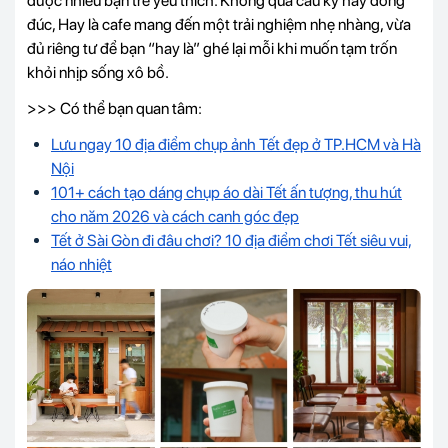
được nhiều bạn trẻ yêu thích. Không quá cầu kỳ hay đông
đúc, Hay là cafe mang đến một trải nghiệm nhẹ nhàng, vừa
đủ riêng tư để bạn “hay là” ghé lại mỗi khi muốn tạm trốn
khỏi nhịp sống xô bồ.
>>> Có thể bạn quan tâm:
Lưu ngay 10 địa điểm chụp ảnh Tết đẹp ở TP.HCM và Hà
Nội
101+ cách tạo dáng chụp áo dài Tết ấn tượng, thu hút
cho năm 2026 và cách canh góc đẹp
Tết ở Sài Gòn đi đâu chơi? 10 địa điểm chơi Tết siêu vui,
náo nhiệt