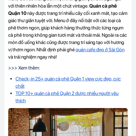
với thiên nhiên hòa lẫn một chút vintage.
Quán cà phê
Quận 10
này được trang trí nhiều cây cối xanh mát, tạo cảm
giác thư giãn tuyệt vời. Menu ở đây nổi bật với các loại cà
phê thơm ngon, giúp khách hàng thưởng thức từng ngụm
cà phê trong không gian tươi mát và thoải mái. Ngoài ra các
món đồ uống khác cũng được trang trí sáng tạo với hương
vị thơm ngon. Nhất định phải ghé
quán cafe đẹp ở Sài Gòn
và trải nghiệm ngay nhé!
>>> Xem thêm:
Check-in 25+ quán cà phê Quận 1 view cực đẹp, cực
chất
TOP 10+ quán cà phê Quận 2 được nhiều người yêu
thích