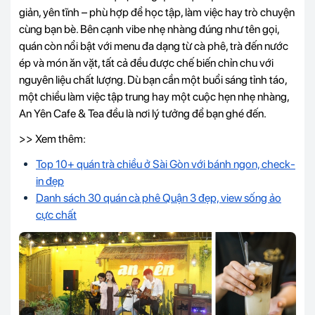
giản, yên tĩnh – phù hợp để học tập, làm việc hay trò chuyện
cùng bạn bè. Bên cạnh vibe nhẹ nhàng đúng như tên gọi,
quán còn nổi bật với menu đa dạng từ cà phê, trà đến nước
ép và món ăn vặt, tất cả đều được chế biến chỉn chu với
nguyên liệu chất lượng. Dù bạn cần một buổi sáng tỉnh táo,
một chiều làm việc tập trung hay một cuộc hẹn nhẹ nhàng,
An Yên Cafe & Tea đều là nơi lý tưởng để bạn ghé đến.
>> Xem thêm:
Top 10+ quán trà chiều ở Sài Gòn với bánh ngon, check-
in đẹp
Danh sách 30 quán cà phê Quận 3 đẹp, view sống ảo
cực chất