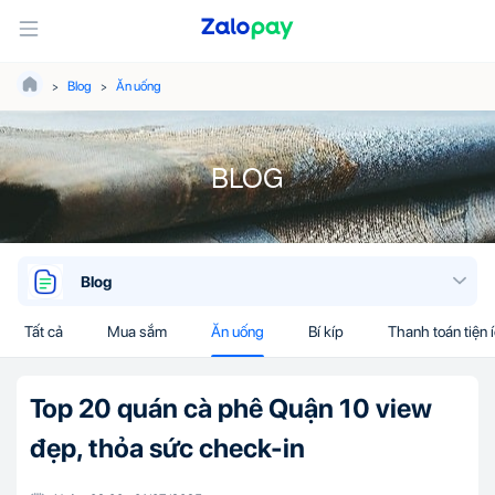
Blog
Ăn uống
BLOG
Blog
Tất cả
Mua sắm
Ăn uống
Bí kíp
Thanh toán tiện 
Top 20 quán cà phê Quận 10 view
đẹp, thỏa sức check-in