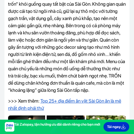
trốn” khỏi guồng quay tất bật của Sài Gòn. Không gian quán
được cải tạo từ ngôi nhà cũ, giữ lại sự thô mộc với tường
gạch trần, vật dụng gỗ, cây xanh phủ khắp, tạo nên một
cảm giác gần gũi, nhẹ nhàng. Bên trong có cả phòng máy
lạnh và khu sân vườn thoáng đãng, phù hợp để đọc sách,
làm việc hoặc đơn giản là ngồi yên và thư giãn. Quán còn
gây ấn tượng với những góc decor sáng tạo như mô hình
người từ linh kiện điện tử, sen đá, đồ gốm nhỏ xinh… khiến
mỗi lần ghé thăm đều như một lần khám phá mới. Menu của
quán chủ yếu là những món đồ uống dễ thưởng thức như
trà trái cây, bạc xỉu muối, thêm chút bánh ngọt nhẹ. TRỐN
để dừng chân không đơn thuần là quán cafe, mà còn là một
“khoảng lặng” giữa lòng Sài Gòn tấp nập.
>>> Xem thêm:
Top 25+ địa điểm ăn vặt Sài Gòn ăn là mê
nhất định phải thử
Tải Zalopay, tận hưởng ưu đãi dành riêng cho bạn mới
Tải ngay