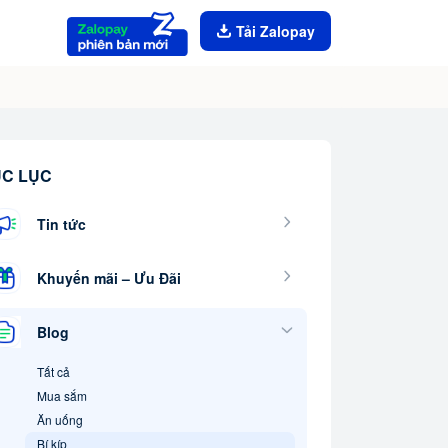
Tải Zalopay
C LỤC
Tin tức
Khuyến mãi – Ưu Đãi
Blog
Tất cả
Mua sắm
Ăn uống
Bí kíp