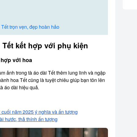
 Tết trọn vẹn, đẹp hoàn hảo
 Tết kết hợp với phụ kiện
 hợp với hoa
m ảnh trong tà áo dài Tết thêm lung linh và ngập
hành hoa Tết cũng là tuyệt chiêu giúp bạn tôn lên
tà áo dài hiệu quả.
y cuối năm 2025 ý nghĩa và ấn tượng
ài hước, thả thính ấn tượng