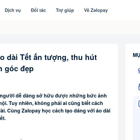
Dịch vụ
Đối tác
Trợ giúp
Về Zalopay
MỤ
o dài Tết ấn tượng, thu hút
h góc đẹp
ọi người dễ dàng sở hữu được những bức ảnh
ã hội. Tuy nhiên, không phải ai cũng biết cách
dài. Cùng Zalopay học cách tạo dáng với áo dài
ết.