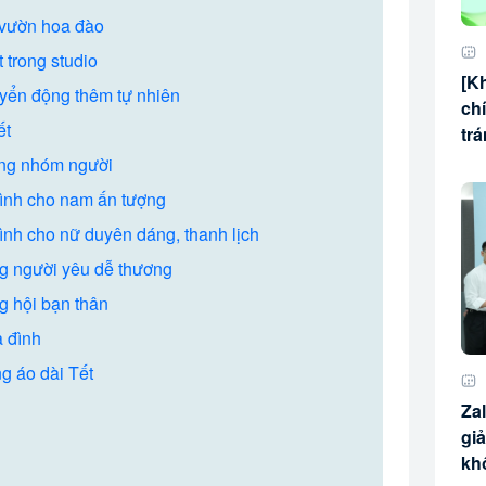
 vườn hoa đào
 trong studio
[K
uyển động thêm tự nhiên
ch
ết
tr
ừng nhóm người
mình cho nam ấn tượng
ình cho nữ duyên dáng, thanh lịch
ng người yêu dễ thương
g hội bạn thân
a đình
g áo dài Tết
Za
gi
kh