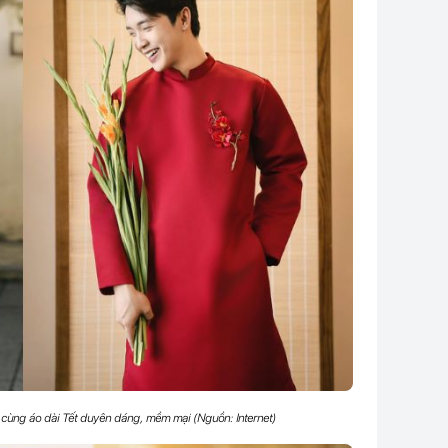
cùng áo dài Tết duyên dáng, mềm mại (Nguồn: Internet)