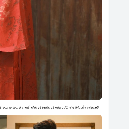
 ra phía sau, ánh mắt nhìn về trước và mỉm cười nhẹ (Nguồn: Internet)