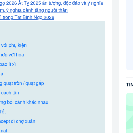
Ngọ 2026 Ất Tỵ 2025 ấn tượng, độc đáo và ý nghĩa
àm, ý nghĩa dành tặng người thân
ì trong Tết Bính Ngọ 2026
 với phụ kiện
 hợp với hoa
ao lì xì
lá
 quạt tròn / quạt gấp
TI
 cách tân
từng bối cảnh khác nhau
Tết
ncept đi chợ xuân
 mai