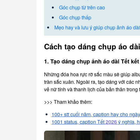
Góc chụp từ trên cao
Góc chụp thấp
Mẹo hay và lưu ý giúp chụp ảnh áo dài
Cách tạo dáng chụp áo dài
1. Tạo dáng chụp ảnh áo dài Tết kết
Những đóa hoa rực rỡ sắc màu sẽ giúp albu
tràn sắc xuân. Ngoài ra, tạo dáng với các n
vẻ nữ tính và thanh lịch của bản thân trong 
>>> Tham khảo thêm:
100+ stt cuối năm, caption hay cho ngà
1001 status, caption Tết
2026
ý nghĩa, h