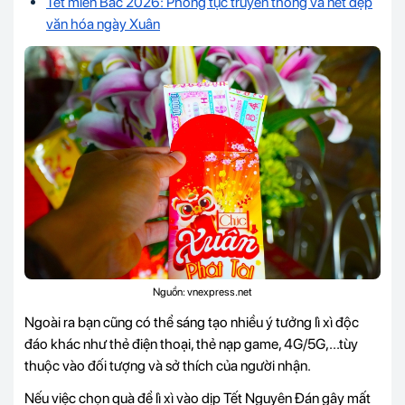
Tết miền Bắc 2026: Phong tục truyền thống và nét đẹp
văn hóa ngày Xuân
Nguồn: vnexpress.net
Ngoài ra bạn cũng có thể sáng tạo nhiều ý tưởng lì xì độc
đáo khác như thẻ điện thoại, thẻ nạp game,
4G/5G
,...tùy
thuộc vào đối tượng và sở thích của người nhận.
Nếu việc chọn quà để lì xì vào dịp Tết Nguyên Đán gây mất