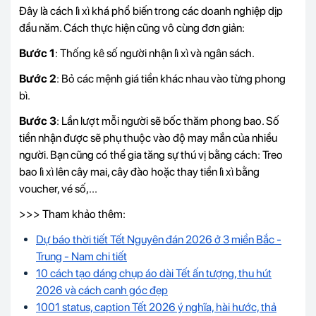
Đây là cách lì xì khá phổ biến trong các doanh nghiệp dịp
đầu năm. Cách thực hiện cũng vô cùng đơn giản:
Bước 1
: Thống kê số người nhận lì xì và ngân sách.
Bước 2
: Bỏ các mệnh giá tiền khác nhau vào từng phong
bì.
Bước 3
: Lần lượt mỗi người sẽ bốc thăm phong bao. Số
tiền nhận được sẽ phụ thuộc vào độ may mắn của nhiều
người. Bạn cũng có thể gia tăng sự thú vị bằng cách: Treo
bao lì xì lên cây mai, cây đào hoặc thay tiền lì xì bằng
voucher, vé số,...
>>> Tham khảo thêm:
Dự báo thời tiết Tết Nguyên đán 2026 ở 3 miền Bắc -
Trung - Nam chi tiết
10 cách tạo dáng chụp áo dài Tết ấn tượng, thu hút
2026 và cách canh góc đẹp
1001 status, caption Tết 2026 ý nghĩa, hài hước, thả