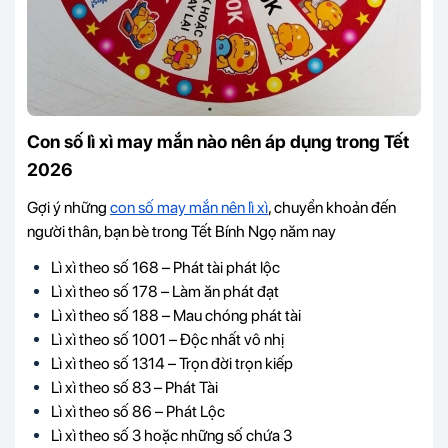
Con số lì xì may mắn nào nên áp dụng trong Tết
2026
Gợi ý những
con số may mắn nên lì xì
, chuyển khoản đến
người thân, bạn bè trong Tết
Bính Ngọ
năm nay
Lì xì theo số 168 – Phát tài phát lộc
Lì xì theo số 178 – Làm ăn phát đạt
Lì xì theo số 188 – Mau chóng phát tài
Lì xì theo số 1001 – Độc nhất vô nhị
Lì xì theo số 1314 – Trọn đời trọn kiếp
Lì xì theo số 83 – Phát Tài
Lì xì theo số 86 – Phát Lộc
Lì xì theo số 3 hoặc những số chứa 3