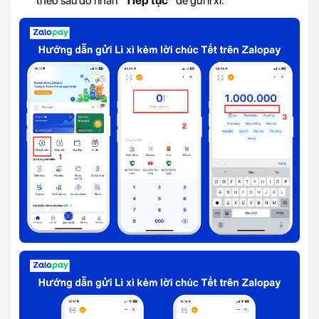
theo sau đó nhấn
“Tiếp tục”
để gửi lì xì.