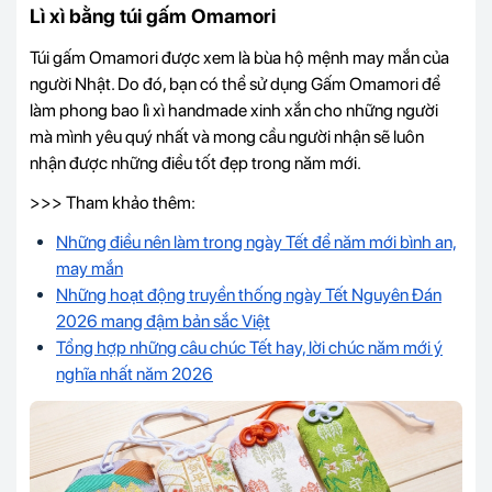
Lì xì bằng túi gấm Omamori
Túi gấm Omamori được xem là bùa hộ mệnh may mắn của
người Nhật. Do đó, bạn có thể sử dụng Gấm Omamori để
làm phong bao lì xì handmade xinh xắn cho những người
mà mình yêu quý nhất và mong cầu người nhận sẽ luôn
nhận được những điều tốt đẹp trong năm mới.
>>> Tham khảo thêm:
Những điều nên làm trong ngày Tết để năm mới bình an,
may mắn
Những hoạt động truyền thống ngày Tết Nguyên Đán
2026 mang đậm bản sắc Việt
Tổng hợp những câu chúc Tết hay, lời chúc năm mới ý
nghĩa nhất năm
2026