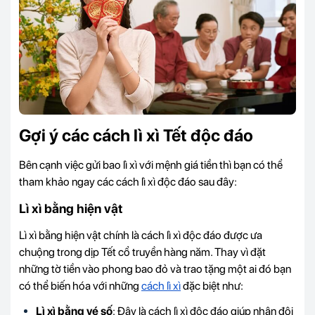
Gợi ý các cách lì xì Tết độc đáo
Bên cạnh việc gửi bao lì xì với mệnh giá tiền thì bạn có thể
tham khảo ngay các cách lì xì độc đáo sau đây:
Lì xì bằng hiện vật
Lì xì bằng hiện vật chính là cách lì x
ì độc đáo được ưa
chuộng trong dịp Tết cổ truyền hàng năm. Thay vì đặt
những tờ tiền vào phong bao đỏ và trao tặng một ai đó bạn
có thể biến hóa với những
cách lì xì
đặc biệt như:
Lì xì bằng vé số
: Đây là cách lì xì độc đáo giúp nhân đôi