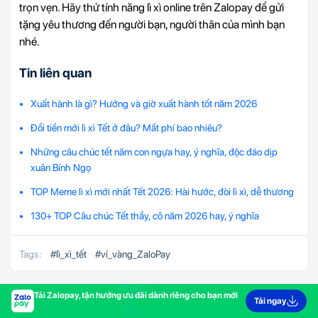
trọn vẹn. Hãy thử tính năng lì xì online trên Zalopay để gửi
tặng yêu thương đến người bạn, người thân của mình bạn
nhé.
Tin liên quan
Xuất hành là gì? Hướng và giờ xuất hành tốt năm 2026
Đổi tiền mới lì xì Tết ở đâu? Mất phí bao nhiêu?
Những câu chúc tết năm con ngựa hay, ý nghĩa, độc đáo dịp
xuân Bính Ngọ
TOP Meme lì xì mới nhất Tết 2026: Hài hước, đòi lì xì, dễ thương
130+ TOP Câu chúc Tết thầy, cô năm 2026 hay, ý nghĩa
Tags:
#
lì_xì_tết
#
ví_vàng_ZaloPay
Tải Zalopay, tận hưởng ưu đãi dành riêng cho bạn mới
Tải ngay
TIN LIÊN QUAN