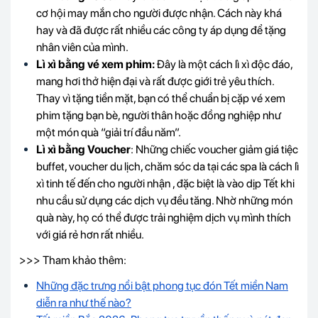
cơ hội may mắn cho người được nhận. Cách này khá
hay và đã được rất nhiều các công ty áp dụng để tặng
nhân viên của mình.
Lì xì bằng vé xem phim:
Đây là một cách lì xì độc đáo,
mang hơi thở hiện đại và rất được giới trẻ yêu thích.
Thay vì tặng tiền mặt, bạn có thể chuẩn bị cặp vé xem
phim tặng bạn bè, người thân hoặc đồng nghiệp như
một món quà “giải trí đầu năm”.
Lì xì bằng Voucher
: Những chiếc voucher giảm giá tiệc
buffet, voucher du lịch, chăm sóc da tại các spa là cách lì
xì tinh tế đến cho người nhận , đặc biệt là vào dịp Tết khi
nhu cầu sử dụng các dịch vụ đều tăng. Nhờ những món
quà này, họ có thể được trải nghiệm dịch vụ mình thích
với giá rẻ hơn rất nhiều.
>>> Tham khảo thêm:
Những đặc trưng nổi bật phong tục đón Tết miền Nam
diễn ra như thế nào?