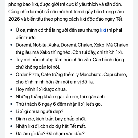
phong bao lì xì, được giới trẻ cực kì yêu thích và săn đón.
Cùng nhìn lại một số câu nói hot trend gây bão trong năm
2026
và biến tấu theo phong cách lì xì độc đáo ngày Tết.
Ú òa, mình có thể là người đến sau nhưng
lì xì
thì phải
đến trước.
Doremi, Nobita, Xuka, Doremi, Chaien, Xeko. Má Chaien
thì giàu, má Xeko thì nghèo. Còn tui đây, chỉ thích lì xì.
Tuy mỏ hỗn nhưng tâm hồn nhân văn. Cần hành động
chứ không cần lời nói.
Order Pizza, Cafe trứng thêm ly Macchiato. Capuchino,
cho bình minh hôn lên môi em vị đô-la.
Hoy mình lì xì được chưa.
Những thằng khác ngại tán em, tại ngán anh.
Thử thách 6 ngày 6 đêm nhận lì xì, let’s go.
Lì xì gì chưa người đẹp?
Đỉnh nóc, kịch trần, bay phấp phới.
Nhận lì xì đi, còn do dự hết Tết mất.
Đã làm gì đâu? Đã chạm vào đâu?