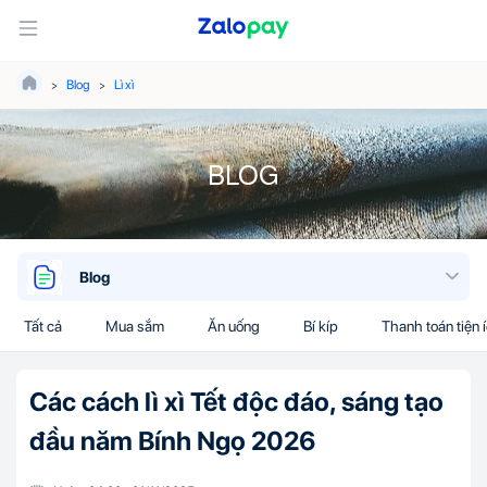
Blog
Lì xì
BLOG
Blog
Tất cả
Mua sắm
Ăn uống
Bí kíp
Thanh toán tiện 
Các cách lì xì Tết độc đáo, sáng tạo
đầu năm Bính Ngọ 2026