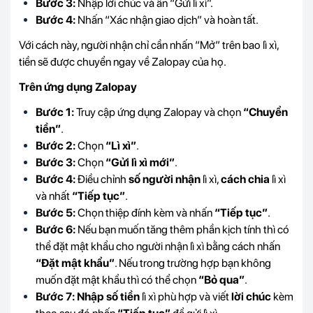
Bước 3:
Nhập lời chúc và ấn “Gửi lì xì”.
Bước 4:
Nhấn “Xác nhận giao dịch” và hoàn tất.
Với cách này, người nhận chỉ cần nhấn “Mở” trên bao lì xì,
tiền sẽ được chuyển ngay về Zalopay của họ.
Trên
ứng dụng
Zalopay
Bước 1:
Truy cập ứng dụng Zalopay và chọn
“Chuyển
tiền”
.
Bước 2:
Chọn
“Lì xì”
.
Bước 3:
Chọn
“Gửi lì xì mới”
.
Bước 4:
Điều chỉnh
số người nhận
lì xì,
cách chia
lì xì
và nhất
“Tiếp tục”
.
Bước 5:
Chọn thiệp đính kèm và nhấn
“Tiếp tục”
.
Bước 6:
Nếu bạn muốn tăng thêm phần kịch tính thì có
thể đặt mật khẩu cho người nhận lì xì bằng cách nhấn
“Đặt mật khẩu”
. Nếu trong trường hợp bạn không
muốn đặt mật khẩu thì có thể chọn
“Bỏ qua”
.
Bước 7: Nhập số tiền
lì xì phù hợp và viết
lời chúc
kèm