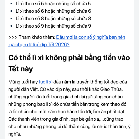
Lì xì theo số 5 hoặc những số chứa 5
Lì xì theo số 6 hoặc những số chứa 6
Lì xì theo số 8 hoặc những số chứa 8
Lì xì theo số 9 hoặc những số chứa 9
>>> Tham khảo thêm:
Đâu mới là con số ý nghĩa bạn nên
lựa chọn để lì xì dịp Tết 2026?
Có thể lì xì không phải bằng tiền vào
Tết này
Mừng tuổi hay
tục lì xì
đầu năm là truyền thống tốt đẹp của
người dân Việt. Cứ vào dịp này, sau thời khắc Giao Thừa,
những người lớn tuổi trong gia đình lại gửi tặng con cháu
những phong bao lì xì đỏ chứa tiền bên trong kèm theo đó
là lời chúc cho một năm học hành tấn tới, làm ăn phát đạt.
Các thành viên trong gia đình, bạn bè gần xa,...cũng trao
cho nhau những phong bì đỏ thắm cùng lời chúc thân tình, ý
nghĩa.