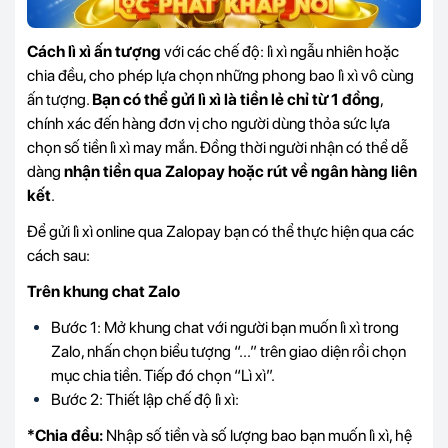
Cách lì xì ấn tượng
với các chế độ: lì xì ngẫu nhiên hoặc
chia đều, cho phép lựa chọn những phong bao lì xì vô cùng
ấn tượng.
Bạn có thể gửi lì xì là tiền lẻ chỉ từ 1 đồng
,
chính xác đến hàng đơn vị cho người dùng thỏa sức lựa
chọn số tiền lì xì may mắn. Đồng thời người nhận có thể dễ
dàng
nhận tiền qua Zalopay hoặc rút về ngân hàng liên
kết
.
Để gửi lì xì online qua Zalopay bạn có thể thực hiện qua các
cách sau:
Trên khung chat Zalo
Bước 1: Mở khung chat với người bạn muốn lì xì trong
Zalo, nhấn chọn biểu tượng “...” trên giao diện rồi chọn
mục chia tiền. Tiếp đó chọn “Lì xì”.
Bước 2: Thiết lập chế độ lì xì:
*Chia đều:
Nhập số tiền và số lượng bao bạn muốn lì xì, hệ