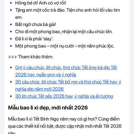
Hông bé ơi! Anh có vợ rồi!
Tặng em một cốc trà đào. Tiện cho anh hỏi lối vào tim
em.
Bất ngờ chưa bà già!
Cho đi một phong bao, nhận lại một câu chúc lớn.
Đã lì xì là phải ‘slay’.
Một phong bao – một nụ cười – một năm phúc lộc.
>>> Tham khảo thêm:
Gợi ý câu chúc, lời chúc, thơ chúc Tết ông bà dịp Tết
2026 hay, ngắn gọn và ý nghĩa
30 câu chúc, lời chúc Tết bố mẹ và thơ chúc Tết hay, ý
nghĩa dịp năm mới 202
6
30 lời chúc Tết sếp 2026 hay, ý nghĩa và ấn tượng
Mẫu bao lì xì đẹp, mới nhất 2026
Mẫu bao lì xì Tết
Bính Ngọ
năm nay có gì hot? Cùng điểm
qua các thiết kế nổi bật, được cập nhật mới nhất Tết 2026
này.