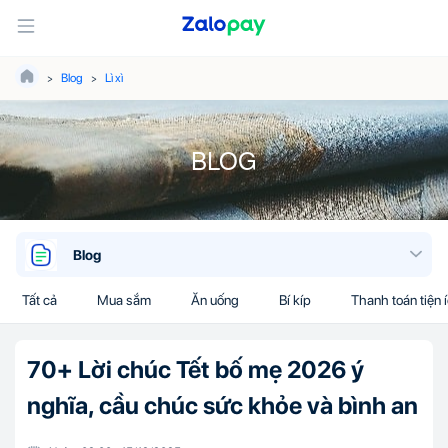
Blog
Lì xì
BLOG
Blog
Tất cả
Mua sắm
Ăn uống
Bí kíp
Thanh toán tiện 
70+ Lời chúc Tết bố mẹ 2026 ý
nghĩa, cầu chúc sức khỏe và bình an