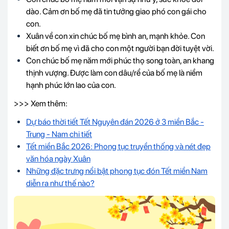
dào. Cảm ơn bố mẹ đã tin tưởng giao phó con gái cho
con.
Xuân về con xin chúc bố mẹ bình an, mạnh khỏe. Con
biết ơn bố mẹ vì đã cho con một người bạn đời tuyệt vời.
Con chúc bố mẹ năm mới phúc thọ song toàn, an khang
thịnh vượng. Được làm con dâu/rể của bố mẹ là niềm
hạnh phúc lớn lao của con.
>>> Xem thêm:
Dự báo thời tiết Tết Nguyên đán 2026 ở 3 miền Bắc -
Trung - Nam chi tiết
Tết miền Bắc 2026: Phong tục truyền thống và nét đẹp
văn hóa ngày Xuân
Những đặc trưng nổi bật phong tục đón Tết miền Nam
diễn ra như thế nào?