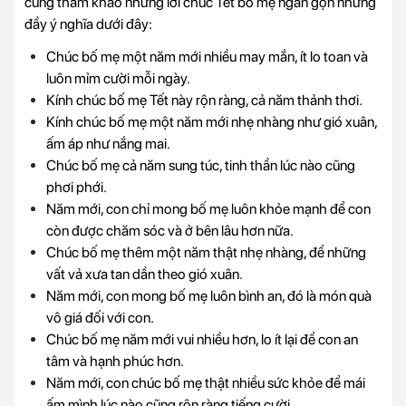
cùng tham khảo những lời chúc Tết bố mẹ ngắn gọn nhưng
đầy ý nghĩa dưới đây:
Chúc bố mẹ một năm mới nhiều may mắn, ít lo toan và
luôn mỉm cười mỗi ngày.
Kính chúc bố mẹ Tết này rộn ràng, cả năm thảnh thơi.
Kính chúc bố mẹ một năm mới nhẹ nhàng như gió xuân,
ấm áp như nắng mai.
Chúc bố mẹ cả năm sung túc, tinh thần lúc nào cũng
phơi phới.
Năm mới, con chỉ mong bố mẹ luôn khỏe mạnh để con
còn được chăm sóc và ở bên lâu hơn nữa.
Chúc bố mẹ thêm một năm thật nhẹ nhàng, để những
vất vả xưa tan dần theo gió xuân.
Năm mới, con mong bố mẹ luôn bình an, đó là món quà
vô giá đối với con.
Chúc bố mẹ năm mới vui nhiều hơn, lo ít lại để con an
tâm và hạnh phúc hơn.
Năm mới, con chúc bố mẹ thật nhiều sức khỏe để mái
ấm mình lúc nào cũng rộn ràng tiếng cười.