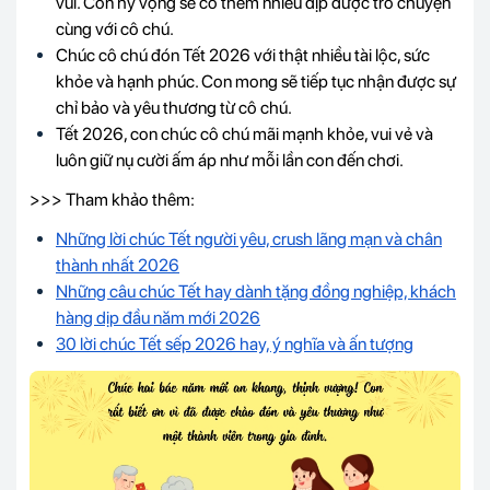
vui. Con hy vọng sẽ có thêm nhiều dịp được trò chuyện
cùng với cô chú.
Chúc cô chú đón Tết 2026 với thật nhiều tài lộc, sức
khỏe và hạnh phúc. Con mong sẽ tiếp tục nhận được sự
chỉ bảo và yêu thương từ cô chú.
Tết 2026, con chúc cô chú mãi mạnh khỏe, vui vẻ và
luôn giữ nụ cười ấm áp như mỗi lần con đến chơi.
>>> Tham khảo thêm:
Những lời chúc Tết người yêu, crush lãng mạn và chân
thành nhất 202
6
Những câu chúc Tết hay dành tặng đồng nghiệp, khách
hàng dịp đầu năm mới 2026
30 lời chúc Tết sếp 2026 hay, ý nghĩa và ấn tượng