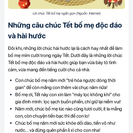
Lời chúc Tết bố mẹ ngắn gọn (Nguồn: Internet)
Những câu chúc Tết bố mẹ độc đáo
và hài hước
Đôi khi, những lời chúc hài hước lại là cách hay nhất để làm
bố mẹ mỉm cười trong ngày Tết. Dưới đây là những lời chúc
Tết bố mẹ độc đáo và hài hước giúp bạn vừa bày tỏ tình
cảm, vừa mang đến tiếng cười cho cả nhà:
Con chúc bố mẹ năm mới "trẻ hóa ngược dòng thời
gian" để còn mắng con thêm vài chục năm nữa!
Bố mẹ ơi, Tết này con xin làm "máy lọc không khí" cho
gia đình mình: lọc sạch buồn phiền, chỉ giữ lại niềm vui!
Năm mới, chúc bố mẹ lúc nào cũng tươi cười, ít la mắng
con, còn chuyện tiền bạc thì để con lo!
Chúc bố mẹ năm mới sức khỏe dồi dào, tiền vô như
nước… và đừng quên phần lì xì cho con nha!