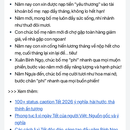
Năm nay con xin được nạp tiền “yêu thương" vào tài
khoản bố mẹ: nạp đầy tháng, không lo hết hạn!
Năm mới, mong bố mẹ luôn đầy sức sống, nhí nhảnh
như thuở đôi mươi.
Con chúc bố mẹ năm mới đi chợ gặp toàn hàng giảm
giá, về nhà gặp con ngoan!
Năm nay con xin cống hiến lương tháng về nộp hết cho
mẹ, cuối tháng lại xin lại để... tiêu!
Xuân Bính Ngọ, chúc bố mẹ “phi” nhanh qua mọi muộn
phiền, bước vào năm mới đầy năng lượng và hạnh phúc!
Năm Ngựa đến, chúc bố mẹ cười tươi như hoa mai nở,
bước chân “phi” nhanh qua mọi buồn phiền!
>>> Xem thêm:
100+ status, caption Tết 2026 ý nghĩa, hài hước, thả
thính ấn tượng
Phong tục lì xì ngày Tết của người Việt: Nguồn gốc và ý
nghĩa
Các cách lì xì Tết độc đáo, sáng tạo đầu năm Bính Ngọ