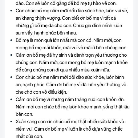
dào. Con sẽ luôn cố gắng để bố mẹ tự hào về con.
Con chúc bố mẹ năm mới dồi dào sức khỏe, luôn vui vẻ,
an khang thịnh vượng. Con biết ơn bố mẹ vì tất cả
những gì bố mẹ đã cho con. Chúc gia đình mình luôn
sum vầy, hạnh phúc bên nhau.
Bố mẹ là món quà lớn nhất mà con có. Năm mới, con
mong bố mẹ mãi khỏe, mãi vui và mãi ở bên chúng con.
Cảm ơn bố mẹ đã hy sinh và dành trọn yêu thương cho
chúng con. Năm mới, con mong bố mẹ luôn mạnh khỏe
để cùng chúng con đi qua nhiều mùa xuân nữa.
Con chúc bố mẹ năm mới dồi dào sức khỏe, luôn bình
an, hạnh phúc. Cảm ơn bố mẹ vì đã luôn yêu thương và
che chở con vô điều kiện.
Cảm ơn bố mẹ vì những năm tháng nuôi con khôn lớn.
Năm mới con chúc bố mẹ luôn khỏe mạnh, sống thật lâu
bên con.
Xuân sang con xin chúc bố mẹ thật nhiều sức khỏe và
niềm vui. Cảm ơn bố mẹ vì luôn là chỗ dựa vững chắc
nhất của con.