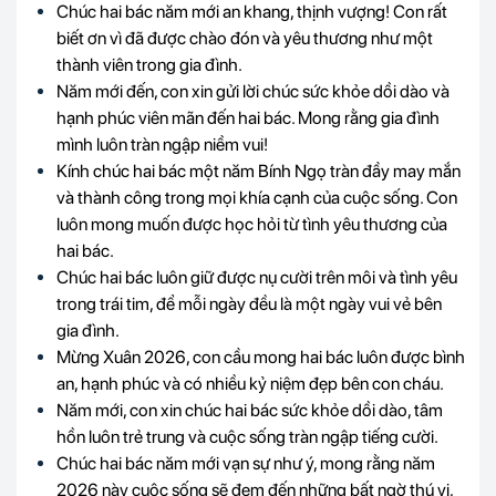
Chúc hai bác năm mới an khang, thịnh vượng! Con rất
biết ơn vì đã được chào đón và yêu thương như một
thành viên trong gia đình.
Năm mới đến, con xin gửi lời chúc sức khỏe dồi dào và
hạnh phúc viên mãn đến hai bác. Mong rằng gia đình
mình luôn tràn ngập niềm vui!
Kính chúc hai bác một năm Bính Ngọ tràn đầy may mắn
và thành công trong mọi khía cạnh của cuộc sống. Con
luôn mong muốn được học hỏi từ tình yêu thương của
hai bác.
Chúc hai bác luôn giữ được nụ cười trên môi và tình yêu
trong trái tim, để mỗi ngày đều là một ngày vui vẻ bên
gia đình.
Mừng Xuân 2026, con cầu mong hai bác luôn được bình
an, hạnh phúc và có nhiều kỷ niệm đẹp bên con cháu.
Năm mới, con xin chúc hai bác sức khỏe dồi dào, tâm
hồn luôn trẻ trung và cuộc sống tràn ngập tiếng cười.
Chúc hai bác năm mới vạn sự như ý, mong rằng năm
2026 này cuộc sống sẽ đem đến những bất ngờ thú vị,