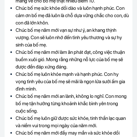
mang về cho bố mẹ thật nhiều điểm 10.
Chúc bố mẹ sức khỏe dồi dào và luôn hạnh phúc. Con
cảm ơn bố mẹ đã luôn là chỗ dựa vững chắc cho con, dù
con đã lớn khôn.
Chúc bố mẹ năm mới vạn sự như ý, an khang thịnh
vượng. Con sẽ luôn nhớ đến tình yêu thương và sự hy
sinh của bố mẹ.
Chúc bố mẹ năm mới làm ăn phát đạt, công việc thuận
buồm xuôi gió. Mong rằng những nỗ lực của bố mẹ sẽ
được đền đáp xứng đáng.
Chúc bố mẹ luôn khỏe mạnh và hạnh phúc. Con hy
vọng tình yêu của bố mẹ sẽ mãi là ngọn lửa sưởi ấm gia
đình mình.
Chúc bố mẹ năm mới an lành, không lo nghĩ. Con mong
bố mẹ tận hưởng từng khoảnh khắc bình yên trong
cuộc sống.
Chúc bố mẹ luôn giữ được sức khỏe, tinh thần lạc quan
và niềm vui trong mọi ngày của năm mới.
Chúc bố mẹ năm mới đầy may mắn và sức khỏe dồi