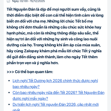
Ngày:
02:00
-
15/12
/
2025
Tết Nguyên Đán là dịp để mọi người sum vầy, cũng là
thời điểm đặc biệt để con cái thể hiện tình cảm và lòng
biết ơn đối với cha mẹ. Những lời chúc Tết bố mẹ
không chỉ đơn thuần là những câu chúc sức khỏe hay
hạnh phúc, mà còn là những thông điệp sâu sắc, thể
hiện sự tri ân đối với những hy sinh và công lao nuôi
dưỡng của họ. Trong không khí ấm áp của mùa xuân,
hãy cùng Zalopay khám phá mẫu lời chúc Tết ý nghĩa
để gửi đến đấng sinh thành, làm cho ngày Tết thêm
phần trọn vẹn và ý nghĩa hơn.
>>> Có thể bạn quan tâm:
Lịch nghỉ Tết Dương lịch 2026 chính thức được nghỉ
bao nhiêu ngày?
Còn bao nhiêu ngày nữa đến Tết 2026? Tết Nguyên Đán
được nghỉ mấy ngày?
Dự kiến lịch nghỉ Tết nguyên Đán 2026, cập nhật mới
nhất