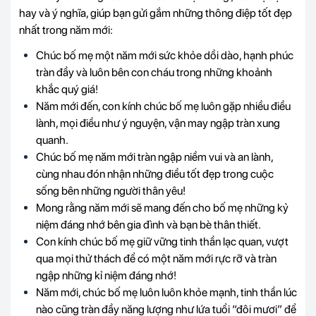
hay và ý nghĩa, giúp bạn gửi gắm những thông điệp tốt đẹp
nhất trong năm mới:
Chúc bố mẹ một năm mới sức khỏe dồi dào, hạnh phúc
tràn đầy và luôn bên con cháu trong những khoảnh
khắc quý giá!
Năm mới đến, con kính chúc bố mẹ luôn gặp nhiều điều
lành, mọi điều như ý nguyện, vận may ngập tràn xung
quanh.
Chúc bố mẹ năm mới tràn ngập niềm vui và an lành,
cùng nhau đón nhận những điều tốt đẹp trong cuộc
sống bên những người thân yêu!
Mong rằng năm mới sẽ mang đến cho bố mẹ những kỷ
niệm đáng nhớ bên gia đình và bạn bè thân thiết.
Con kính chúc bố mẹ giữ vững tinh thần lạc quan, vượt
qua mọi thử thách để có một năm mới rực rỡ và tràn
ngập những kỉ niệm đáng nhớ!
Năm mới, chúc bố mẹ luôn luôn khỏe mạnh, tinh thần lúc
nào cũng tràn đầy năng lượng như lứa tuổi “đôi mươi” để