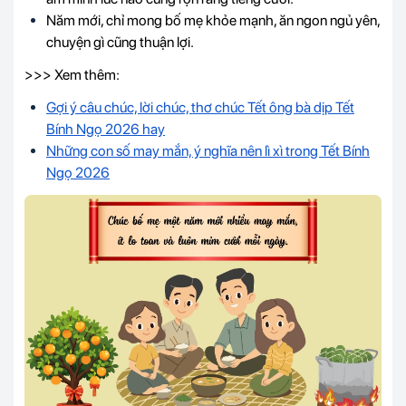
Năm mới, chỉ mong bố mẹ khỏe mạnh, ăn ngon ngủ yên,
chuyện gì cũng thuận lợi.
>>> Xem thêm:
Gợi ý câu chúc, lời chúc, thơ chúc Tết ông bà dịp Tết
Bính Ngọ 2026 hay
Những con số may mắn, ý nghĩa nên lì xì trong Tết
Bính
Ngọ 2026