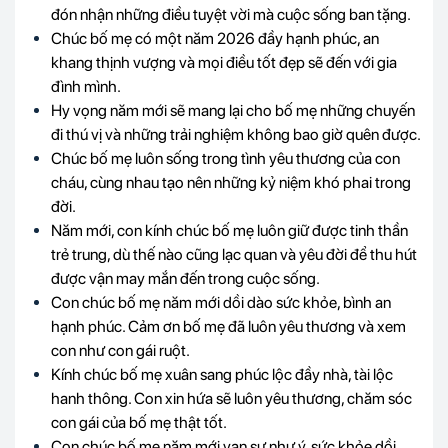
đón nhận những điều tuyệt vời mà cuộc sống ban tặng.
Chúc bố mẹ có một năm 2026 đầy hạnh phúc, an
khang thịnh vượng và mọi điều tốt đẹp sẽ đến với gia
đình mình.
Hy vọng năm mới sẽ mang lại cho bố mẹ những chuyến
đi thú vị và những trải nghiệm không bao giờ quên được.
Chúc bố mẹ luôn sống trong tình yêu thương của con
cháu, cùng nhau tạo nên những kỷ niệm khó phai trong
đời.
Năm mới, con kính chúc bố mẹ luôn giữ được tinh thần
trẻ trung, dù thế nào cũng lạc quan và yêu đời để thu hút
được vận may mắn đến trong cuộc sống.
Con chúc bố mẹ năm mới dồi dào sức khỏe, bình an
hạnh phúc. Cảm ơn bố mẹ đã luôn yêu thương và xem
con như con gái ruột.
Kính chúc bố mẹ xuân sang phúc lộc đầy nhà, tài lộc
hanh thông. Con xin hứa sẽ luôn yêu thương, chăm sóc
con gái của bố mẹ thật tốt.
Con chúc bố mẹ năm mới vạn sự như ý, sức khỏe dồi