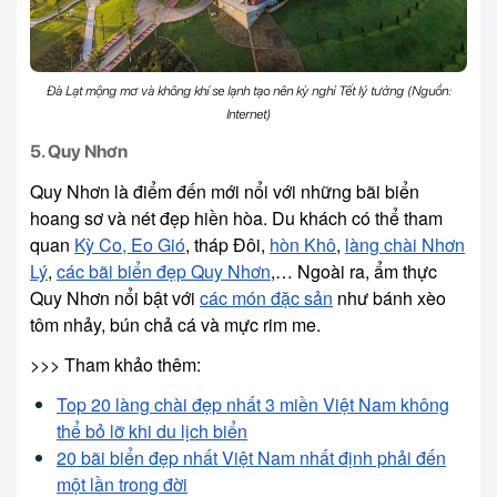
Đà Lạt mộng mơ và không khí se lạnh tạo nên kỳ nghỉ Tết lý tưởng (Nguồn:
Internet)
5. Quy Nhơn
Quy Nhơn là điểm đến mới nổi với những bãi biển
hoang sơ và nét đẹp hiền hòa. Du khách có thể tham
quan
Kỳ Co, Eo Gió
, tháp Đôi,
hòn Khô
,
làng chài Nhơn
Lý
,
các bãi biển đẹp Quy Nhơn
,… Ngoài ra, ẩm thực
Quy Nhơn nổi bật với
các món đặc sản
như bánh xèo
tôm nhảy, bún chả cá và mực rim me.
>>> Tham khảo thêm:
Top 20 làng chài đẹp nhất 3 miền Việt Nam không
thể bỏ lỡ khi du lịch biển
20 bãi biển đẹp nhất Việt Nam nhất định phải đến
một lần trong đời