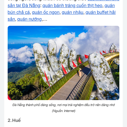
sản tại Đà Nẵng
:
quán bánh tráng cuốn thịt heo
,
quán
bún chả cá
,
quán ốc ngon
,
quán nhậu
,
quán buffet hải
sản
,
quán nướng
,…
Đà Nẵng thành phố đáng sống, nơi mọi trải nghiệm đều trở nên đáng nhớ
(Nguồn: Internet)
2. Huế