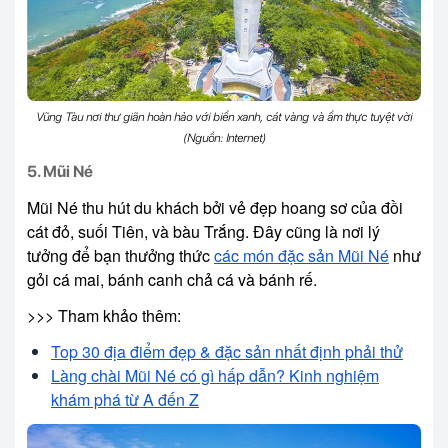
Vũng Tàu nơi thư giãn hoàn hảo với biển xanh, cát vàng và ẩm thực tuyệt vời
(Nguồn: Internet)
5. Mũi Né
Mũi Né thu hút du khách bởi vẻ đẹp hoang sơ của đồi
cát đỏ, suối Tiên, và bàu Trắng. Đây cũng là nơi lý
tưởng để bạn thưởng thức
các món đặc sản Mũi Né
như
gỏi cá mai, bánh canh chả cá và bánh rế.
>>> Tham khảo thêm:
Top 30 địa điểm đẹp & đặc sản nhất định phải thử
Làng chài Mũi Né có gì hấp dẫn? Kinh nghiệm
khám phá từ A đến Z