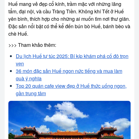
Huế mang vẻ đẹp cổ kính, trầm mặc với những lăng
tẩm, đại nội, và cầu Tràng Tiền. Không khí Tết ở Huế
yên bình, thích hợp cho những ai muốn tìm nơi thư giãn.
Đặc sản nổi bật có thể kể đến bún bò Huế, bánh bèo và
chè Huế.
>>> Tham khảo thêm:
Du lịch Huế tự túc 2025: Bí kíp khám phá cố đô trọn
vẹn
36 món đặc sản Huế ngon nức tiếng và mua làm
quà ý nghĩa
Top 20 quán cafe view đẹp ở Huế thức uống ngon,
gần trung tâm