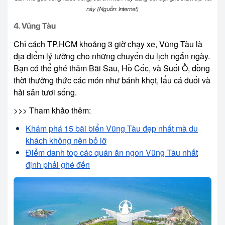
này (Nguồn: Internet)
4. Vũng Tàu
Chỉ cách TP.HCM khoảng 3 giờ chạy xe, Vũng Tàu là
địa điểm lý tưởng cho những chuyến du lịch ngắn ngày.
Bạn có thể ghé thăm Bãi Sau, Hồ Cốc, và Suối Ồ, đồng
thời thưởng thức các món như bánh khọt, lẩu cá đuối và
hải sản tươi sống.
>>> Tham khảo thêm:
Khám phá 15 bãi biển Vũng Tàu đẹp nhất mà du
khách không nên bỏ lỡ
Điểm danh top các quán ăn ngon Vũng Tàu nhất
định phải ghé đến