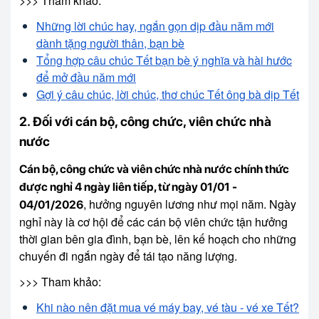
>>> Tham khảo:
Những lời chúc hay, ngắn gọn dịp đầu năm mới
dành tặng người thân, bạn bè
Tổng hợp câu chúc Tết bạn bè ý nghĩa và hài hước
để mở đầu năm mới
Gợi ý câu chúc, lời chúc, thơ chúc Tết ông bà dịp Tết
2. Đối với cán bộ, công chức, viên chức nhà
nước
Cán bộ, công chức và viên chức nhà nước chính thức
được nghỉ 4 ngày liên tiếp, từ ngày 01/01 -
, hưởng nguyên lương như mọi năm. Ngày
04/01/2026
nghỉ này là cơ hội để các cán bộ viên chức tận hưởng
thời gian bên gia đình, bạn bè, lên kế hoạch cho những
chuyến đi ngắn ngày để tái tạo năng lượng.
>>> Tham khảo:
Khi nào nên đặt mua vé máy bay, vé tàu - vé xe Tết?