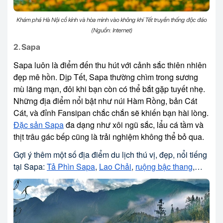
Khám phá Hà Nội cổ kính và hòa mình vào không khí Tết truyền thống độc đáo
(Nguồn: Internet)
2. Sapa
Sapa luôn là điểm đến thu hút với cảnh sắc thiên nhiên
đẹp mê hồn. Dịp Tết, Sapa thường chìm trong sương
mù lãng mạn, đôi khi bạn còn có thể bắt gặp tuyết nhẹ.
Những địa điểm nổi bật như núi Hàm Rồng, bản Cát
Cát, và đỉnh Fansipan chắc chắn sẽ khiến bạn hài lòng.
Đặc sản Sapa
đa dạng như xôi ngũ sắc, lẩu cá tầm và
thịt trâu gác bếp cũng là trải nghiệm không thể bỏ qua.
Gợi ý thêm một số địa điểm du lịch thú vị, đẹp, nổi tiếng
tại Sapa:
Tả Phìn Sapa
,
Lao Chải
,
ruộng bậc thang
,…