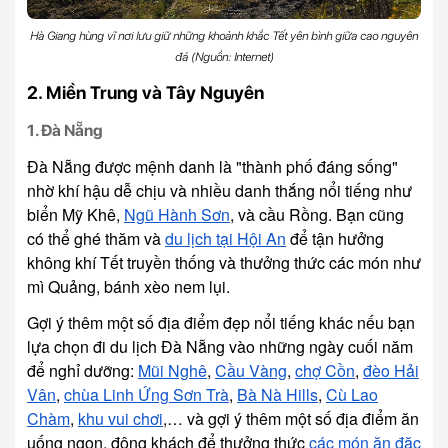
Hà Giang hùng vĩ nơi lưu giữ những khoảnh khắc Tết yên bình giữa cao nguyên
đá (Nguồn: Internet)
2. Miền Trung và Tây Nguyên
1. Đà Nẵng
Đà Nẵng được mệnh danh là "thành phố đáng sống"
nhờ khí hậu dễ chịu và nhiều danh thắng nổi tiếng như
biển Mỹ Khê,
Ngũ Hành Sơn
, và cầu Rồng. Bạn cũng
có thể ghé thăm và
du lịch tại Hội An
để tận hưởng
không khí Tết truyền thống và thưởng thức các món như
mì Quảng, bánh xèo nem lụi.
Gợi ý thêm một số địa điểm đẹp nổi tiếng khác nếu bạn
lựa chọn đi du lịch Đà Nẵng vào những ngày cuối năm
để nghỉ dưỡng:
Mũi Nghê
,
Cầu Vàng
,
chợ Cồn
,
đèo Hải
Vân
,
chùa Linh Ứng Sơn Trà
,
Bà Nà Hills
,
Cù Lao
Chàm
,
khu vui chơi
,… và gợi ý thêm một số địa điểm ăn
uống ngon, đông khách để thưởng thức
các món ăn đặc