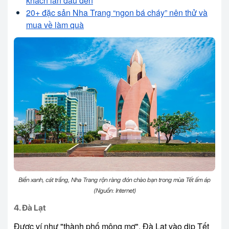
khách lần đầu đến
20+ đặc sản Nha Trang “ngon bá cháy” nên thử và
mua về làm quà
Biển xanh, cát trắng, Nha Trang rộn ràng đón chào bạn trong mùa Tết ấm áp
(Nguồn: Internet)
4. Đà Lạt
Được ví như "thành phố mộng mơ", Đà Lạt vào dịp Tết