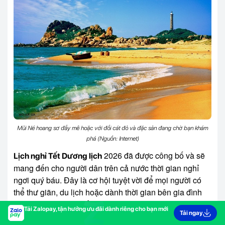
Mũi Né hoang sơ đầy mê hoặc với đồi cát đỏ và đặc sản đang chờ bạn khám
phá (Nguồn: Internet)
2026 đã được công bố và sẽ
Lịch nghỉ Tết Dương lịch
mang đến cho người dân trên cả nước thời gian nghỉ
ngơi quý báu. Đây là cơ hội tuyệt vời để mọi người có
thể thư giãn, du lịch hoặc dành thời gian bên gia đình
và bạn bè. Hy vọng rằng với lịch nghỉ được cập nhật
Tải Zalopay, tận hưởng ưu đãi dành riêng cho bạn mới
Tải ngay
đầy đủ của Zalopay, bạn sẽ có những kế hoạch hoàn