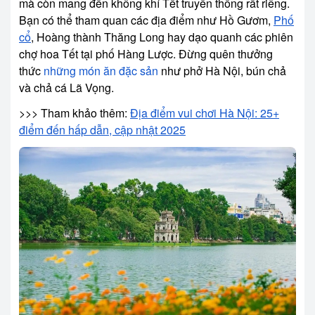
mà còn mang đến không khí Tết truyền thống rất riêng.
Bạn có thể tham quan các địa điểm như Hồ Gươm,
Phố
cổ
, Hoàng thành Thăng Long hay dạo quanh các phiên
chợ hoa Tết tại phố Hàng Lược. Đừng quên thưởng
thức
những món ăn đặc sản
như phở Hà Nội, bún chả
và chả cá Lã Vọng.
>>> Tham khảo thêm:
Địa điểm vui chơi Hà Nội: 25+
điểm đến hấp dẫn, cập nhật 2025