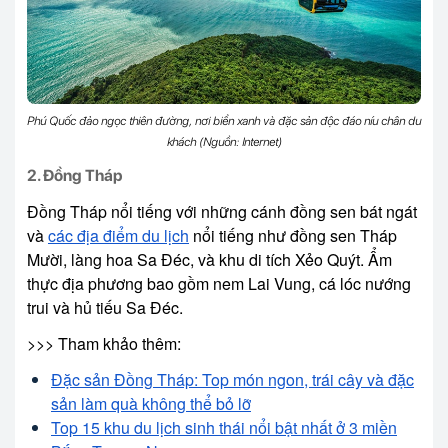
Phú Quốc đảo ngọc thiên đường, nơi biển xanh và đặc sản độc đáo níu chân du
khách (Nguồn: Internet)
2. Đồng Tháp
Đồng Tháp nổi tiếng với những cánh đồng sen bát ngát
và
các địa điểm du lịch
nổi tiếng như đồng sen Tháp
Mười, làng hoa Sa Đéc, và khu di tích Xẻo Quýt. Ẩm
thực địa phương bao gồm nem Lai Vung, cá lóc nướng
trui và hủ tiếu Sa Đéc.
>>> Tham khảo thêm:
Đặc sản Đồng Tháp: Top món ngon, trái cây và đặc
sản làm quà không thể bỏ lỡ
Top 15 khu du lịch sinh thái nổi bật nhất ở 3 miền