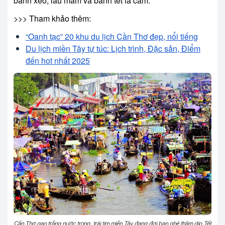
bánh xèo, lẩu mắm và bánh tét lá cẩm.
>>> Tham khảo thêm:
“Oanh tạc” 20 khu du lịch Cần Thơ đẹp, nổi tiếng
Du lịch miền Tây tự túc: Lịch trình, Đặc sản, Điểm
đến hot nhất 2025
Cần Thơ gạo trắng nước trong, trái tim miền Tây đang đợi bạn ghé thăm dịp Tết