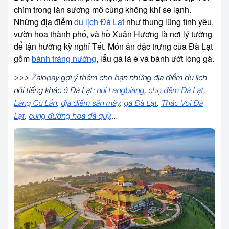
chìm trong làn sương mờ cùng không khí se lạnh.
Những địa điểm
du lịch Đà Lạt
như thung lũng tình yêu,
vườn hoa thành phố, và hồ Xuân Hương là nơi lý tưởng
để tận hưởng kỳ nghỉ Tết. Món ăn đặc trưng của Đà Lạt
gồm
bánh tráng nướng
, lẩu gà lá é và bánh ướt lòng gà.
>>> Zalopay gợi ý thêm cho bạn những địa điểm du lịch
nổi tiếng khác ở Đà Lạt:
núi Langbiang
,
chợ đêm Đà Lạt
,
Làng Cù Lần
,
địa điểm săn mây
,
ga Đà Lạt
,
Thác Voi Đà
Lạt
,
cung đường hoa dã quỳ
,…