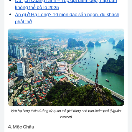
Du lịch Quảng Ninh – Top địa điểm đẹp, hấp dẫn
không thể bỏ lỡ 2025
Ăn gì ở Hạ Long? 10 món đặc sản ngon, du khách
phải thử
Vịnh Hạ Long thiên đường kỳ quan thế giới đang chờ bạn khám phá (Nguồn:
Internet)
4. Mộc Châu