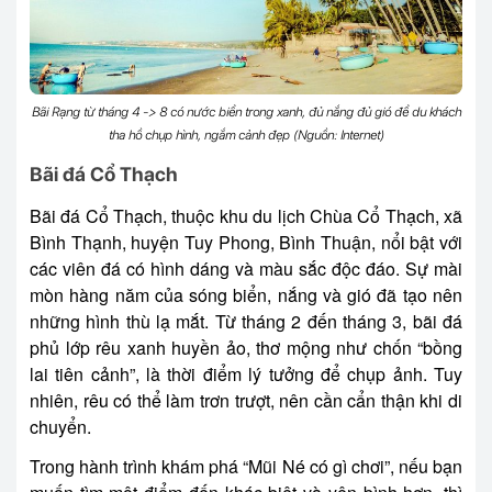
Bãi Rạng từ tháng 4 -> 8 có nước biển trong xanh, đủ nắng đủ gió để du khách
tha hồ chụp hình, ngắm cảnh đẹp (Nguồn: Internet)
Bãi đá Cổ Thạch
Bãi đá Cổ Thạch, thuộc khu du lịch Chùa Cổ Thạch, xã
Bình Thạnh, huyện Tuy Phong, Bình Thuận, nổi bật với
các viên đá có hình dáng và màu sắc độc đáo. Sự mài
mòn hàng năm của sóng biển, nắng và gió đã tạo nên
những hình thù lạ mắt. Từ tháng 2 đến tháng 3, bãi đá
phủ lớp rêu xanh huyền ảo, thơ mộng như chốn “bồng
lai tiên cảnh”, là thời điểm lý tưởng để chụp ảnh. Tuy
nhiên, rêu có thể làm trơn trượt, nên cần cẩn thận khi di
chuyển.
Trong hành trình khám phá “Mũi Né có gì chơi”, nếu bạn