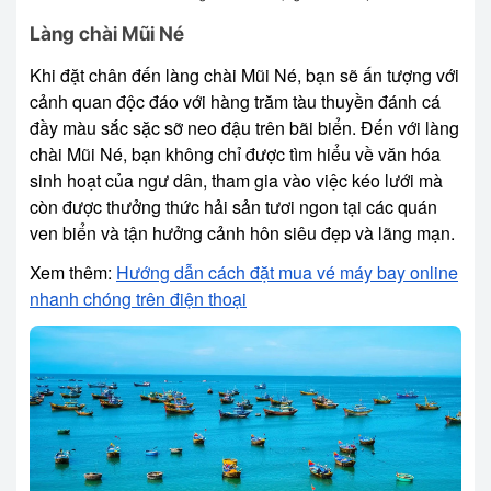
Làng chài Mũi Né
Khi đặt chân đến làng chài Mũi Né, bạn sẽ ấn tượng với
cảnh quan độc đáo với hàng trăm tàu thuyền đánh cá
đầy màu sắc sặc sỡ neo đậu trên bãi biển. Đến với làng
chài Mũi Né, bạn không chỉ được tìm hiểu về văn hóa
sinh hoạt của ngư dân, tham gia vào việc kéo lưới mà
còn được thưởng thức hải sản tươi ngon tại các quán
ven biển và tận hưởng cảnh hôn siêu đẹp và lãng mạn.
Xem thêm:
Hướng dẫn cách đặt mua vé máy bay online
nhanh chóng trên điện thoại