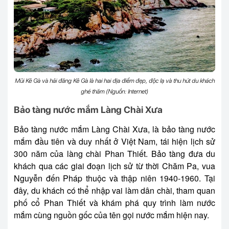
Mũi Kê Gà và hải đăng Kê Gà là hai hai địa điểm đẹp, độc lạ và thu hút du khách
ghé thăm (Nguồn: Internet)
Bảo tàng nước mắm Làng Chài Xưa
Bảo tàng nước mắm Làng Chài Xưa, là bảo tàng nước
mắm đầu tiên và duy nhất ở Việt Nam, tái hiện lịch sử
300 năm của làng chài Phan Thiết. Bảo tàng đưa du
khách qua các giai đoạn lịch sử từ thời Chăm Pa, vua
Nguyễn đến Pháp thuộc và thập niên 1940-1960. Tại
đây, du khách có thể nhập vai làm dân chài, tham quan
phố cổ Phan Thiết và khám phá quy trình làm nước
mắm cùng nguồn gốc của tên gọi nước mắm hiện nay.