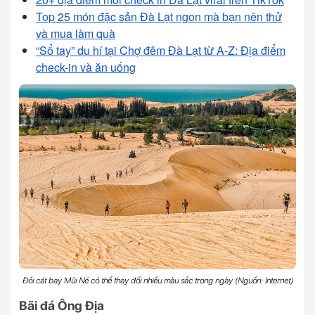
Top 25 món đặc sản Đà Lạt ngon mà bạn nên thử
và mua làm quà
“Sổ tay” du hí tại Chợ đêm Đà Lạt từ A-Z: Địa điểm
check-in và ăn uống
Đồi cát bay Mũi Né có thể thay đổi nhiều màu sắc trong ngày (Nguồn: Internet)
Bãi đá Ông Địa