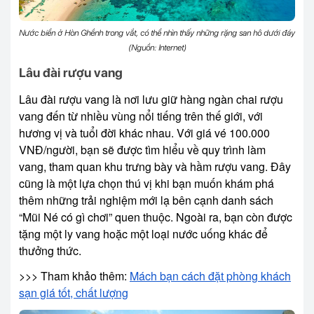
Nước biển ở Hòn Ghềnh trong vắt, có thể nhìn thấy những rặng san hô dưới đáy
(Nguồn: Internet)
Lâu đài rượu vang
Lâu đài rượu vang là nơi lưu giữ hàng ngàn chai rượu
vang đến từ nhiều vùng nổi tiếng trên thế giới, với
hương vị và tuổi đời khác nhau. Với giá vé 100.000
VNĐ/người, bạn sẽ được tìm hiểu về quy trình làm
vang, tham quan khu trưng bày và hầm rượu vang. Đây
cũng là một lựa chọn thú vị khi bạn muốn khám phá
thêm những trải nghiệm mới lạ bên cạnh danh sách
“Mũi Né có gì chơi” quen thuộc. Ngoài ra, bạn còn được
tặng một ly vang hoặc một loại nước uống khác để
thưởng thức.
>>> Tham khảo thêm:
Mách bạn cách đặt phòng khách
sạn giá tốt, chất lượng