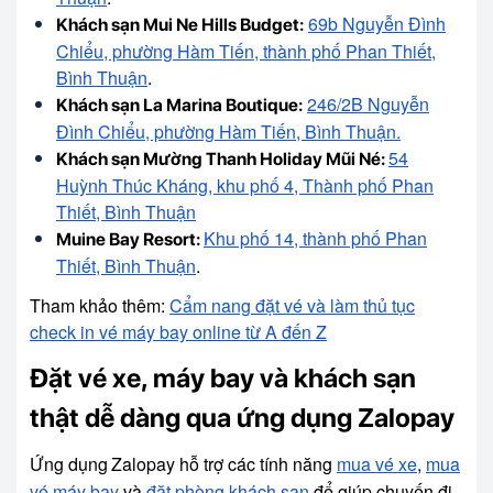
69b Nguyễn Đình
Khách sạn Mui Ne Hills Budget:
Chiểu, phường Hàm Tiến, thành phố Phan Thiết,
Bình Thuận
.
246/2B Nguyễn
Khách sạn La Marina Boutique:
Đình Chiểu, phường Hàm Tiến, Bình Thuận.
54
Khách sạn Mường Thanh Holiday Mũi Né:
Huỳnh Thúc Kháng, khu phố 4, Thành phố Phan
Thiết, Bình Thuận
Khu phố 14, thành phố Phan
Muine Bay Resort:
Thiết, Bình Thuận
.
Tham khảo thêm:
Cẩm nang đặt vé và làm thủ tục
check in vé máy bay online từ A đến Z
Đặt vé xe, máy bay và khách sạn
thật dễ dàng qua ứng dụng Zalopay
Ứng dụng
Zalopay
hỗ trợ các tính năng
mua vé xe
,
mua
vé máy bay
và
đặt phòng khách sạn
để giúp chuyến đi