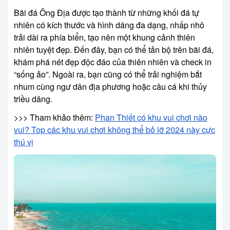
Bãi đá Ông Địa được tạo thành từ những khối đá tự
nhiên có kích thước và hình dáng đa dạng, nhấp nhô
trải dài ra phía biển, tạo nên một khung cảnh thiên
nhiên tuyệt đẹp. Đến đây, bạn có thể tản bộ trên bãi đá,
khám phá nét đẹp độc đáo của thiên nhiên và check in
“sống ảo”. Ngoài ra, bạn cũng có thể trải nghiệm bắt
nhum cùng ngư dân địa phương hoặc câu cá khi thủy
triều dâng.
>>> Tham khảo thêm:
Phan Thiết có khu vui chơi nào
vui? Top các khu vui chơi không thể bỏ lỡ 2024 này cực
thú vị