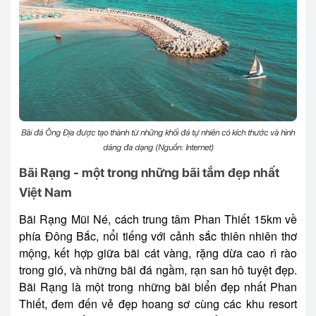
Bãi đá Ông Địa được tạo thành từ những khối đá tự nhiên có kích thước và hình
dáng đa dạng (Nguồn: Internet)
Bãi Rạng - một trong những bãi tắm đẹp nhất
Việt Nam
Bãi Rạng Mũi Né, cách trung tâm Phan Thiết 15km về
phía Đông Bắc, nổi tiếng với cảnh sắc thiên nhiên thơ
mộng, kết hợp giữa bãi cát vàng, rặng dừa cao rì rào
trong gió, và những bãi đá ngầm, rạn san hô tuyệt đẹp.
Bãi Rạng là một trong những bãi biển đẹp nhất Phan
Thiết, đem đến vẻ đẹp hoang sơ cùng các khu resort