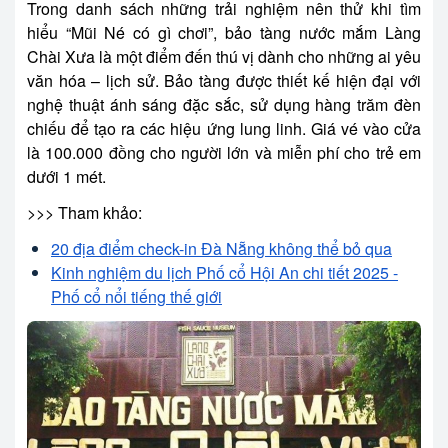
Trong danh sách những trải nghiệm nên thử khi tìm
hiểu “Mũi Né có gì chơi”, bảo tàng nước mắm Làng
Chài Xưa là một điểm đến thú vị dành cho những ai yêu
văn hóa – lịch sử. Bảo tàng được thiết kế hiện đại với
nghệ thuật ánh sáng đặc sắc, sử dụng hàng trăm đèn
chiếu để tạo ra các hiệu ứng lung linh. Giá vé vào cửa
là 100.000 đồng cho người lớn và miễn phí cho trẻ em
dưới 1 mét.
>>> Tham khảo:
20 địa điểm check-in Đà Nẵng không thể bỏ qua
Kinh nghiệm du lịch Phố cổ Hội An chi tiết 2025 -
Phố cổ nổi tiếng thế giới