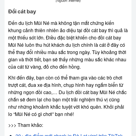
(Nguồn: Internet)
Đồi cát bay
Đến du lịch Mũi Né mà không tận mắt chứng kiến
khung cảnh thiên nhiên ảo diệu tại đồi cát bay thì quả là
một thiếu sót lớn. Điều đặc biệt khiến cho đồi cát bay
Mũi Né luôn thu hút khách du lịch chính là cát ở đây có
thể thay đổi nhiều màu sắc trong ngày. Tùy khoảng thời
gian và thời tiết, bạn sẽ thấy những màu sắc khác nhau
của cát từ vàng, đỏ cho đến hồng.
Khi đến đây, bạn còn có thể tham gia vào các trò chơi
trượt cát, đua xe địa hình, chụp hình hay ngắm biển từ
những ngọn đồi cao,… Du lịch đồi cát bay Mũi Né chắc
chắn sẽ đem lại cho bạn một trải nghiệm thú vị cũng
như những khoảnh khắc tuyệt vời khó quên. Khỏi phải
lo “Mũi Né có gì chơi” bạn nhé!
>>> Tham khảo:
20+ địa điểm mới check in Đà Lạt viral trên TikTok