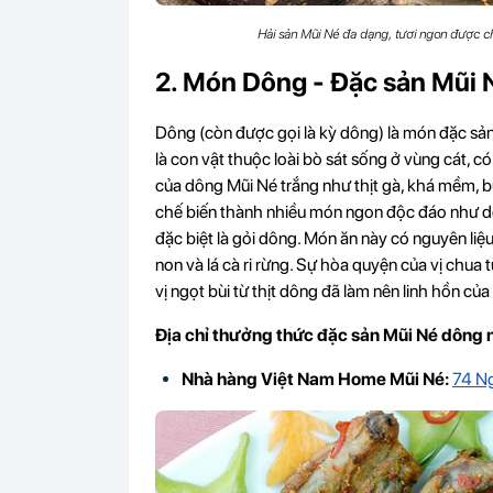
Hải sản Mũi Né đa dạng, tươi ngon được ch
2. Món Dông - Đặc sản Mũi 
Dông (còn được gọi là kỳ dông) là món đặc sản
là con vật thuộc loài bò sát sống ở vùng cát, có
của dông Mũi Né trắng như thịt gà, khá mềm, b
chế biến thành nhiều món ngon độc đáo như d
đặc biệt là gỏi dông. Món ăn này có nguyên liệu
non và lá cà ri rừng. Sự hòa quyện của vị chua 
vị ngọt bùi từ thịt dông đã làm nên linh hồn củ
Địa chỉ thưởng thức đặc sản Mũi Né dông 
Nhà hàng Việt Nam Home Mũi Né:
74 Ng