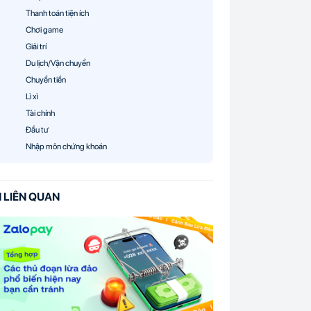
Thanh toán tiện ích
Chơi game
Giải trí
Du lịch/Vận chuyển
Chuyển tiền
Lì xì
Tài chính
Đầu tư
Nhập môn chứng khoán
N LIÊN QUAN