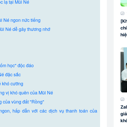
c lạ tại Mũi Né
i Né ngon nức tiếng
[Kh
chí
ũi Né dễ gây thương nhớ
hi
cốm học" độc đáo
Né đặc sắc
é khó cưỡng
ng vị khó quên của Mũi Né
ng của vùng đất "Rồng"
Zal
gon, hấp dẫn với các dịch vụ thanh toán của
giả
kh