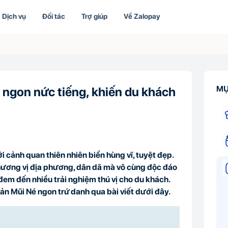
Dịch vụ
Đối tác
Trợ giúp
Về Zalopay
MỤ
 ngon nức tiếng, khiến du khách
ởi cảnh quan thiên nhiên biển hùng vĩ, tuyệt đẹp.
ương vị địa phương, dân dã mà vô cùng độc đáo
đem đến nhiều trải nghiệm thú vị cho du khách.
n Mũi Né ngon trứ danh qua bài viết dưới đây.