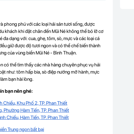
à phong phú với các loại hải sản tươi sống, được
, du khách khi đặt chân đến Mũi Né không thể bỏ lỡ cơ
 đa dạng với: cua, ghẹ, tôm, sò, mực và các loại cá
ả đều giữ được độ tươi ngon và có thể chế biến thành
ưng của vùng biển Mũi Né - Bình Thuận.
òn có thể tìm thấy các nhà hàng chuyên phục vụ hải
bật như: tôm hấp bia, sò điệp nướng mỡ hành, mực
 làm bạn hài lòng.
tín bạn nên ghé:
 Chiểu, Khu Phố 2, TP. Phan Thiết
, Phường Hàm Tiến, TP. Phan Thiết
nh Chiểu, Hàm Tiến, TP. Phan Thiết
iền Trung ngon bất bại