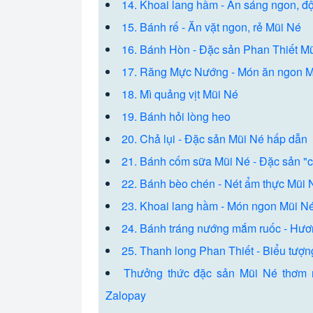
14. Khoai lang hầm - Ăn sáng ngon, độ
15. Bánh rế - Ăn vặt ngon, rẻ Mũi Né
16. Bánh Hòn - Đặc sản Phan Thiết Mũ
17. Răng Mực Nướng - Món ăn ngon M
18. Mì quảng vịt Mũi Né
19. Bánh hỏi lòng heo
20. Chả lụi - Đặc sản Mũi Né hấp dẫn
21. Bánh cốm sữa Mũi Né - Đặc sản "
22. Bánh bèo chén - Nét ẩm thực Mũi 
23. Khoai lang hầm - Món ngon Mũi N
24. Bánh tráng nướng mắm ruốc - Hươ
25. Thanh long Phan Thiết - Biểu tượ
Thưởng thức đặc sản Mũi Né thơm n
Zalopay