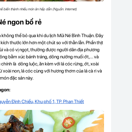
ế biến thành nhiều món ăn hấp dẫn (Nguồn: Internet)
Né ngon bổ rẻ
 không thể bỏ qua khi du lịch Mũi Né Bình Thuận. Đây
 kích thước lớn hơn một chút so với thằn lằn. Phần thịt
ùi và có vị ngọt, thường được người dân địa phương
ông bằm xúc bánh tráng, dông nướng muối ớt,... và
 chính là dông luộc, ăn kèm với lá cóc rừng, ớt, xoài
từ xoài non, lá cóc cùng với hương thơm của lá cà ri và
a món đặc sản này.
ngon:
uyễn Đình Chiểu, Khu phố 1, TP. Phan Thiết