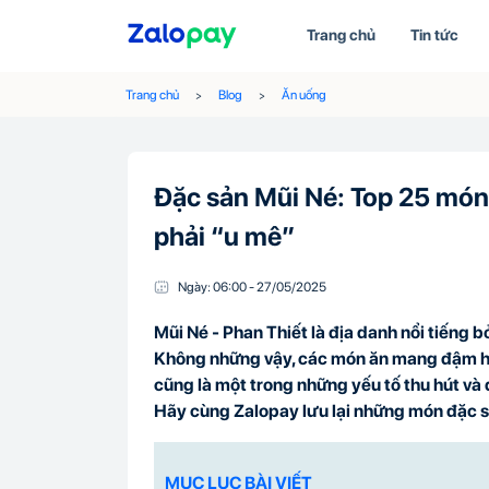
Trang chủ
Tin tức
Trang chủ
Blog
Ăn uống
Đặc sản Mũi Né: Top 25 món
phải “u mê”
Ngày:
06:00
-
27/05
/
2025
Mũi Né - Phan Thiết là địa danh nổi tiếng b
Không những vậy, các món ăn mang đậm h
cũng là một trong những yếu tố thu hút và 
Hãy cùng Zalopay lưu lại những món đặc sả
MỤC LỤC BÀI VIẾT