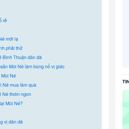
ổ rẻ
Né mới lạ
nh phải thử
Né Bình Thuận dân dã
c sản Mũi Né làm bùng nổ vị giác
c Mũi Né
TI
ũi Né mua làm quà
ũi Né thơm ngon
tại Mũi Né?
g vị dân dã