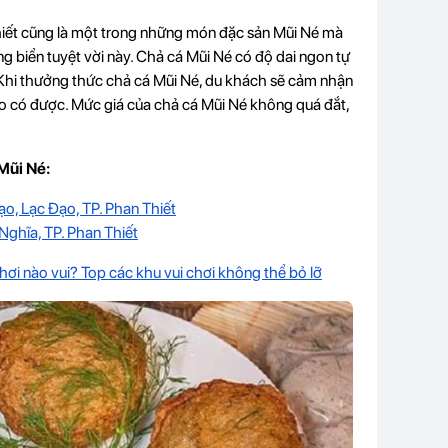
hiết cũng là một trong những món đặc sản Mũi Né mà
ng biển tuyệt vời này. Chả cá Mũi Né có độ dai ngon tự
t. Khi thưởng thức chả cá Mũi Né, du khách sẽ cảm nhận
o có được. Mức giá của chả cá Mũi Né không quá đắt,
Mũi Né:
o, Lạc Đạo, TP. Phan Thiết
Nghĩa, TP. Phan Thiết
hơi nào vui? Top các khu vui chơi không thể bỏ lỡ