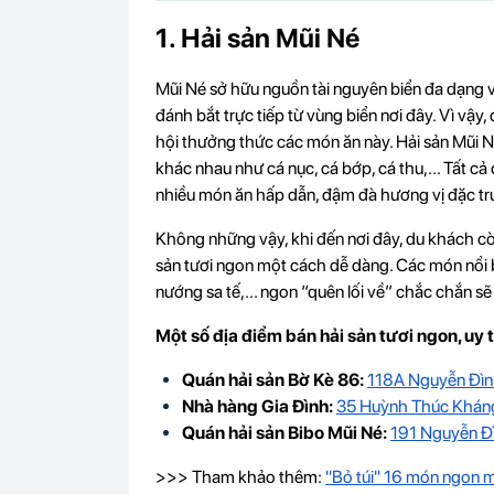
1. Hải sản Mũi Né
Mũi Né sở hữu nguồn tài nguyên biển đa dạng v
đánh bắt trực tiếp từ vùng biển nơi đây. Vì vậy
hội thưởng thức các món ăn này. Hải sản Mũi Né
khác nhau như cá nục, cá bớp, cá thu,... Tất c
nhiều món ăn hấp dẫn, đậm đà hương vị đặc tr
Không những vậy, khi đến nơi đây, du khách c
sản tươi ngon một cách dễ dàng. Các món nổi 
nướng sa tế,... ngon “quên lối về” chắc chắn sẽ
Một số địa điểm bán hải sản tươi ngon, uy 
Quán hải sản Bờ Kè 86:
118A Nguyễn Đình
Nhà hàng Gia Đình:
35 Huỳnh Thúc Kháng
Quán hải sản Bibo Mũi Né:
191 Nguyễn Đì
>>> Tham khảo thêm:
"Bỏ túi" 16 món ngon m